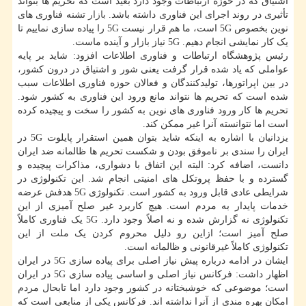
اشتیاق که در حوزه ارتباطات وجود دارد بعید است که تحریم ها بتواند
تأثیری در روند اجرای این فناوری داشته باشد.
بازار
تشنه فناوری های
نوین بخصوص 5G است، ما هم قرار نیست 5G را پیاده سازی نماییم تا
یک کار نمایشی انجام دهیم. 5G نیاز بازار و آینده ماست.
رئیس پژوهشگاه ارتباطات و فناوری اطلاعات افزود: شاید بر پایه
عواملی که یاد شده قرار گرفت یعنی شور و اشتیاق در درون کشور،
در بین اپراتورها، تولیدکنندگان و فعالان حوزه فناوری اطلاعات سبب
شده است که تحریم ها نتواند مانع ورود این فناوری به کشور شود.
تحریم ها کار ورود فناوری های نوین به کشور را سخت و پیچیده کرده
است اما نتوانسته آنرا غیر ممکن کند.
یزدانیان با اشاره به اینکه شاید بتوان همین استقرار پایلوت 5G در
ایران را سندی بر ناموفق بودن و شکست تحریم ها ظالمانه ضد ایران
دانست، اضافه کرد: البته این اتفاق با دشواری، مذاکرات پیچیده و
گسترده و با حفظ پروتکل های امنیتی انجام شد. این تکنولوژی در
شرایطی عادی قابل ورود به کشور است. تکنولوژی 5G هدفش عرضه
خدمات پایدار به مردم است. هیچ کاربرد غیر صلح آمیزی از این
تکنولوژی نه گزارش شده و نه اصلاً وجود دارد. 5G یک فناوری کاملاً
صلح آمیز است؛ ازاین رو دلیل محروم کردن یک ملت از این
تکنولوژی کاملاً غیرقانونی و ظالمانه است.
ایشان در ادامه درباره پیش نیاز اصلی برای پیاده سازی 5G در ایران
اظهار داشت: فرکانس نیاز اصلی و اساسی پیاده سازی 5G در ایران
است؛ موضوعی که خوشبختانه در کشور وجود دارد اما تابحال مردم
امکان بهره مندی از آنرا نداشته اند. فرکانس یکی از منابعی است که