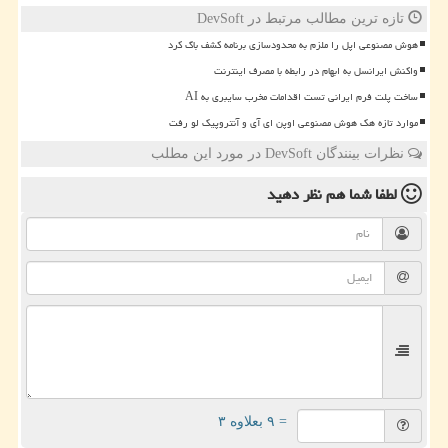
تازه ترین مطالب مرتبط در DevSoft
هوش مصنوعی اپل را ملزم به محدودسازی برنامه کشف باگ کرد
واکنش ایرانسل به ابهام در رابطه با مصرف اینترنت
ساخت پلت فرم ایرانی تست اقدامات مخرب سایبری به AI
موارد تازه هک هوش مصنوعی اوپن ای آی و آنتروپیک لو رفت
نظرات بینندگان DevSoft در مورد این مطلب
لطفا شما هم
نظر دهید
= ۹ بعلاوه ۳