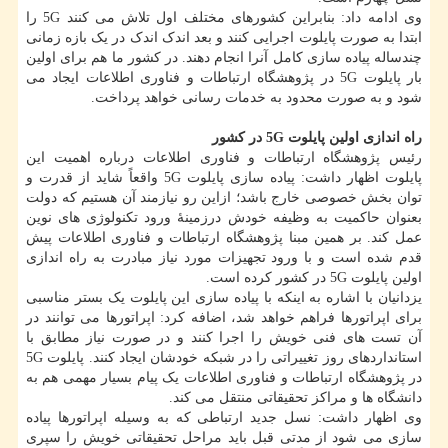
وی ادامه داد: بنابراین کشورهای مختلف اول تلاش می کنند 5G را
ابتدا به صورت پایلوت اجرایی کنند و بعد اندک اندک در یک بازه زمانی
چندساله پیاده سازی کامل آنرا انجام دهند. در کشور ما هم برای اولین
بار پایلوت 5G در پژوهشگاه ارتباطات و فناوری اطلاعات ایجاد می
شود و به صورت محدود به خدمات رسانی خواهد پرداخت.
راه اندازی اولین پایلوت 5G در کشور
رئیس پژوهشگاه ارتباطات و فناوری اطلاعات درباره اهمیت این
پایلوت اظهار داشت: پیاده سازی پایلوت 5G واقعاً شاید از قدرت و
توان بخش خصوصی خارج باشد؛ ازاین رو نیازمند آن هستیم که دولت
بعنوان حاکمیت به وظیفه خودش درزمینهٔ ورود تکنولوژی های نوین
عمل کند. بر همین مبنا پژوهشگاه ارتباطات و فناوری اطلاعات پیش
قدم شده است و با ورود تجهیزات مورد نیاز مبادرت به راه اندازی
اولین پایلوت 5G در کشور کرده است.
یزدانیان با اشاره به اینکه با پیاده سازی این پایلوت یک بستر مناسبی
برای اپراتورها فراهم خواهد شد، اضافه کرد: اپراتورها می توانند در
آن تست های فنی خویش را اجرا کنند و در صورت نیاز مطابق با
استانداردهای روز تغییراتی را در شبکه خودشان ایجاد کنند. پایلوت 5G
در پژوهشگاه ارتباطات و فناوری اطلاعات یک پیام بسیار مهمی هم به
دانشگاه ها و مراکز تحقیقاتی منتقل می کند.
وی اظهار داشت: نسل جدید ارتباطی که به وسیله اپراتورها پیاده
سازی می شود از مدتی قبل باید مراحل تحقیقاتی خویش را سپری