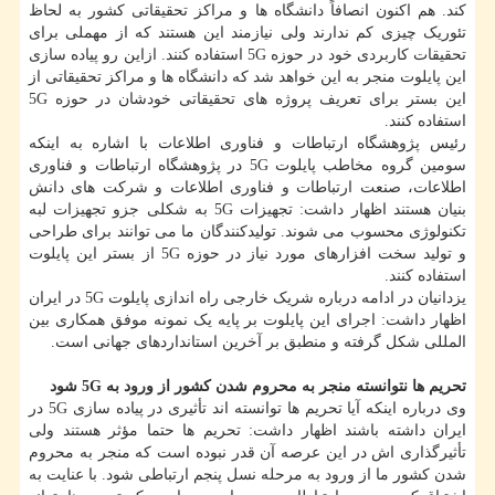
کند. هم اکنون انصافاً دانشگاه ها و مراکز تحقیقاتی کشور به لحاظ
تئوریک چیزی کم ندارند ولی نیازمند این هستند که از مهملی برای
تحقیقات کاربردی خود در حوزه 5G استفاده کنند. ازاین رو پیاده سازی
این پایلوت منجر به این خواهد شد که دانشگاه ها و مراکز تحقیقاتی از
این بستر برای تعریف پروژه های تحقیقاتی خودشان در حوزه 5G
استفاده کنند.
رئیس پژوهشگاه ارتباطات و فناوری اطلاعات با اشاره به اینکه
سومین گروه مخاطب پایلوت 5G در پژوهشگاه ارتباطات و فناوری
اطلاعات، صنعت ارتباطات و فناوری اطلاعات و شرکت های دانش
بنیان هستند اظهار داشت: تجهیزات 5G به شکلی جزو تجهیزات لبه
تکنولوژی محسوب می شوند. تولیدکنندگان ما می توانند برای طراحی
و تولید سخت افزارهای مورد نیاز در حوزه 5G از بستر این پایلوت
استفاده کنند.
یزدانیان در ادامه درباره شریک خارجی راه اندازی پایلوت 5G در ایران
اظهار داشت: اجرای این پایلوت بر پایه یک نمونه موفق همکاری بین
المللی شکل گرفته و منطبق بر آخرین استانداردهای جهانی است.
تحریم ها نتوانسته منجر به محروم شدن کشور از ورود به 5G شود
وی درباره اینکه آیا تحریم ها توانسته اند تأثیری در پیاده سازی 5G در
ایران داشته باشند اظهار داشت: تحریم ها حتما مؤثر هستند ولی
تأثیرگذاری اش در این عرصه آن قدر نبوده است که منجر به محروم
شدن کشور ما از ورود به مرحله نسل پنجم ارتباطی شود. با عنایت به