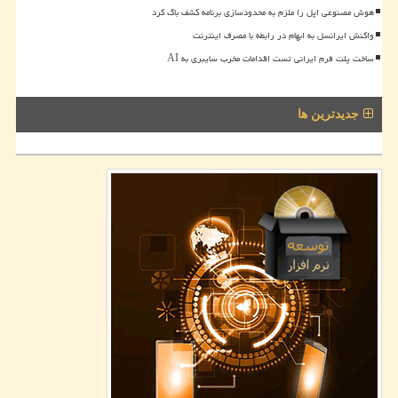
هوش مصنوعی اپل را ملزم به محدودسازی برنامه کشف باگ کرد
واکنش ایرانسل به ابهام در رابطه با مصرف اینترنت
ساخت پلت فرم ایرانی تست اقدامات مخرب سایبری به AI
جدیدترین ها