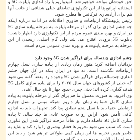
حق خودشان مواجه خواهیم شد. امیدواریم با راه اندازی پایلوت 5G و
استفاده اپراتورها از این تکنولوژی تقاضای خیلی شفافی از جانب آنها
هم برای آزادسازی فرکانس ها مطرح شود.
رئیس پژوهشگاه ارتباطات و فناوری اطلاعات در ادامه درباره اینکه
چه چشم اندازی برای گذر از مرحله پایلوت به مرحله پیاده سازی 5G
در ایران و بهره مندی عموم مردم از این تکنولوژی دارد اظهار داشت:
پایلوت 5G بزودی افتتاح می شد ولی گام اصلی، رسیدن از این
مرحله به مرحله پایلوت ها و بهره مندی عمومی مردم است.
چشم اندازی چندساله برای فراگیر شدن 5G وجود دارد
یزدانیان اضافه کرد: هنوز زمان زیادی از پیاده سازی نسل چهارم
ارتباطات نگذشته است. نه تنها در ایران بلکه در کل جهان چشم
اندازی چندساله برای فراگیر شدن 5G وجود دارد. بعضاً گفته می شود
که خیلی از کشورهای جهان سال ۲۰۲۵ را برای پیاده سازی کامل 5G
هدف گذاری کرده اند؛ یعنی چیزی حدود چهار تا پنج سال آینده.
وی افزود: به صورت معمول ما هم برای گذر از مرحله پایلوت به پیاده
سازی کامل حتما به زمان نیاز داریم. شبکه مبتنی بر نسل چهارم
ارتباطی حتما باید با نسل پنجم تطابق پیدا کند، تجهیزات باید به اندازه
کافی تأمین شود؛ ازاین رو به صورت عادی ما چند سالی تا پیاده
سازی کامل 5G فاصله داریم و اتفاقاً مرحله فراگیر شدن این فناوری
است که سبب می شود تحریم ها فشار بیشتری را وارد کند و شاید به
خاطر همین تحریم ها این زمان کمی طولانی تر هم شود و باید این
مساله را از الان با مردم در بین گذاشت