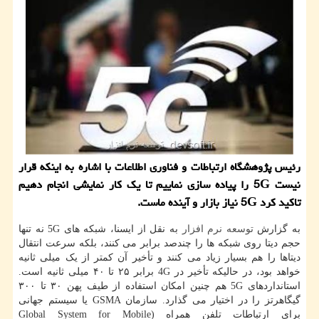
رئیس پژوهشگاه ارتباطات و فناوری اطلاعات با اشاره به اینكه قرار
نیست 5G را پیاده سازی نماییم تا یك كار نمایشی انجام دهیم
تاكید كرد 5G نیاز بازار و آینده ماست.
به گزارش
توسعه
نرم افزار
به نقل از ایسنا، شبکه های 5G نه تنها
حجم دیتا روی شبکه ها را چندصد برابر می کنند، بلکه سرعت انتقال
دیتاها را هم بسیار زیاد می کنند و تأخیر آن کمتر از یک میلی ثانیه
خواهد بود، در حالیکه تأخیر در 4G برابر ۲۵ تا ۴۰ میلی ثانیه است.
استانداردهای 5G هم چنین امکان استفاده از طیف پهن ۳۰ تا ۳۰۰
گیگاهرتز را در اختیار می گذارد. سازمان GSMA یا سیستم جهانی
برای ارتباطات تلفن همراه (Global System for Mobile