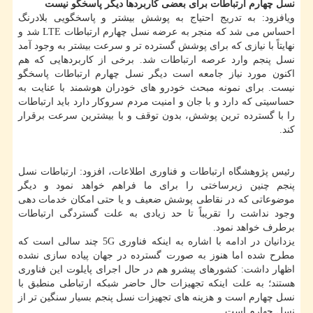
نسل چهارم ارتباطات برای بعضی
کاربردها دیگر پاسخگو نیست
ویافزود: به تدریج احتیاج به پوشش بیشتر و پاسخگویی بلادرنگ
احساس می شد که منجر به عرضه نسل چهارم ارتباطات LTE شد و
نهایتاً با نیازی که برای پوشش گسترده تر و سرعت بیشتر به وجود آمد
نسل پنجم وارد عرصه ارتباطات شد. برخی از کاربردهایی که هم
اکنون مورد نیاز جامعه است دیگر نسل چهارم ارتباطات پاسخگو
نیست. برای نمونه مبحث خودرو های خودران هوشمند با عنایت به
حساسیتی که دارد و با جان و امنیت مردم سروکار دارد باید ارتباطات
را با گسترده ترین پوشش، بدون توقف و با بیشترین سرعت برقرار
کند.
رئیس پژوهشگاه ارتباطات و فناوری اطلاعات، افزود: ارتباطات نسل
پنجم چنین زیرساختی را برای ما فراهم خواهد نمود و دیگر
موضوعاتی که در نقاطی پوشش ضعیف و یا حتی امکان خدمات دهی
وجود نداشت را تقریباً تا حد زیادی به علت گستردگی ارتباطات
برطرف خواهد نمود.
یزدانیان در ادامه با اشاره به اینکه فناوری 5G چند سالی است که
مطرح شده اما هنوز به صورت گسترده در جهان پیاده سازی نشده
اظهار داشت: کشورهای پیشرو هم در حال اجرای پایلوت این فناوری
هستند؛ به علت اینکه تجهیزات حال حاضر شبکه ارتباطی منطبق با
نسل چهارم است و هزینه های تجهیزات نسل پنجم بسیار سنگین تر از
نسل چهارم است.