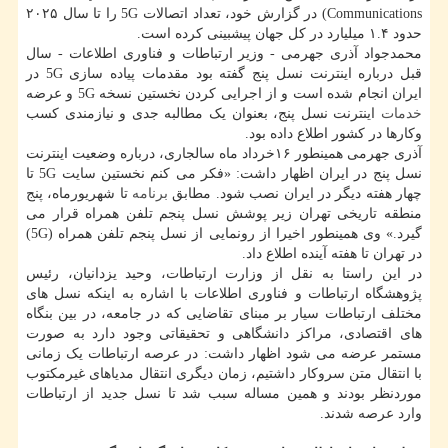
Communications) در گزارش خود، تعداد اتصالات 5G را تا سال ۲۰۲۵
حدود ۱.۴ میلیارد در کل جهان پیشبینی کرده است.
محمدجواد آذری جهرمی - وزیر ارتباطات و فناوری اطلاعات - سال
قبل درباره اینترنت نسل پنج گفته بود مقدمات پیاده سازی 5G در
ایران انجام شده است و از اجرایی کردن نخستین نسخه 5G و عرضه
خدمات
اینترنت نسل پنج، بعنوان یک مطالبه جدی و نیازمندی کسب
وکارها در کشور اطلاع داده بود.
آذری جهرمی همینطور ۱۶خرداد ماه سالجاری، درباره وضعیت اینترنت
نسل پنج در ایران اظهار داشت: «فکر می کنم نخستین سایت 5G تا
چهار هفته دیگر در ایران نصب شود. مطابق
برنامه
تا شهریورماه، پنج
منطقه تاریخی تهران زیر پوشش نسل پنجم تلفن همراه قرار می
گیرد.» وی همینطور اخیرا از رونمایی از نسل پنجم تلفن همراه (5G)
در تهران تا هفته آینده اطلاع داد.
در این راستا به نقل از وزارت ارتباطات، وحید یزدانیان، رئیس
پژوهشگاه ارتباطات و فناوری اطلاعات با اشاره به اینکه نسل های
مختلف ارتباطات سیار بر مبنای تقاضایی که در جامعه، در بین بنگاه
های اقتصادی، مراکز دانشگاهی و تحقیقاتی وجود دارد به صورت
مستمر عرضه می شود اظهار داشت: در عرصه ارتباطات یک زمانی
با انتقال متن سروکار داشتیم، زمان دیگری انتقال مدیاهای غیرمکتوب
موردنظر بودند و همین مساله سبب شد تا نسل جدید از ارتباطات
وارد عرصه شدند.