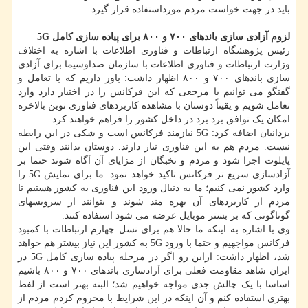
باید در جهت خواست مردم مورداستفاده قرار گیرد.
لزوم آزادی سازی باندهای ۷۰۰ و ۸۰۰ برای پیاده سازی کامل 5G
رئیس پژوهشگاه ارتباطات و فناوری اطلاعات با اشاره به اختلاف
وزارت ارتباطات و فناوری اطلاعات با سازمان صداوسیما برای آزادی
سازی باندهای ۷۰۰ و ۸۰۰ اظهار داشت: باور داریم که با تعامل و
گفتگو می توانیم با مرجعی که این فرکانس را در اختیار دارد وارد
تعامل شویم و یقیناً دوستان با مشاهده کاربردهای فناوری نوین بالاخره
امکان یک توافق برد برد در داخل کشور را فراهم خواهند کرد.
یزدانیان اضافه کرد: 5G نیازمند فرکانس است و شکی در این رابطه
نیست. مردم هم به این فناوری نیاز دارند. دوستان بدانند وقتی این
پایلوت اجرا شود و مردم و نخبگان از مزایای آن آگاه شوند حتما بر
آزادسازی سریع تر فرکانس تاکید خواهد نمود. ما برای نمایش 5G را
وارد کشور نمی کنیم؛ ما به دنبال ورود این فناوری به کشور هستیم تا
مردم از کاربردهای آن بهره مند شوند و بتوانند از سرویسهای
گوناگونی که بر بستر موبایل عرضه می شود استفاده کنند.
وی با اشاره به اینکه ما حالا هم برای نسل چهارم ارتباطات با کمبود
فرکانس مواجهیم و حتما با ورود 5G به کشور این نیاز بیشتر هم خواهد
شد، اظهار داشت: ازاین رو اگر در مرحله پیاده سازی کامل 5G در
ایران شاهد مقاومت فعلی برای آزادسازی باندهای ۷۰۰ و ۸۰۰ باشیم
اساسا با یک چالش جدی مواجه خواهیم شد؛ البته بهتر است از لفظ
بهتری استفاده کنم و آن اینکه در این شرایط با محروم کردم مردم از