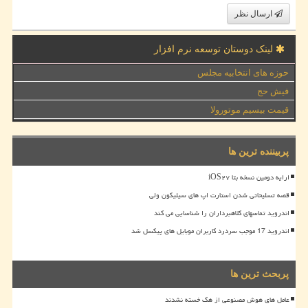
ارسال نظر
لینک دوستان توسعه نرم افزار
حوزه های انتخابیه مجلس
فیش حج
قیمت بیسیم موتورولا
پربیننده ترین ها
ارایه دومین نسخه بتا iOS۲۷
قصه تسلیحاتی شدن استارت اپ های سیلیکون ولی
اندروید تماسهای کلاهبرداران را شناسایی می کند
اندروید 17 موجب سردرد کاربران موبایل های پیکسل شد
پربحث ترین ها
عامل های هوش مصنوعی از هک خسته نشدند