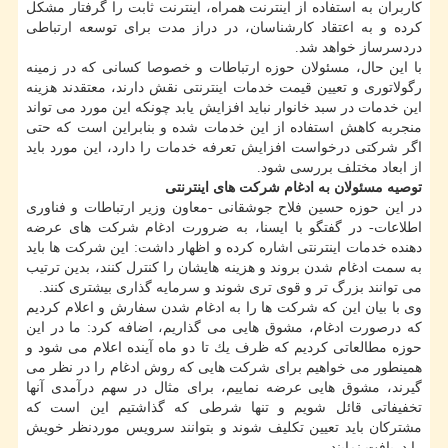
كاربران به استفاده از اینترنت همراه، اینترنت ثابت را گرفتار مشكل
كرده و به اعتقاد كارشناسان، در دراز مدت برای توسعه ارتباطی
دردسرساز خواهد شد.
با این حال، مسئولان حوزه ارتباطات و خصوصا كسانی كه در زمینه
رگولاتوری و تعیین قیمت خدمات اینترنتی نقش دارند، معتقدند هزینه
این خدمات در سبد خانوار نباید افزایش یابد چونكه این مورد می تواند
منجربه كاهش استفاده از این خدمات شده و بنابراین است كه حتی
اگر شركتی درخواست افزایش تعرفه خدمات را دارد، این مورد باید
از ابعاد مختلف بررسی شود.
توصیه مسئولان به ادغام شركت های اینترنتی
در این حوزه حسین فلاح جوشقانی -معاون وزیر ارتباطات و فناوری
اطلاعات- در گفتگو با ایسنا، به ضرورت ادغام شركت های عرضه
دهنده خدمات اینترنتی اشاره كرده و اظهار داشت: این شركت ها باید
به سمت ادغام شدن بروند و هزینه هایشان را كنترل كنند، بدین ترتیب
می توانند بزرگ تر و قوی تری شوند و سرمایه گذاری بیشتری كنند.
وی با بیان این كه شركت ها را به ادغام شدن سفارش و اعلام كردیم
كه درصورت ادغام، مشوق هایی می گذاریم، اضافه كرد: ما در این
حوزه مطالعاتی كردیم كه ظرف یك تا دو ماه آینده اعلام می شود و
همینطور می خواهیم برای شركت هایی كه روش ادغام را در نظر می
گیرند، مشوق هایی عرضه نماییم، برای مثال در سهم درآمدی آنها
تخفیفاتی قائل شویم و تنها شرطی كه گذاشتیم این است كه
مشتركان باید تعیین تكلیف شوند و بتوانند سرویس موردنظر خویش
را دریافت نمایند.