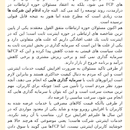
های FCP می شود، بلكه به اعتقاد مسئولان حوزه ارتباطات در
درازمدت، روند توسعه را كند می كند. البته چاره
ادغام این شركت ها
مدت زیادی است كه مطرح شده اما هنوز به نتیجه قابل قبولی
نرسیده است.
هم اكنون مسئولان حوزه ارتباطات متفق القول معتقدند یكی از پایین
ترین شاخصه های ارتباطی در حوزه اینترنت ثابت است؛ این كه در
اینترنت ثابت یك عقب افتادگی داریم كه علت های متفاوتی دارد و
یكی از علت ها این است كه سرمایه گذاری در بخش اینترنت ثابت به
علت سیاست های قیمتی به شدت كاهش پیدا كرده و این كه FCPها
سرمایه گذاری نمی كنند و برخی ریزش مشتری و برخی كاهش
درآمد و
برنامه
خروج از
بازار
دارند.
از طرفی تاكید مسئولان به ضرورت افزایش كیفیت
خدمات
اینترنتی
است و این كه مردم به دنبال كیفیت حداكثری هستند و بنابراین لازم
است اپراتورهای ثابت با
سرمایه گذاری هایی
كه انجام می دهند، آنچه
مورد نظر مردم است را تأمین می كنند؛ چونكه برای كاربران، مهم
ترین مبحث سرعت است و این كه بتوان با سرمایه گذاری هایی كه
انجام می شود، سرعت مناسبی را عرضه داد.
از طرفی باآنكه قیمت كالاهای مصرفی یا خدمات عرضه شده به
كاربران با افزایش روبرو بوده و شاید یكی از معدود مواردی كه در
این سال ها علیرغم افرایش نرخ ارز، متناسب با آن رشد نكرده،
خدمات اینترنتی شركت هاست؛ یعنی موضوعی كه هرچند حالا هم
خوشایند كاربران اینترنتی نیست، اما FCPها می گویند با سوق دادن