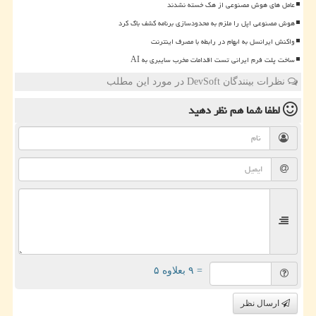
عامل های هوش مصنوعی از هک خسته نشدند
هوش مصنوعی اپل را ملزم به محدودسازی برنامه کشف باگ کرد
واکنش ایرانسل به ابهام در رابطه با مصرف اینترنت
ساخت پلت فرم ایرانی تست اقدامات مخرب سایبری به AI
نظرات بینندگان DevSoft در مورد این مطلب
لطفا شما هم
نظر دهید
= ۹ بعلاوه ۵
ارسال نظر