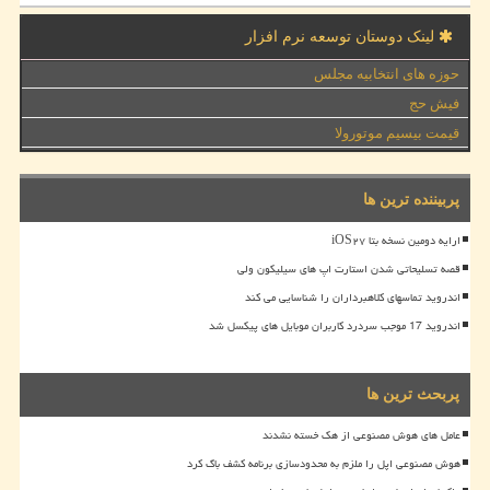
لینک دوستان توسعه نرم افزار
حوزه های انتخابیه مجلس
فیش حج
قیمت بیسیم موتورولا
پربیننده ترین ها
ارایه دومین نسخه بتا iOS۲۷
قصه تسلیحاتی شدن استارت اپ های سیلیکون ولی
اندروید تماسهای کلاهبرداران را شناسایی می کند
اندروید 17 موجب سردرد کاربران موبایل های پیکسل شد
پربحث ترین ها
عامل های هوش مصنوعی از هک خسته نشدند
هوش مصنوعی اپل را ملزم به محدودسازی برنامه کشف باگ کرد