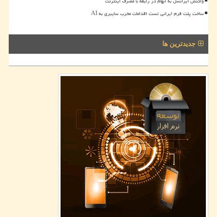
واکنش ایرانسل به ابهام در رابطه با مصرف اینترنت
ساخت پلت فرم ایرانی تست اقدامات مخرب سایبری به AI
جدیدترین ها