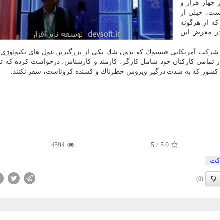
ر شده و بالغ بر چهار هزار و
است، خیلی از
كه از هرگونه
در معرض این
ی شركت آمریكایی فیسبوك كه بدون شك یكی از بزرگترین غول های تكنولوژی 
 از تمامی كاركنان خود شامل كارگر، كارمند و كارشناس، درخواست كرده كه تا 
ین كشور كه به شدت درگیر ویروس خطرناك و كشنده كروناست، سفر نكنند.
4594
5
/
5.0
كت
(0)