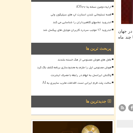
ارایه دومین نسخه بتا iOS۲۷
قصه تسلیحاتی شدن استارت اپ های سیلیکون ولی
اندروید تماسهای کلاهبرداران را شناسایی می کند
اندروید 17 موجب سردرد کاربران موبایل های پیکسل شد
در جهان
چند ماه
پربحث ترین ها
عامل های هوش مصنوعی از هک خسته نشدند
هوش مصنوعی اپل را ملزم به محدودسازی برنامه کشف باگ کرد
واکنش ایرانسل به ابهام در رابطه با مصرف اینترنت
ساخت پلت فرم ایرانی تست اقدامات مخرب سایبری به AI
جدیدترین ها