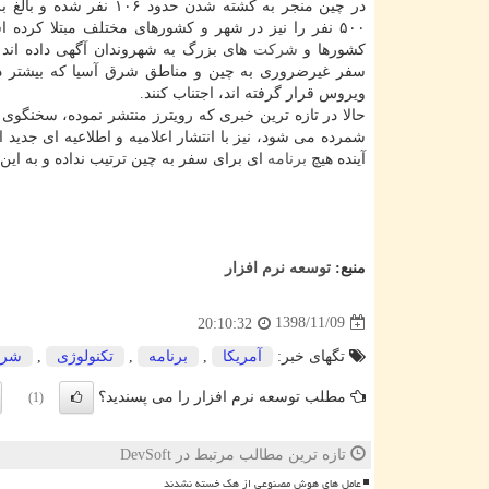
در چین منجر به كشته شدن حدود ۱۰۶ نف
۵۰۰ نفر را نیز در شهر و كشورهای مختلف مبتلا كرده 
كشورها و
شركت
های بزرگ به شهروندان آگهی داده اند 
سفر غیرضروری به چین و مناطق شرق آسیا كه بیشتر 
ویروس قرار گرفته اند، اجتناب كنند.
حالا در تازه ترین خبری كه رویترز منتشر نموده، سخنگو
شمرده می شود، نیز با انتشار اعلامیه و اطلاعیه ای جدید
آینده هیچ
برنامه
ای برای سفر به چین ترتیب نداده و به ا
منبع:
توسعه نرم افزار
1398/11/09
20:10:32
تگهای خبر:
آمریكا
,
برنامه
,
تكنولوژی
,
شر
مطلب توسعه نرم افزار را می پسندید؟
(1)
تازه ترین مطالب مرتبط در DevSoft
عامل های هوش مصنوعی از هک خسته نشدند