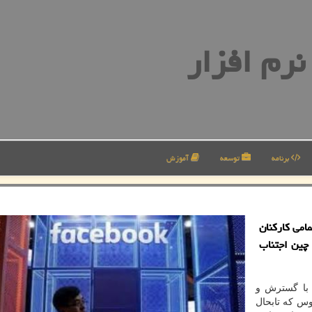
رم افزار
برنامه
توسعه
آموزش
مامی كاركنان
چین اجتناب
 با گسترش و
س كه تابحال