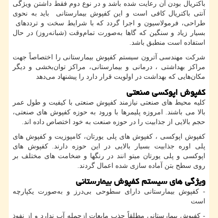
باکتریال بودن آن رعایت شده باشد و در نوع دوم فقط داشتن ویژگی
آنتی باکتریال کافی است و این کفپوش بیمارستانی باید به نحوی
طراحی، فرمولاسیون و اجرا گردد که با شرایط سخت و ترددهای
بسیار زیاد و سنگین که گاها به‌صورت تمام‌وقت (شبانه‌روز) در حال
استفاده است منطبق باشد.
شرکت مهندسی آترون سیستم کفپوش بیمارستانی را اختصاصاً جهت
مراکز بهداشتی ، درمانی و بیمارستانی، مراکز توان‌بخشی و دیگر
مکان‌هایی که بهداشت در اولویت قرار دارد را پیشنهاد می‌دهد
کفپوش اپوکسی صنعتی
کلیه محیط های صنعتی نیازمند کفپوش صنعتی با کیفیت و طول عمر
بالا می باشند. امروزه پلیمرها با ورود به حوزه کفپوش های صنعتی،
حجم بالایی از جذابیت را در حوزه صنعت به خود اختصاص داده اند.
کفپوش اپوکسی ، کفپوش های پلی یورتان، کامپوزیت و کفپوش های
پلی اوره جذابیت بسیار بالایی در این حوزه دارند. کفپوش های
اپوکسی و پلی یورتان میتو انند در رنگها و ضخامت های مختلف بر
روی سطح بتن آماده سازی شده اعمال گردند.
ویژگی های سیستم کفپوش بیمارستانی
- کفپوش بیمارستانی دارای سطوحی بی‌درز و به‌صورت یکپارچه
است
- کفپوش بیمارستانی مطلقاً جذب مایعات ازجمله آب ندارد و از نفوذ