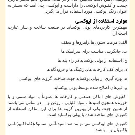
چسب و کفپوش اپوکسی را داراست و اپوکسی پلی آمید که بیشتر به
عنوان رنگ اپوکسی مورد استفاده قرار می‌گیرد.
موارد استفاده از اپوکسی
مهمترین کاربردهای پولی پوکساید در صنعت ساخت و ساز عبارت
است از:
الف: مرمت ستون ها،راهروها و سقف
ب: جایگزینی مناسب برای سرامیک ها
ج: استفاده از پولی پوکساید در راه پله ها
د: برای کف کارخانه ها،پارکینگ ها و فرودگاه ها
ه: بهره گیری از پولی پوکساید جهت ساخت گروت های اپوکسی
و: قیرهای اصلاح شده توسط پولی پوکساید
کفپوش های اماکن صنعتی و کارخانه ها عموماً با مواد سمی و یا
خورنده همچون اسیدها ، مواد قلیایی ، روغن و … در تماس می باشند
از همین جهت یکی از بهترین گزینه ها برای این اماکن استفاده از
کفپوش های ساخته شده با پولی پوکساید است.
کفپوش های اپوکسی می توانند ضد اسید،آنتی استاتیک(کانداکتیو)،انتی
باکتریال و… باشند.