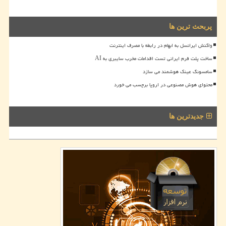
پربحث ترین ها
واکنش ایرانسل به ابهام در رابطه با مصرف اینترنت
ساخت پلت فرم ایرانی تست اقدامات مخرب سایبری به AI
سامسونگ عینک هوشمند می سازد
محتوای هوش مصنوعی در اروپا برچسب می خورد
جدیدترین ها