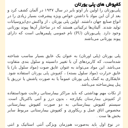
کفپوش های پلی یورتان
پلی‌یورتان را اولین بار اوتو بایر در سال ۱۹۳۷ در آلمان کشف کرد و
بعد از آن این مواد با داشتن خواص ویژه پیشرفت بسیار زیادی را در
انواع صنایع جهان داشتند. اولین پلی ‌یورتان ، از واکنش دی‌ایزوسیانات
تولید شدند. آلیتان‌ها ترکیباتی هستند که در ساختار آن‌ها پیوند یورتانی
وجود دارد. پلی‌یورتان (
PU
) نام عمومی پلیمرهایی است که دارای
پیوند یورتانی می‌باشند
پلی یورتان (پلی اورتان) به عنوان یک عایق بسیار مناسب شناخته
شده‌است، که کاربردهای آن با تغییر دانسیته و سلول بندی متفاوت
می‌باشد. این مواد می‌تواند به عنوان عایق صوت (مواد سلول باز) یا
عایق حرارت (مواد سلول بسته) ،
کفپوش پلی یورتان
استفاده شود.
عایقکاری به کمک پلی یورتان عموماً یا به صورت پاشش یا تزریق یا
پنل پیش‌ساخته می‌باشد.
از نکات مهم بهداشتی که باید مراکز بیمارستانی رعایت شوداستفاده
از
کفپوش بیمارستان
یکپارچه ، بدون درز و آنتی باکتریال است.
سیستم کفپوش بیمارستانی به دو صورت کفپوش بیمارستانی
مخصوص اتاق عمل و ریکاوری و کفپوش بیمارستانی مربوط سایر
بخش ها ست .
در نوع اول باید به‌صورت هم‌زمان ویژگی آنتی استاتیک و انتی