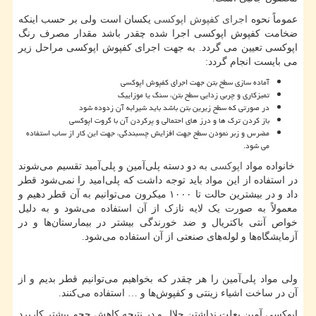
عموماً نحوه
اجرای کفپوش اپوکسی
یکسان است ولی بر حسب اینکه
ضخامت کفپوش اپوکسی اجرا شده چقدر باشد مقدار مصرف رنگ
اپوکسی تعیین می گردد. به جهت اجرای کفپوش اپوکسی مراحل زیر
می بایست انجام گردد:
آماده سازی سطح بتن جهت اجرای کفپوش اپوکسی
تمیزکاری و چربی زدایی سطح بتن، سنگ یا موزاییک
در صورتی که سطح زیرین بتن باشد باید شیرابه آن زدوده شود
باز کردن ترک ها و درز های احتمالی و پرکردن آن با گروت اپوکسی
مضرس و زبر نمودن سطح جهت افزایش چسبندگی، جهت این کار از ساب استفاده
می شود.
خانواده مواد
اپوکسی
به دو دسته پلی‌آمین و پلی‌آمید تقسیم می‌شوند
در استفاده از این مواد باید توجه داشت که پلی‌امید را نمی‌شود قطر
داد و در بیشترین حالت تا ۱۰۰۰ میکرون می‌توانیم به آن قطر دهیم و
معمولاً به صورت یک لایه نازک از آن استفاده می‌شود و به دلیل
خواص آنتی باکتریال و ضد خورندگی بیشتر در بیمارستان‌ها و در
آزمایشگاه‌ها و لوله‌های صنعتی از آن استفاده می‌شود.
ولی مواد پلی‌آمین را هر چقدر که بخواهیم می‌توانیم قطر بدیم و از
آن در ساخت اشیاء زینتی و کفپوش‌ها و … استفاده می‌کنند.
اپوکسی آمین بعلت نداشتن حلال و در نتیجه کاهش حجم بیشتر کاربرد