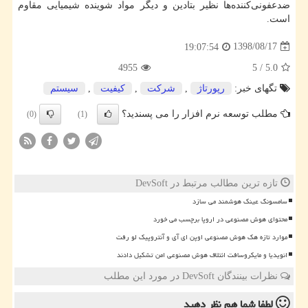
ضدعفونی‌کننده‌ها نظیر بتادین و دیگر مواد شوینده شیمیایی مقاوم
است.
1398/08/17
19:07:54
4955
5
/
5.0
تگهای خبر:
رپورتاژ
,
شركت
,
كیفیت
,
سیستم
مطلب توسعه نرم افزار را می پسندید؟
(0)
(1)
تازه ترین مطالب مرتبط در DevSoft
سامسونگ عینک هوشمند می سازد
محتوای هوش مصنوعی در اروپا برچسب می خورد
موارد تازه هک هوش مصنوعی اوپن ای آی و آنتروپیک لو رفت
انویدیا و مایکروسافت ائتلاف هوش مصنوعی امن تشکیل دادند
نظرات بینندگان DevSoft در مورد این مطلب
لطفا شما هم
نظر دهید