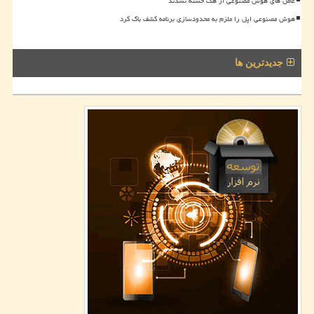
عامل های هوش مصنوعی از هک خسته نشدند
هوش مصنوعی اپل را ملزم به محدودسازی برنامه کشف باگ کرد
جدیدترین ها