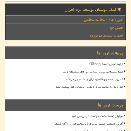
لینک دوستان توسعه نرم افزار
حوزه های انتخابیه مجلس
فیش حج
قیمت بیسیم موتورولا
پربیننده ترین ها
ارایه دومین نسخه بتا iOS۲۷
قصه تسلیحاتی شدن استارت اپ های سیلیکون ولی
اندروید تماسهای کلاهبرداران را شناسایی می کند
اندروید 17 موجب سردرد کاربران موبایل های پیکسل شد
پربحث ترین ها
موبایلی که به ساعت هوشمند تبدیل می شود
آخرین وضعیت امنیت سایبری زیرساخت های راه آهن کشور