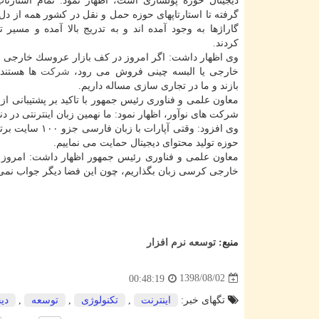
دیجیتال حوزه پولسازی است، اظهار نمود: تمام استارتا
گرفته تا استارتاپهای حوزه حمل و نقل در كشور همه از دل 
گاراژها به وجود آمده اند و به تدریج بالا آمده و مسیر
كردند.
وی اظهار داشت: اگر امروز در كف بازار عروسك خارجی و
خارجی یا البسه چینی فروش می رود،
شركت
ها هستند 
بازند و ما در تجاری سازی مساله داریم.
معاون علمی و فناوری رئیس جمهور با تاكید بر پشتیبانی از 
شركت های نوآور، اظهار نمود: ما نهمین زبان اینترنتی در دن
وی افزود: وقتی
حوزه تولید محتوای دیجیتال حمایت می نماییم.
معاون علمی و فناوری رئیس جمهور اظهار داشت: امروز د
خارجی كرسی زبان بگذاریم، چون این فضا دیگر جواب نمی ده
منبع:
توسعه نرم افزار
1398/08/02
00:48:19
تگهای خبر:
اینترنت
,
تكنولوژی
,
توسعه
,
دیج