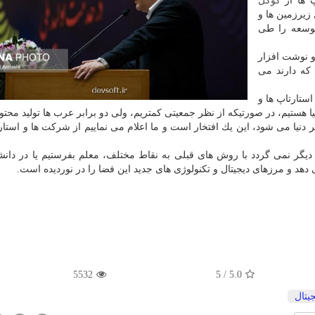
پ ها از
گوگل
زیرزمین ها و
 توسعه را طی
 نوشت افزار
كه دارند می
استارتاپ ها و
یا هستیم، در صورتیكه از نظر جمعیتی كمتریم، ولی دو برابر عرب ها تولید محتوا
 آپارات با زبان فارسی جزو ۱۰۰ سایت برتر دنیا می شود، این یك افتخار است و ما اعلام می نماییم از شركت ها و ا
یگر نمی گردد با روش های قبلی به نقاط مختلف، معلم بفرستیم یا در دانش
د و مرزهای دیجیتال و تكنولوژی های جدید این فضا را در نوردیده است.
5532
5
/
5.0
یتال