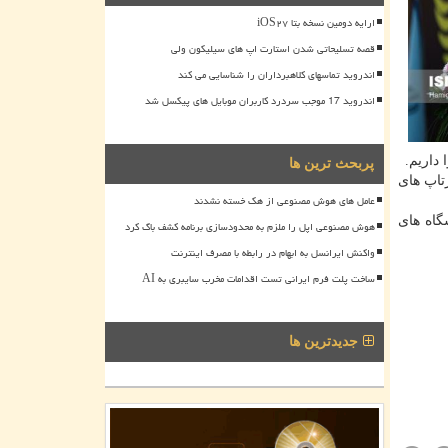
ارایه دومین نسخه بتا iOS۲۷
قصه تسلیحاتی شدن استارت اپ های سیلیکون ولی
اندروید تماسهای کلاهبرداران را شناسایی می کند
اندروید 17 موجب سردرد کاربران موبایل های پیکسل شد
 داریم.
پربحث ترین ها
ستارتاپ های
عامل های هوش مصنوعی از هک خسته نشدند
گاه های
هوش مصنوعی اپل را ملزم به محدودسازی برنامه کشف باگ کرد
واکنش ایرانسل به ابهام در رابطه با مصرف اینترنت
ساخت پلت فرم ایرانی تست اقدامات مخرب سایبری به AI
جدیدترین ها