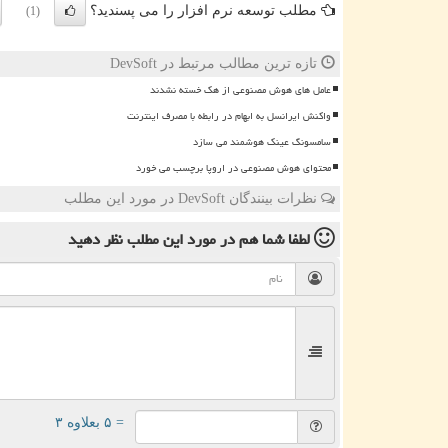
مطلب توسعه نرم افزار را می پسندید؟
(1)
تازه ترین مطالب مرتبط در DevSoft
عامل های هوش مصنوعی از هک خسته نشدند
واکنش ایرانسل به ابهام در رابطه با مصرف اینترنت
سامسونگ عینک هوشمند می سازد
محتوای هوش مصنوعی در اروپا برچسب می خورد
نظرات بینندگان DevSoft در مورد این مطلب
لطفا شما هم
در مورد این مطلب
نظر دهید
= ۵ بعلاوه ۳