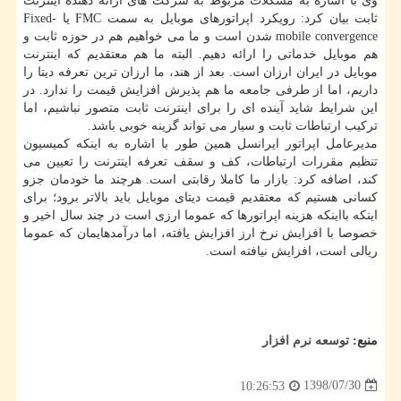
وی با اشاره به مشكلات مربوط به شركت های ارائه دهنده اینترنت
ثابت بیان كرد: رویكرد اپراتورهای موبایل به سمت FMC یا Fixed-
mobile convergence شدن است و ما می خواهیم هم در حوزه ثابت و
هم موبایل خدماتی را ارائه دهیم. البته ما هم معتقدیم كه اینترنت
موبایل در ایران ارزان است. بعد از هند، ما ارزان ترین تعرفه دیتا را
داریم، اما از طرفی جامعه ما هم پذیرش افزایش قیمت را ندارد. در
این شرایط شاید آینده ای را برای اینترنت ثابت متصور نباشیم، اما
تركیب ارتباطات ثابت و سیار می تواند گزینه خوبی باشد.
مدیرعامل اپراتور ایرانسل همین طور با اشاره به اینكه كمیسیون
تنظیم مقررات ارتباطات، كف و سقف تعرفه اینترنت را تعیین می
كند، اضافه كرد: بازار ما كاملا رقابتی است. هرچند ما خودمان جزو
كسانی هستیم كه معتقدیم قیمت دیتای موبایل باید بالاتر برود؛ برای
اینكه بااینكه هزینه اپراتورها كه عموما ارزی است در چند سال اخیر و
خصوصا با افزایش نرخ ارز افزایش یافته، اما درآمدهایمان كه عموما
ریالی است، افزایش نیافته است.
منبع:
توسعه نرم افزار
1398/07/30
10:26:53