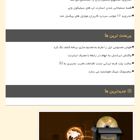
قصه تسلیحاتی شدن استارت اپ های سیلیکون ولی
اندروید 17 موجب سردرد کاربران موبایل های پیکسل شد
پربحث ترین ها
هوش مصنوعی اپل را ملزم به محدودسازی برنامه کشف باگ کرد
واکنش ایرانسل به ابهام در رابطه با مصرف اینترنت
ساخت پلت فرم ایرانی تست اقدامات مخرب سایبری به AI
سامسونگ عینک هوشمند می سازد
جدیدترین ها