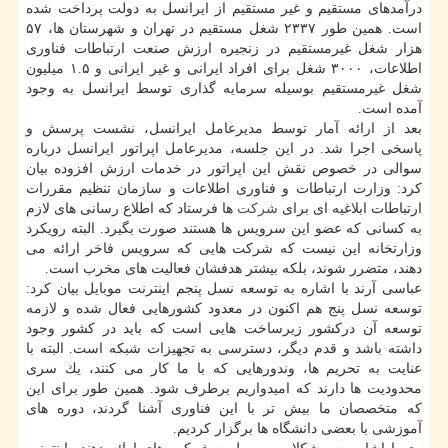
درآمدهای مستقیم و غیر مستقیم از ایرانسل به دولت پرداخت شده
است. همین طور ۲۳۳۷ شغل مستقیم در تهران و شهرستان ها، ۵۷
هزار شغل غیرمستقیم در زنجیره ارزش صنعت ارتباطات فناوری
اطلاعات، ۳۰۰۰ شغل برای افراد ایرانی و غیر ایرانی و ۱.۵ میلیون
شغل غیرمستقیم بوسیله سرمایه گذاری توسط ایرانسل به وجود
آمده است.
بعد از ارائه آمار توسط مدیرعامل ایرانسل، نشست پرسش و
پاسخی اجرا شد. در این جلسه، مدیرعامل اپراتور ایرانسل درباره
سوالی در خصوص نقش این اپراتور در خدمات ارزش افزوده بیان
كرد: وزارت ارتباطات و فناوری اطلاعات و سازمان تنظیم مقررات
ارتباطات ابلاغیه ای برای
شركت
ها فرستاد كه اطلاع رسانی های لازم
به كسانی كه عضو این سرویس ها هستند صورت بگیرد. البته رویكرد
وزارتخانه این نیست كه شركت هایی كه سرویس فاخر ارائه می
دهند، متضرر شوند، بلكه بیشتر هدفشان فعالیت های مخرب است.
عباسی آرند با اشاره به توسعه نسل پنجم اینترنت موبایل بیان كرد:
توسعه نسل پنج هم اكنون در معدود كشورهایی فعال شده و لازمه
توسعه آن دركشور زیرساخت هایی است كه باید در كشور وجود
داشته باشد و قدم دیگر، دسترسی به تجهیزات شبكه است. البته با
عنایت به تحریم ها، وندورهایی كه با ما كار می كنند، یك سری
محدودیت ها دارند كه امیدواریم برطرف شود. همین طور برای این
كه متخصصان ما بیش تر با این فناوری آشنا گردند، دوره های
آموزشی با بعضی دانشگاه ها برگزار كردیم.