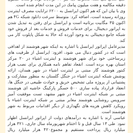
دقیقه مكالمه و هفت میلیون پیامك در این مدت انجام شده است.
وی با بیان این كه هم اكنون ایرانسل به ۶۲۰۰ ترابایت مصرف اینترنت
روزانه رسیده است، اضافه كرد: متوسط سرعت دانلود شبكه ۴G هم
اكنون ۳۵ مگابیت برثانیه است و ایرانسل برای رفتن به تبدیل شدن
به اپراتور دیجیتال، برای خدمات فروش و خدمات بعد از فروش خود
شبكه جامع دیجیتالی به وجود آورده كه حالا به شكل پایلوت كار می
كند.
مدیرعامل اپراتور ایرانسل با اشاره به اینكه شهر هوشمند از اهدافی
است كه در كشور دنبال می شود، افزود: ایرانسل از ظرفیت های
زیرساختی خود برای شهر هوشمند و اینترنت اشیاء در ۲۰ مركز
استان بهره برده است. انقعاد تفاهم نامه همكاری برای نصب هزار
كنتور هوشمند گاز مبتنی بر اینترنت اشیاء در شهر همدان، ارائه
پوشش شبكه اینترنت اشیاء در جنگل گلستان به منظور مشاركت و
پشتیبانی از پروژه ملی تشخیص حریق و حوادث طبیعی در جنگل ها،
انعقاد قرارداد پیاده سازی ۵۰۰ حسگر پاركینگ حاشیه ای هوشمند
مبتنی بر شبكه اینترنت اشیاء در شهر مشهد، تست موفقیت آمیز
سرویس روشنایی هوشمند معابر مبتنی بر شبكه اینترنت اشیاء با
رویكرد كاهش هزینه های نگهداری از دیگر اقدامات مربوط به شهر
هوشمند است.
عباسی آرند با اشاره به درآمدهای دولت از اپراتور ایرانسل اظهار
نمود: طی ۱۳ سال قبل و تا اختتام شهریورماه سال جاری، ۳۲۱ هزار
میلیارد ریال پرداخت مستقیم و مجموع۴۲۰ هزار میلیارد ریال