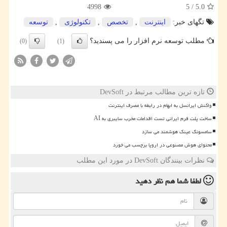
4998
5
/
5.0
تگهای خبر:
اینترنت
,
تخصص
,
تكنولوژی
,
توسعه
مطلب توسعه نرم افزار را می پسندید؟
(0)
(1)
تازه ترین مطالب مرتبط در DevSoft
واکنش ایرانسل به ابهام در رابطه با مصرف اینترنت
ساخت پلت فرم ایرانی تست اقدامات مخرب سایبری به AI
سامسونگ عینک هوشمند می سازد
محتوای هوش مصنوعی در اروپا برچسب می خورد
نظرات بینندگان DevSoft در مورد این مطلب
لطفا شما هم
نظر دهید