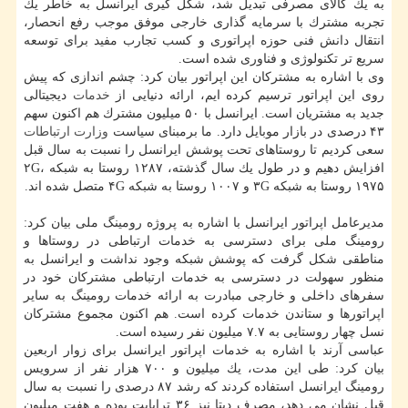
به یك كالای مصرفی تبدیل شد، شكل گیری ایرانسل به خاطر یك
تجربه مشترك با سرمایه گذاری خارجی موفق موجب رفع انحصار،
انتقال دانش فنی حوزه اپراتوری و كسب تجارب مفید برای توسعه
سریع تر تكنولوژی و فناوری شده است.
وی با اشاره به مشتركان این اپراتور بیان كرد: چشم اندازی كه پیش
روی این اپراتور ترسیم كرده ایم، ارائه دنیایی از
خدمات
دیجیتالی
جدید به مشتریان است. ایرانسل با ۵۰ میلیون مشترك هم اكنون سهم
۴۳ درصدی در بازار موبایل دارد. ما برمبنای سیاست
وزارت ارتباطات
سعی كردیم تا روستاهای تحت پوشش ایرانسل را نسبت به سال قبل
افزایش دهیم و در طول یك سال گذشته، ۱۲۸۷ روستا به شبكه ۲G،
۱۹۷۵ روستا به شبكه ۳G و ۱۰۰۷ روستا به شبكه ۴G متصل شده اند.
مدیرعامل اپراتور ایرانسل با اشاره به پروژه رومینگ ملی بیان كرد:
رومینگ ملی برای دسترسی به خدمات ارتباطی در روستاها و
مناطقی شكل گرفت كه پوشش شبكه وجود نداشت و ایرانسل به
منظور سهولت در دسترسی به خدمات ارتباطی مشتركان خود در
سفرهای داخلی و خارجی مبادرت به ارائه خدمات رومینگ به سایر
اپراتورها و ستاندن خدمات كرده است. هم اكنون مجموع مشتركان
نسل چهار روستایی به ۷.۷ میلیون نفر رسیده است.
عباسی آرند با اشاره به خدمات اپراتور ایرانسل برای زوار اربعین
بیان كرد: طی این مدت، یك میلیون و ۷۰۰ هزار نفر از سرویس
رومینگ ایرانسل استفاده كردند كه رشد ۸۷ درصدی را نسبت به سال
قبل نشان می دهد، مصرف دیتا نیز ۳۶ ترابایت بوده و هفت میلیون