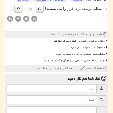
مطلب توسعه نرم افزار را می پسندید؟
(0)
(1)
تازه ترین مطالب مرتبط در DevSoft
واکنش ایرانسل به ابهام در رابطه با مصرف اینترنت
سامسونگ عینک هوشمند می سازد
محتوای هوش مصنوعی در اروپا برچسب می خورد
موارد تازه هک هوش مصنوعی اوپن ای آی و آنتروپیک لو رفت
نظرات بینندگان DevSoft در مورد این مطلب
لطفا شما هم
نظر دهید