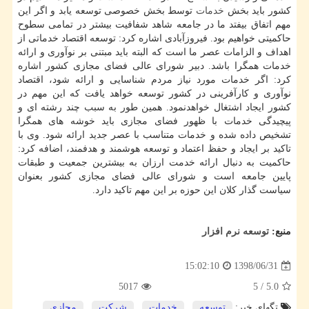
كشور باید بخش
خدمات
توسط بخش خصوصی توسعه یابد و اگر این
مهم اتفاق بیفتد ما در جامعه شاهد شفافیت بیشتر در تمامی سطوح
حاكمیتی خواهیم بود. فیروزآبادی اشاره كرد: توسعه اقتصاد خدماتی از
اهداف و الزامات عصر ما است كه البته باید مبتنی بر نوآوری و ارائه
خدمات همگرا باشد. دبیر شورای عالی فضای مجازی كشور اشاره
كرد: اگر خدمات مورد نیاز مردم شناسایی و ارائه شود، اقتصاد
نوآوری و كارآفرینی در كشور توسعه خواهد یافت كه این مهم در
كشور ایجاد اشتغال خواهدنمود. همین طور به سبب چند رشته ای و
پیچیدگی خدمات با ظهور فضای مجازی باید خوشه های همگرا
تشخیص داده شده و خدمات متناسب با عصر جدید ارائه شود. وی با
تاكید بر ایجاد و حفظ اعتماد و توسعه هوشمند و هدفمند، اضافه كرد:
حاكمیت به دنبال ارائه خدمت ارزان به بیشترین جمعیت و طبقات
پایین جامعه است و شورای عالی فضای مجازی كشور بعنوان
سیاست گذار كلان این حوزه بر این مهم تاكید دارد.
منبع:
توسعه نرم افزار
1398/06/31
15:02:10
5017
5
/
5.0
تگهای خبر:
توسعه
,
خدمات
,
شركت
,
مجازی