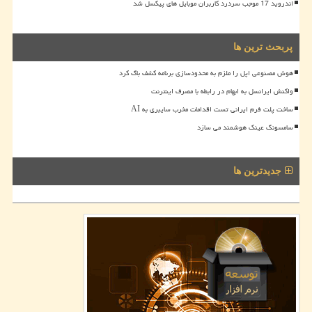
اندروید 17 موجب سردرد کاربران موبایل های پیکسل شد
پربحث ترین ها
هوش مصنوعی اپل را ملزم به محدودسازی برنامه کشف باگ کرد
واکنش ایرانسل به ابهام در رابطه با مصرف اینترنت
ساخت پلت فرم ایرانی تست اقدامات مخرب سایبری به AI
سامسونگ عینک هوشمند می سازد
جدیدترین ها