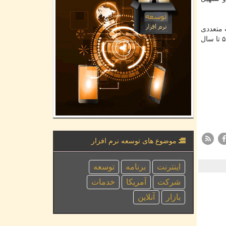
د همكاری مذاكرات متعددی
را به انجام رسانده و می خواهد با عرضه تراشه ۵G در اواخر سال ۲۰۱۹، سهم قابل ملاحظه ای در بازار تراشه و پردازنده های فناوری ۵G تا سال
موضوع های توسعه نرم افزار
اینترنت
برنامه
توسعه
شركت
آمریكا
خدمات
بازار
آنلاین