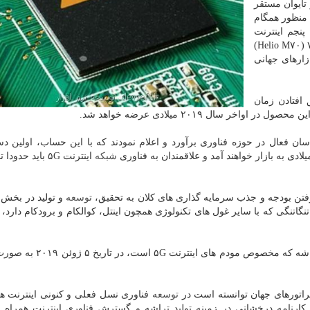
تایوان مستقر
 منظور همگام
نجم اینترنت
همراه ۵G، از تراشه اختصاصی خود تحت عنوان هلیو ام ۷۰ (Helio M۷۰)
 سال ۲۰۱۹ میلادی به بازارهای جهانی
 افتادن زمان
خر سال ۲۰۱۹ میلادی عرضه خواهد شد.
ن فعال در حوزه فناوری برآورد و اعلام نمودند كه با این حساب، اولین دس
شبكه
اینترنت ۵G باید حد
رفتن بودجه و جذب سرمایه گذاری های كلان به تحقیق،
توسعه
و تولید در بخش 
ت تنگاتنگی كه با سایر غول های تكنولوژی همچون اینتل، كوالكام و برودكام دارد، آن
بر اساس گزارش وب سایت gsmarena، مقرر است این تراشه كه مخصوص م
راتورهای جهان توانسته است در
توسعه
كارنامه درخشانی در زمینه تولید تراشه و گسترش فناوری اینترنت همراه 