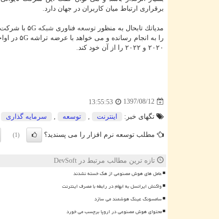
برقراری ارتباط میان كاربران در جهان دارد.
مدیاتك تابحال به منظور
توسعه
فناوری
شبكه
۲۰۲۰ و ۲۰۲۲ را از آن خود كند.
1397/08/12
13:55:53
تگهای خبر:
اینترنت
,
توسعه
,
سرمایه گذاری
,
مطلب توسعه نرم افزار را می پسندید؟
(1)
تازه ترین مطالب مرتبط در DevSoft
عامل های هوش مصنوعی از هک خسته نشدند
واکنش ایرانسل به ابهام در رابطه با مصرف اینترنت
سامسونگ عینک هوشمند می سازد
محتوای هوش مصنوعی در اروپا برچسب می خورد