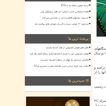
ارایه دومین نسخه بتا iOS۲۷
قصه تسلیحاتی شدن استارت اپ های سیلیکون ولی
اندروید تماسهای کلاهبرداران را شناسایی می کند
اندروید 17 موجب سردرد کاربران موبایل های پیکسل شد
پربحث ترین ها
عامل های هوش مصنوعی از هک خسته نشدند
تگاههای
هوش مصنوعی اپل را ملزم به محدودسازی برنامه کشف باگ کرد
ودا تا دو سال
واکنش ایرانسل به ابهام در رابطه با مصرف اینترنت
ساخت پلت فرم ایرانی تست اقدامات مخرب سایبری به AI
تراشه و
ها را از
جدیدترین ها
ودم های اینترنت ۵G است، در تاریخ ۵ ژوئن ۲۰۱۹ به صورت رسمی
فناوری نسل فعلی و كنونی اینترنت همراه ۴G
و تسهیل