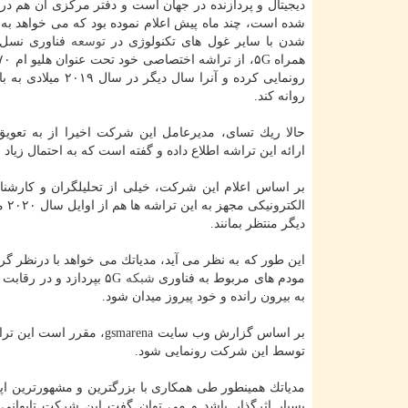
دیجیتال و پردازنده در جهان است و دفتر مركزی آن هم در 
شده است، چند ماه پیش اعلام نموده بود كه می خواهد به
شدن با سایر غول های تكنولوژی در
توسعه
فناوری نسل پ
رونمایی كرده و آنرا سال دیگر در
روانه كند.
حالا ریك تسای، مدیرعامل این شركت اخیرا از به تعویق
ارائه این تراشه اطلاع داده و گفته است كه به احتمال زیاد این محصول در اوا
بر اساس اعلام این شركت، خیلی از تحلیلگران و كارشناسا
الكترونیكی مجهز به این تراشه ها هم از اوایل سال ۲۰۲۰ میلادی به بازار خواهند آمد و علاقمندان به فناوری
دیگر منتظر بمانند.
این طور كه به نظر می آید، مدیاتك می خواهد با درنظر گ
مودم های مربوط به فناوری
شبكه
۵G ب‍پردازد و در رقاب
به بیرون رانده و خود پیروز میدان شود.
توسط این شركت رونمایی شود.
مدیاتك همینطور طی همكاری با بزرگترین و مشهورترین اپ
بسیار اثرگذار باشد و می توان گفت این شركت تایوانی 