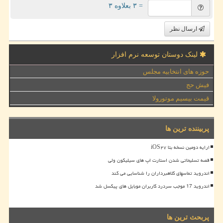
= ۳ بعلاوه ۳
ارسال نظر
لینک دوستان توسعه نرم افزار
حوزه های انتخابیه مجلس
فیش حج
قیمت بیسیم موتورولا
پربیننده ترین ها
ارایه دومین نسخه بتا iOS۲۷
قصه تسلیحاتی شدن استارت اپ های سیلیکون ولی
اندروید تماسهای کلاهبرداران را شناسایی می کند
اندروید 17 موجب سردرد کاربران موبایل های پیکسل شد
پربحث ترین ها