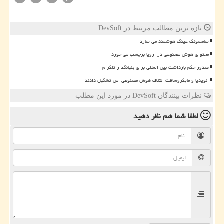
تازه ترین مطالب مرتبط در DevSoft
سامسونگ عینک هوشمند می سازد
محتوای هوش مصنوعی در اروپا برچسب می خورد
صدور حکم بازداشت بین المللی برای بنیانگذار تلگرام
انویدیا و مایکروسافت ائتلاف هوش مصنوعی امن تشکیل دادند
نظرات بینندگان DevSoft در مورد این مطلب
لطفا شما هم
نظر دهید