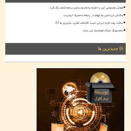
هوش مصنوعی اپل را ملزم به محدودسازی برنامه کشف باگ کرد
واکنش ایرانسل به ابهام در رابطه با مصرف اینترنت
ساخت پلت فرم ایرانی تست اقدامات مخرب سایبری به AI
سامسونگ عینک هوشمند می سازد
جدیدترین ها