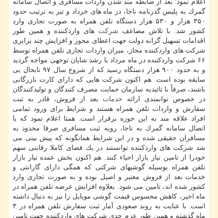
اعلام نمود: بعد از ضابطه مند شدن واردات مسافری و اتصال سامانه
گمرك به پلیس گذرنامه ناجا، در ماه های خرداد و تیر به ترتیب حدود
۳۵۰ هزار و ۵۳۰ هزار دستگاه تلفن همراه به صورت تجاری وارد
كشور شد. با تلاش مضاعف
شركت
های واردكننده و همین طور
اقدامات تسهیل گرانه دولت جهت اعطای مجوز و افزایش چند برابری
شركت های واردكننده مجاز، میزان واردات تجاری تلفن همراه توسط
۶۶ شركت واردكننده در ماه مرداد با رشد شایان توجهی مواجه گردید
و به حدود ۹۰۰ هزار دستگاه رسید كه از شروع سال ۹۷ تابحال بی
سابقه بوده است. هم اكنون شركت هایی كه دارای كارت بازرگانی
باشند، صرفاً با تائیدیه سازمان حمایت مصرف كنندگان و تولیدكنندگان
در خصوص توانمندی ارائه
خدمات
بعد از فروش، قادر به ثبت
سفارش و واردات تلفن همراه هستند و شرایط برای ورود تمامی
افراد علاقه مند به این حوزه برقرار است. همتا اعلام نمود كه با
اتصال سامانه گمرك به ناجا، رویه ثبت مسافری صرفا محدود به
مسافران حقیقی شده و در این شرایط همانگونه كه پیش بینی می
شد شركت های واردكننده توانستند در یك فضای كاملا رقابتی سهم
خودرا از تامین نیاز بازار احیاء كنند. هم اكنون بخش عمده نیاز بازار
تلفن همراه بوسیله گوشیهای شركتی كه همگی دارای گارانتی و
خدمات بعد از فروش معتبر و اصیل بوده و به صورت تجاری وارد
كشور شده اند، تامین می شود. بعلاوه افزایش عرضه تلفن همراه در
ماه اخیر، كاهش محسوس قیمت گوشی موبایل را نیز به دنبال داشته
است. با عنایت به روند صعودی آمار ثبت سفارش تلفن همراه در ۳
ماه گذشته و همین طور عزم جدی شركت های واردكننده جهت تامین