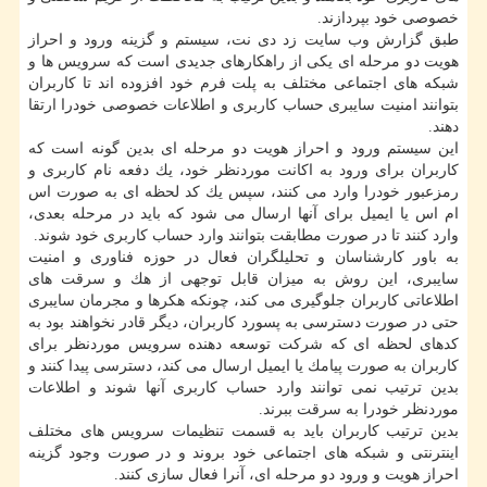
خصوصی خود بپردازند.
طبق گزارش وب سایت زد دی نت، سیستم و گزینه ورود و احراز
هویت دو مرحله ای یكی از راهكارهای جدیدی است كه سرویس ها و
شبكه های اجتماعی مختلف به پلت فرم خود افزوده اند تا كاربران
بتوانند امنیت سایبری حساب كاربری و اطلاعات خصوصی خودرا ارتقا
دهند.
این سیستم ورود و احراز هویت دو مرحله ای بدین گونه است كه
كاربران برای ورود به اكانت موردنظر خود، یك دفعه نام كاربری و
رمزعبور خودرا وارد می كنند، سپس یك كد لحظه ای به صورت اس
ام اس یا ایمیل برای آنها ارسال می شود كه باید در مرحله بعدی،
وارد كنند تا در صورت مطابقت بتوانند وارد حساب كاربری خود شوند.
به باور كارشناسان و تحلیلگران فعال در حوزه فناوری و امنیت
سایبری، این روش به میزان قابل توجهی از هك و سرقت های
اطلاعاتی كاربران جلوگیری می كند، چونكه هكرها و مجرمان سایبری
حتی در صورت دسترسی به پسورد كاربران، دیگر قادر نخواهند بود به
كدهای لحظه ای كه شركت توسعه دهنده سرویس موردنظر برای
كاربران به صورت پیامك یا ایمیل ارسال می كند، دسترسی پیدا كنند و
بدین ترتیب نمی توانند وارد حساب كاربری آنها شوند و اطلاعات
موردنظر خودرا به سرقت ببرند.
بدین ترتیب كاربران باید به قسمت تنظیمات سرویس های مختلف
اینترنتی و شبكه های اجتماعی خود بروند و در صورت وجود گزینه
احراز هویت و ورود دو مرحله ای، آنرا فعال سازی كنند.