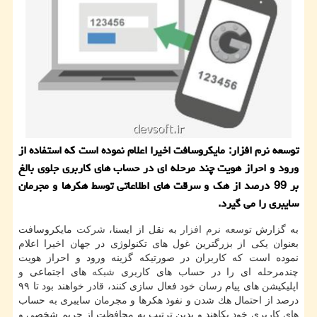
توسعه نرم افزار: مایكروسافت اخیرا اعلام نموده است كه استفاده از
ورود و احراز هویت چند مرحله ای در حساب های كاربری جلوی بالغ
بر 99 درصد از هك و سرقت های اطلاعاتی توسط هكرها و مجرمان
سایبری را می گیرد.
به گزارش
توسعه
نرم افزار
به نقل از ایسنا،
شركت
مایكروسافت
بعنوان یكی از بزرگترین غول های تكنولوژی در جهان اخیرا اعلام
نموده است كه كاربران در صورتیكه گزینه ورود و احراز هویت
چندمرحله ای را در حساب های كاربری
شبكه
های اجتماعی و
اپلیكیشن های پیام رسان خود فعال سازی كنند، قادر خواهند بود تا ۹۹
درصد از احتمال هك شدن و نفوذ هكرها و مجرمان سایبری به حساب
های كاربری خود بكاهند و بدین ترتیب به محافظت از حریم شخصی و