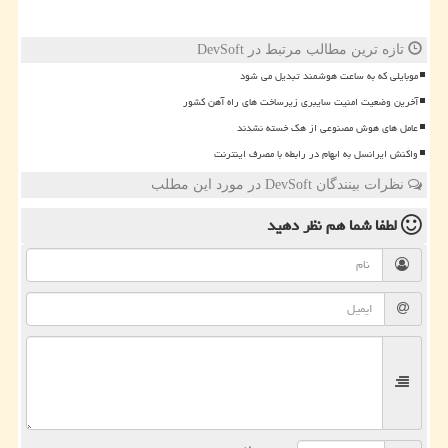
تازه ترین مطالب مرتبط در DevSoft
موبایلی که به ساعت هوشمند تبدیل می شود
آخرین وضعیت امنیت سایبری زیرساخت های راه آهن کشور
عامل های هوش مصنوعی از هک خسته نشدند
واکنش ایرانسل به ابهام در رابطه با مصرف اینترنت
نظرات بینندگان DevSoft در مورد این مطلب
لطفا شما هم
نظر دهید