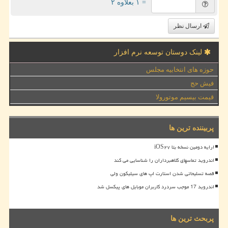
= ۱ بعلاوه ۲
ارسال نظر
لینک دوستان توسعه نرم افزار
حوزه های انتخابیه مجلس
فیش حج
قیمت بیسیم موتورولا
پربیننده ترین ها
ارایه دومین نسخه بتا iOS۲۷
اندروید تماسهای کلاهبرداران را شناسایی می کند
قصه تسلیحاتی شدن استارت اپ های سیلیکون ولی
اندروید 17 موجب سردرد کاربران موبایل های پیکسل شد
پربحث ترین ها