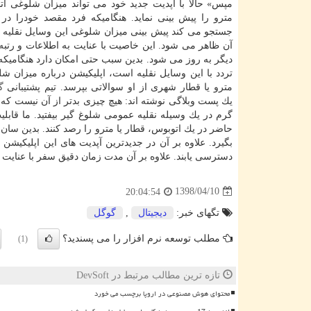
مپس» حالا با آپدیت جدید خود می تواند میزان شلوغی ات
مترو را پیش بینی نماید. هنگامیكه فرد مقصد خودرا در 
جستجو می كند پیش بینی میزان شلوغی این وسایل نقلیه 
آن ظاهر می شود. این خاصیت با عنایت به اطلاعات و رتبه 
دیگر به روز می شود. بدین سبب حتی امكان دارد هنگامیكه 
تردد با این وسایل نقلیه است، اپلیكیشن درباره میزان ش
مترو یا قطار شهری از او سوالاتی بپرسد. تیم پشتیبانی
گ
یك پست وبلاگی نوشته اند: هیچ چیزی بدتر از آن نیست كه 
گرم در یك وسیله نقلیه عمومی شلوغ گیر بیفتید. ما قابلی
حاضر در یك اتوبوس، قطار یا مترو را رصد كنند. بدین سان 
بگیرد. علاوه بر آن در جدیدترین آپدیت های این اپلیكیشن 
دسترسی یابند. علاوه بر آن مدت زمان دقیق سفر با عنای
1398/04/10
20:04:54
تگهای خبر:
دیجیتال
,
گوگل
مطلب توسعه نرم افزار را می پسندید؟
(1)
تازه ترین مطالب مرتبط در DevSoft
محتوای هوش مصنوعی در اروپا برچسب می خورد