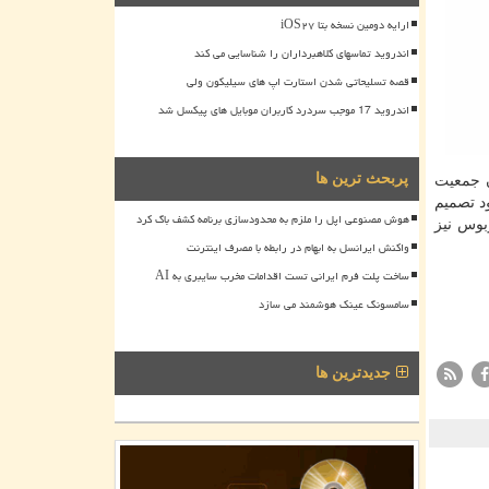
ارایه دومین نسخه بتا iOS۲۷
اندروید تماسهای کلاهبرداران را شناسایی می کند
قصه تسلیحاتی شدن استارت اپ های سیلیکون ولی
اندروید 17 موجب سردرد کاربران موبایل های پیکسل شد
پربحث ترین ها
ن جمعیت
د تصمیم
هوش مصنوعی اپل را ملزم به محدودسازی برنامه کشف باگ کرد
بوس نیز
واکنش ایرانسل به ابهام در رابطه با مصرف اینترنت
ساخت پلت فرم ایرانی تست اقدامات مخرب سایبری به AI
سامسونگ عینک هوشمند می سازد
جدیدترین ها