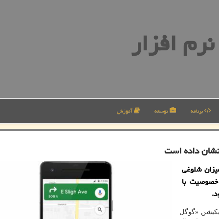
رم افزار
برنامه
توسعه
آموزش
نشان داده است
یزان شلوغی
 خصوصیت با
د.
لیكیشن «گوگل