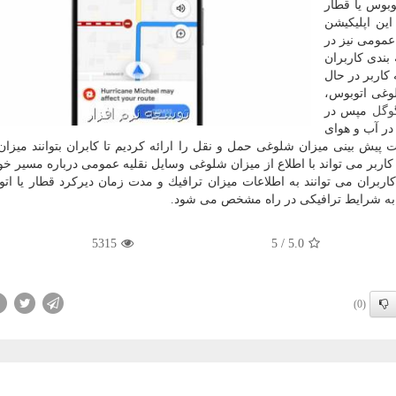
وبوس یا قطار
این اپلیكیشن
عمومی نیز در
بندی كاربران
كاربر در حال
لوغی اتوبوس،
وگل
مپس در
در آب و هوای
ت پیش بینی میزان شلوغی حمل و نقل را ارائه كردیم تا كابران بتوانند میزا
كاربر می تواند با اطلاع از میزان شلوغی وسایل نقلیه عمومی درباره مسیر خو
كاربران می توانند به اطلاعات میزان ترافیك و مدت زمان دیركرد قطار یا اتو
ت به شرایط ترافیكی در راه مشخص می شود.
5315
5
/
5.0
(0)