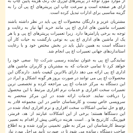
از موارد مورد توجه در پرینترهای لیزری تک رنگ هزینه پایین چاپ به
ازای هر صفحه است و سرعت چاپ این پرینترهای اچ پی آن را به
گزینه مناسبی برای ادارات تبدیل کرده است.
مشتریان عزیز و دارنگان محصولات اچ پی باید در نظر داشته باشند
تعمیرات ماشین های اداری اچ پی مانند خرید آنها نیاز به رعایت و
توجه به برخی پارامترها دارد. زیرا تعمیرات پرینترهای اچ پی و یا هر
یک از ماشین های اداری اچ پی به نوعی بازگشت به حیات کار آن
دستگاه است به همین دلیل باید در بخش مختص خود و با رعایت
استانداردهای جهانی تعمیرات اچ پی انجام شد.
نمایندگی اچ پی به عنوان نماینده رسمی
شرکت
hp
سعی خود را
خواهد کرد تا تمامی خدمات که به مشتریان و کاربران ماشین های
اداری اچ پی ارائه می دهد دارای بالاترین کیفیت باشد. دارندگان این
محصولات اچ پی می توانند در صورت بروز هر گونه اشکال و ایراد در
این دستگاه به مرکز خدمات اچ پی مراجعه کرده و تخصصی ترین
تعمیرات سخت افزاری و خدمات نرم افزاری مرتبط با این محصول
را دریافت نمایند. خدمات ارائه شده در این مرکز منحصر به
سرویسی خاص نیست و کارشناسان حاضر در این مجموعه قادر به
رفع و حل تمامی اشکالات سخت افزاری و نرم افزاری ایجاد شده در
این دستگاها هستند؛ برخی از این اشکالات عبارتند از: هد، فرمتر،
فیوزینگ، کارتریج ها و... است. هزینه دریافتی پیش از اقدام به تعمیر،
توسط کارشناسان این مرکز به طور تخمینی برآورد شده و به اطلاع
صاحب دستگاه رسانده می شود تا در صورت تأیید مراحل مورد نیاز