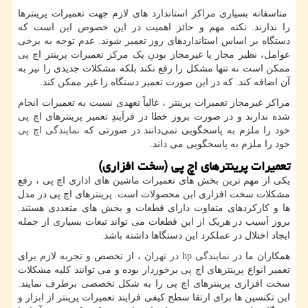
متاسفانه بسیاری مراکز استاندارد های لازم جهت تعمیرات پرینترها
را ندارند. نکته مهم و حائز اهمیت در این خصوص این است که
دستگاه بر اساس استانداردهای روز تعمیر شوند. عدم توجه به برخی
عوامل، نظیر مجاز یا غیرمجاز بودنِ یک مرکز تعمیرات پرینتر اچ پی
ممکن است نه تنها مشکل را رفع نکند بلکه مشکلات جدیدی را نیز به
آن اضافه کند. که در این صورت تعمیر دستگاه را غیر ممکن کند.
مراکز غیرمجاز تعمیرات پرینتر ، غالباً تعهدی نسبت به تعمیرات انجام
شده ندارند و در صورت بروز خطا در فرآیندِ تعمیر پرینترهای اچ پی
خود را ملزم به پاسخگویی نمی‌دانند در صورتی که
نمایندگی اچ پی
خود را ملزم به پاسخگویی می داند.
تعمیرات پرینترهای اچ پی (سخت افزاری)
یکی از مهم ترین بخش های تعمیرات ماشین های اداری اچ پی ، رفع
مشکلات سخت افزاری این محصولات است. پرینترهای اچ پی در مدل
ها و کارکردهای متفاوت دارای قطعات و بخش های متعددی هستند.
بروز آسیب در هریک از این قطعات می تواند تبعات بسیاری از جمله
ایجاد اختلال در عملکرد این دستگاها داشته باشد.
همکاران ما در
نمایندگی
hp
در تهران
، از تخصص و تجربه لازم برای
تعمیر انواع پرینترهای اچ پی برخوردار بوده و می توانند کلیه مشکلات
سخت افزاری پرینترهای اچ پی را به شکل تخصصی برطرف نمایند.
این تکنسین ها برای ارتقا سطح کیفی فرایند تعمیرات پرینتر از ابزار و