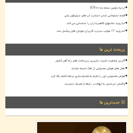
ارایه دومین نسخه بتا iOS۲۷
قصه تسلیحاتی شدن استارت اپ های سیلیکون ولی
اندروید تماسهای کلاهبرداران را شناسایی می کند
اندروید 17 موجب سردرد کاربران موبایل های پیکسل شد
پربحث ترین ها
آخرین وضعیت امنیت سایبری زیرساخت های راه آهن کشور
عامل های هوش مصنوعی از هک خسته نشدند
هوش مصنوعی اپل را ملزم به محدودسازی برنامه کشف باگ کرد
واکنش ایرانسل به ابهام در رابطه با مصرف اینترنت
جدیدترین ها