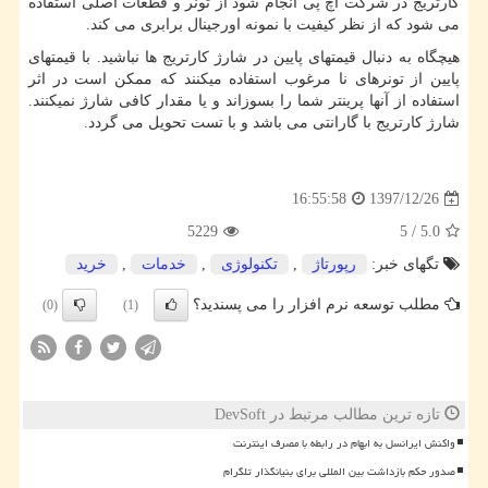
کارتریج در شرکت اچ پی انجام شود از تونر و قطعات اصلی استفاده
می شود که از نظر کیفیت با نمونه اورجینال برابری می کند.
هیچگاه به دنبال قیمتهای پایین در شارژ کارتریج ها نباشید. با قیمتهای
پایین از تونرهای نا مرغوب استفاده میکنند که ممکن است در اثر
استفاده از آنها پرینتر شما را بسوزاند و یا مقدار کافی شارژ نمیکنند.
شارژ کارتریج با گارانتی می باشد و با تست تحویل می گردد.
1397/12/26
16:55:58
5229
5
/
5.0
تگهای خبر:
رپورتاژ
,
تكنولوژی
,
خدمات
,
خرید
مطلب توسعه نرم افزار را می پسندید؟
(0)
(1)
تازه ترین مطالب مرتبط در DevSoft
واکنش ایرانسل به ابهام در رابطه با مصرف اینترنت
صدور حکم بازداشت بین المللی برای بنیانگذار تلگرام