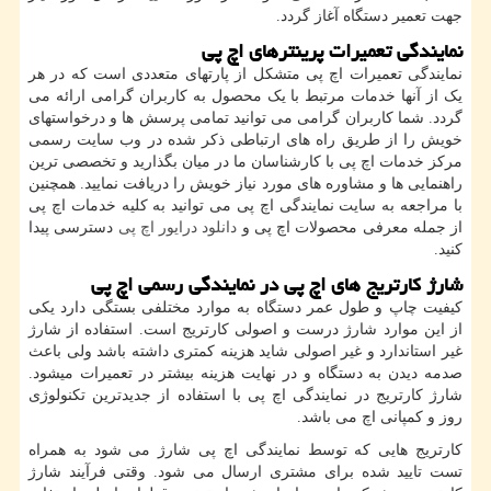
جهت تعمیر دستگاه آغاز گردد.
نمایندگی تعمیرات پرینترهای اچ پی
نمایندگی تعمیرات اچ پی متشکل از پارتهای متعددی است که در هر
یک از آنها خدمات مرتبط با یک محصول به کاربران گرامی ارائه می
گردد. شما کاربران گرامی می توانید تمامی پرسش ها و درخواستهای
خویش را از طریق راه های ارتباطی ذکر شده در وب سایت رسمی
مرکز خدمات اچ پی با کارشناسان ما در میان بگذارید و تخصصی ترین
راهنمایی ها و مشاوره های مورد نیاز خویش را دریافت نمایید. همچنین
با مراجعه به سایت نمایندگی اچ پی می توانید به کلیه خدمات اچ پی
از جمله معرفی محصولات اچ پی و
دانلود درایور اچ پی
دسترسی پیدا
کنید.
شارژ کارتریج های اچ پی در نمایندگی رسمی اچ پی
کیفیت چاپ و طول عمر دستگاه به موارد مختلفی بستگی دارد یکی
از این موارد شارژ درست و اصولی کارتریج است. استفاده از شارژ
غیر استاندارد و غیر اصولی شاید هزینه کمتری داشته باشد ولی باعث
صدمه دیدن به دستگاه و در نهایت هزینه بیشتر در تعمیرات میشود.
شارژ کارتریج در نمایندگی اچ پی با استفاده از جدیدترین تکنولوژی
روز و کمپانی اچ می باشد.
کارتریج هایی که توسط نمایندگی اچ پی شارژ می شود به همراه
تست تایید شده برای مشتری ارسال می شود. وقتی فرآیند شارژ