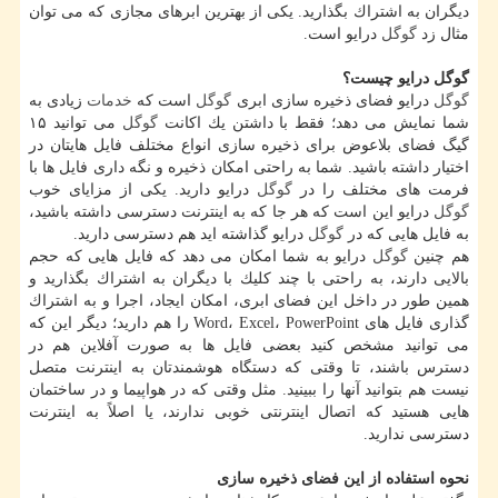
دیگران به اشتراك بگذارید. یكی از بهترین ابرهای مجازی كه می توان
مثال زد
گوگل
درایو است.
گوگل درایو چیست؟
گوگل
درایو فضای ذخیره سازی ابری
گوگل
است كه
خدمات
زیادی به
شما نمایش می دهد؛ فقط با داشتن یك اكانت
گوگل
می توانید ۱۵
گیگ فضای بلاعوض برای ذخیره سازی انواع مختلف فایل هایتان در
اختیار داشته باشید. شما به راحتی امكان ذخیره و نگه داری فایل ها با
فرمت های مختلف را در
گوگل
درایو دارید. یكی از مزایای خوب
گوگل
درایو این است كه هر جا كه به اینترنت دسترسی داشته باشید،
به فایل هایی كه در
گوگل
درایو گذاشته اید هم دسترسی دارید.
هم چنین
گوگل
درایو به شما امكان می دهد كه فایل هایی كه حجم
بالایی دارند، به راحتی با چند كلیك با دیگران به اشتراك بگذارید و
همین طور در داخل این فضای ابری، امكان ایجاد، اجرا و به اشتراك
گذاری فایل های Word، Excel، PowerPoint را هم دارید؛ دیگر این كه
می توانید مشخص كنید بعضی فایل ها به صورت آفلاین هم در
دسترس باشند، تا وقتی كه دستگاه هوشمندتان به اینترنت متصل
نیست هم بتوانید آنها را ببینید. مثل وقتی كه در هواپیما و در ساختمان
هایی هستید كه اتصال اینترنتی خوبی ندارند، یا اصلاً به اینترنت
دسترسی ندارید.
نحوه استفاده از این فضای ذخیره سازی