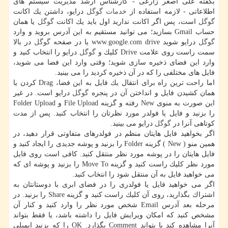
بگفته علی اصغر زارعی - كارشناس ارشد مدیریت سیستم های
اطلاعاتی - لازمه استفاده از
خدمات
گوگل
درایو، داشتن یك اكانت
گوگل
است، پس اگر اكانت ندارید اول باید یك اكانت
گوگل
یا همان
حساب Gmail بسازید؛ می توانید مستقیم به این آدرس بروید و وارد
گوگل
درایو شوید www.google.com drive یا در صفحه
گوگل
در بالا
سمت راست روی علامت Drive كلیك و
گوگل
درایو را انتخاب كنید و
وارد این فضای ذخیره سازی شوید؛ وقتی وارد این فضا می شوید،
فایل های مختلفی را كه در آن ذخیره كردید را می بینید.
اما راحت ترین راه برای انتقال یك فایل به این فضا، Drag كردن یا
همان كشیدن فایل و انداختن آن در پنجره
گوگل
درایو است. در غیر
این صورت به منوی New رفته و گزینه File Upload و Folder Upload
را بزنید و فایل یا فولدر مورد نظرتان را انتخاب كنید. پس از مدت
كوتاهی آنرا در
گوگل
درایو می بینید.
اگر بخواهید فایل هایتان منظم در فولدرهای متفاوتی قرار دهید، در
همین منو ( New ) گزینه Folder را بزنید و پوشه جدیدی را ایجاد كنید و
فایل هایتان را در پوشه مورد نظر منتقل كنید. كافی است روی فایل
مورد نظر كلیك راست كنید و گزینه Move To را بزنید و پوشه ای كه
می خواهید فایل به آن منتقل شود را انتخاب كنید.
اگر می خواهید فایل یا فولدری را در فضای ابری با دوستانتان به
اشتراك بگذارید، روی آن كلیك راست كنید و گزینه Share را بزنید. در
مرحله بعد آدرس Email شخص مورد نظر را وارد كنید و كنار آن
مشخص كنید كه امكان ویرایش فایل را داشته باشد، یا فقط بتواند
آنرا مشاهده كند یا بتواند Comment بگذارد. OK را كه بزنید ایمیلی