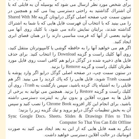
برای شخص مورد نظر ارسال می شود كه بوسیله آن به فایلی كه با
آن اشتراك گذاشتید به راحتی دسترسی پیدا می كند و همچنین در
ستون سمت چپ صفحه اصلی
گوگل
درایوتان گزینه Shared With Me
را می بینید كه با انتخاب آن فهرست فایل هایی كه با شما به اشتراك
گذاشته شدند، برایتان نمایش داده می شود، با كلیك روی آنها می
توانید بعضی از آنها كه فرمت مناسبی دارند را در همان فضای ابری
ایجاد كنید.
اگر هم می خواهید آنها را به حافظه گوشی یا كامپیوترتان منتقل كنید،
روی آنها كلیك راست و گزینه Download را انتخاب كنید. برای حذف
فایل های ذخیره شده در
گوگل
درایو هم كافی است روی فایل مورد
نظرتان كلیك راست و گزینه Remove را بزنید.
در ستون سمت چپ، در صفحه اصلی
گوگل
درایو اگر وارد پوشه یا
قسمت Trash شوید، فایل هایی را كه پاك كردید را می بینید. اگر هم
فایلی را به اشتباه پاك كرده باشید، سپس بازگشت به Trash، روی آن
كلیك راست و گزینه Restore را بزنید. همچنین می توانید به برخی از
فایل ها به صورت آفلاین و بدون نیاز به اینترنت دسترسی داشته
باشید، برای انجام این كار افزونه Chrome Book را نصب كنید و سپس
آن به بخش تنظیمات
گوگل
درایو بروید و تیك گزینه زیر را بزنید؛
Sync Google Docs، Sheets، Slides & Drawings Files to This
Computer So That You Can Edit Offline
دیگر به همه فایل هایی كه از این به بعد ایجاد می كنید به صورت
اتوماتیك در حالت آفلاین دسترسی خواهید داشت.