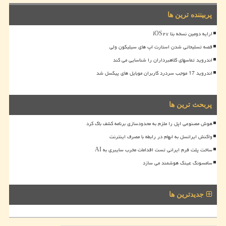
پربیننده ترین ها
ارایه دومین نسخه بتا iOS۲۷
قصه تسلیحاتی شدن استارت اپ های سیلیکون ولی
اندروید تماسهای کلاهبرداران را شناسایی می کند
اندروید 17 موجب سردرد کاربران موبایل های پیکسل شد
پربحث ترین ها
هوش مصنوعی اپل را ملزم به محدودسازی برنامه کشف باگ کرد
واکنش ایرانسل به ابهام در رابطه با مصرف اینترنت
ساخت پلت فرم ایرانی تست اقدامات مخرب سایبری به AI
سامسونگ عینک هوشمند می سازد
جدیدترین ها