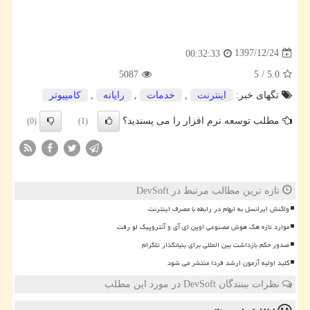
1397/12/24
00:32:33
5087
5
/
5.0
تگهای خبر:
اینترنت
,
خدمات
,
رایانه
,
كامپیوتر
مطلب توسعه نرم افزار را می پسندید؟
(0)
(1)
تازه ترین مطالب مرتبط در DevSoft
واکنش ایرانسل به ابهام در رابطه با مصرف اینترنت
موارد تازه هک هوش مصنوعی اوپن ای آی و آنتروپیک لو رفت
صدور حکم بازداشت بین المللی برای بنیانگذار تلگرام
کلید اولیه آزمون ارشد فردا منتشر می شود
نظرات بینندگان DevSoft در مورد این مطلب