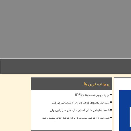
پربیننده ترین ها
ارایه دومین نسخه بتا iOS۲۷
اندروید تماسهای کلاهبرداران را شناسایی می کند
قصه تسلیحاتی شدن استارت اپ های سیلیکون ولی
اندروید 17 موجب سردرد کاربران موبایل های پیکسل شد