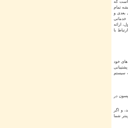
 است که
شه تمام
 بعدی و
 خدماتی
، ارائه
تباط با
های خود
شتیبانی
ه سیستم
پسون در
، و اگر
نتر شما