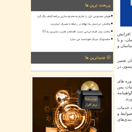
پربحث ترین ها
هوش مصنوعی اپل را ملزم به محدودسازی برنامه کشف باگ کرد
واکنش ایرانسل به ابهام در رابطه با مصرف اینترنت
ساخت پلت فرم ایرانی تست اقدامات مخرب سایبری به AI
 افزایش
سامسونگ عینک هوشمند می سازد
ن، و با
ناسان و
جدیدترین ها
ن تعمیر
اپسون در
وره های
دمات پس
اهینامه
رند.
ه خدمات
ضوابط و
ندی‌های