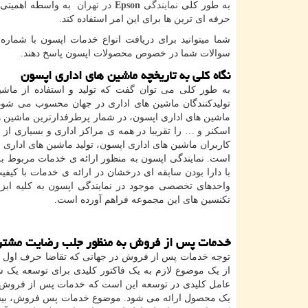
به طور کلی
نمایندگی
Epson
در تهران
به واسطه اهمیتی ک
حرفه ای ترین ها برای این امر استفاده کند.
شما میتوانید برای دریافت انواع خدمات اپسون با شماره
سوالات شما در خصوص محصولات اپسون پاسخ دهند.
نگاه کلی به تاریخچه ماشین های اداری اپسون
به طور کلی می توان گفت که تولید و استفاده از ماشی
تولیدکنندگان ماشین های اداری در جهان محسوب می شود 
ماشین های اداری اپسون، در شمار پرطرفدارترین ماشین ها
اسکنر و … را تقریبا در همه ی مراکز اداری و بسیاری از 
کاربران ماشین های اداری اپسون، تولید ماشین های اداری
است. نمایندگی اپسون به منظور ارائه ی خدمات مربوط ب
با دارا بودن سابقه ای درخشان در ارائه ی خدمات با کیفیت
واحدهای تخصصی موجود در نمایندگی اپسون به کلیه ابزا
تکنسین های این مجموعه فراهم آورده است.
خدمات پس از فروش به منظور جلب رضایت مشتر
توجه خدمات پس از فروش در جهانی که تقاضا حرف اول ر
از یک موضوع لازم به یک فاکتور کلیدی برای توسعه یک
عامل کلیدی در توسعه این است که خدمات پس از فروش را
یک محصول ارائه می شود. موضوع خدمات پس فروش، بیشت