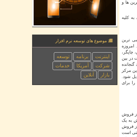
ین ها و
به کلیه
می ترین
موضوع های توسعه نرم افزار
 امروزه
 چاپگر،
اینترنت
برنامه
توسعه
 در بین
گنجانده
شركت
آمریكا
خدمات
ین مرکز
بازار
آنلاین
یل شود.
را برای
از فروش
ش به یک
از فروش
یتی است