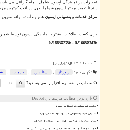
تعمیرات در نمایندگی اپسون
داند تا تعمیر پرینتر اپسون شما را بدون دریافت کمترین هزین
مرکز خدمات و پشتیبانی اپسون
همواره آماده ارائه بهتری
برای کسب اطلاعات بیشتر با نمایندگی اپسون توسط شمار
02166583436 - 02166582356
1397/12/23
15:10:47
تگهای خبر:
رپورتاژ
,
استاندارد
,
خدمات
,
شر
مطلب توسعه نرم افزار را می پسندید؟
(1)
تازه ترین مطالب مرتبط در DevSoft
سامسونگ عینک هوشمند می سازد
محتوای هوش مصنوعی در اروپا برچسب می خورد
صدور حکم بازداشت بین المللی برای بنیانگذار تلگرام
انویدیا و مایکروسافت ائتلاف هوش مصنوعی امن تشکیل دادند