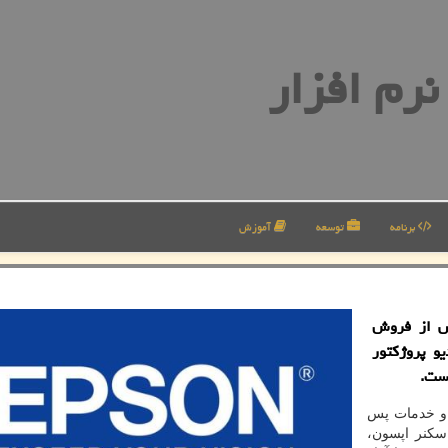
رم افزار
برنامه
توسعه
آموزش
س از فروش
و پروژكتور
است.
 و خدمات پس
سکنر اپسون،