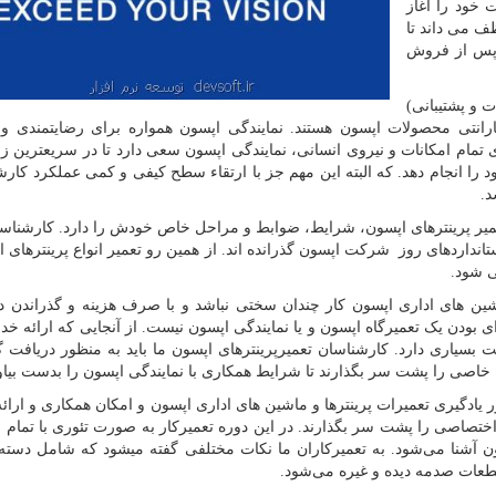
 خود را آغاز
ف می داند تا
پس از فروش
 و پشتیبانی)
انتی محصولات اپسون هستند. نمایندگی اپسون همواره برای رضایتمندی و
 تمام امکانات و نیروی انسانی، نمایندگی اپسون سعی دارد تا در سریعترین زما
را انجام دهد. که البته این مهم جز با ارتقاء سطح کیفی و کمی عملکرد کارش
د.
میر پرینترهای اپسون، شرایط، ضوابط و مراحل خاص خودش را دارد. کارشناسا
تانداردهای روز شرکت اپسون گذرانده اند. از همین رو تعمیر انواع پرینترهای 
ی شود.
اشین های اداری اپسون کار چندان سختی نباشد و با صرف هزینه و گذراندن د
ای بودن یک تعمیرگاه اپسون و یا نمایندگی اپسون نیست. از آنجایی که ارائه خ
بسیاری دارد. کارشناسان تعمیرپرینترهای اپسون ما باید به منظور دریافت گو
 خاصی را پشت سر بگذارند تا شرایط همکاری با نمایندگی اپسون را بدست بیاو
 یادگیری تعمیرات پرینترها و ماشین های اداری اپسون و امکان همکاری و ارائ
ختصاصی را پشت سر بگذارند. در این دوره تعمیرکار به صورت تئوری با تمام 
ون آشنا می‌شود. به تعمیرکاران ما نکات مختلفی گفته میشود که شامل دسته‌ب
طعات صدمه دیده و غیره می‌شود.