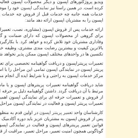
ویدیو پروژکتورهای اپسون و دیگر محصولات اپسون فعالیت
کرده است. در همین راستا نیز
نمایندگی اپسون
خود را موظ
خدمات همه جانبه چه خدمات قبل از فروش چه خدمات 
اپسون را به مشتریان اپسون ارائه دهد مانند:
ارائه خدمات پس از فروش اپسون (مشاوره، نصب، تعمیرات
برای گروهی از محصولات اپسون که دارای ضمانت و گار
وفاداری مشتریان خود تلاش کرده و خواهد کرد. با بکارگیری
بالاترین کیفیت و بیشترین رضایت مندی مشتری، وظیفه خود 
تکنسین ها در واحدهای مختلف اپسون ممکن پذیر نخواهد ش
تعمیرات پرینتراپسون و دریافت گواهینامه تخصصی برای تع
پرینتر اپسون در نمایندگی اپسون تمامی این مراحل را با اس
مرکز خدمات اپسون به راحتی و با شرایط ایده آل انجام م
شاید دریافت گواهینامه تعمیرات پرینترهای اپسون و یا م
مرتبط با آن دریافت گردد. داشتن گواهینامه دلیل بر حرفه 
از فروش و تعمیرات حرفه ای برای نمایندگی اپسون اهمیت 
تعمیرات پرینتر اپسون و فعالیت در نمایندگی اپسون مراحل
کارشناسان واحد
تعمیر پرینتر اپسون
در اولین قدم به منظور
پس از فروش اپسون به مشتریان عزیز باید دوره آکادمیک ا
قوانین تعمیر پرینترهای اپسون و فعالیت در نمایندگی اپس
گوناگونی همچون امنیت تعمیر، مراحل تعمیر، مراقبت از ق