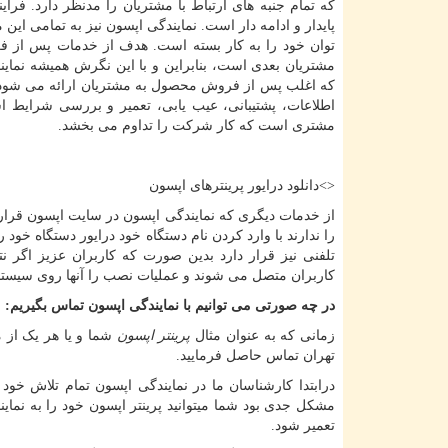
که تمام جنبه های ارتباط با مشتریان را مدنظر دارد. 
پایدار و ادامه دار است. نمایندگی اپسون نیز به تمامی ای
توان خود را به کار بسته است. هدف از خدمات پس از 
مشتریان بعدی است، بنابراین و با این نگرش همیشه نمای
که اغلب پس از فروش محصول به مشتریان ارائه می شود، 
اطلاعات، پشتیبانی، عیب یابی، تعمیر و بررسی شرایط ا
مشتری است که کار شرکت را تداوم می بخشد.
<>دانلود درایور پرینترهای اپسون
از خدمات دیگری که نمایندگی اپسون در سایت اپسون قرار 
را ندارند با وارد کردن نام دستگاه خود درایور دستگاه خود
تلفنی نیز قرار دارد بدین صورت که کاربران عزیز اگر ن
کاربران متصل می شوند و عملیات نصب را آنها روی سیستم 
در چه صورتی می توانیم با نمایندگی اپسون تماس بگیریم:
زمانی که به عنوان مثال
پرینتر اپسون
شما و یا هر یک از 
تهران تماس حاصل فرمایید.
درابتدا کارشناسان ما در نمایندگی اپسون تمام تلاش خود
مشکل جدی بود شما میتوانید پرینتر اپسون خود را به نمای
تعمیر شود.