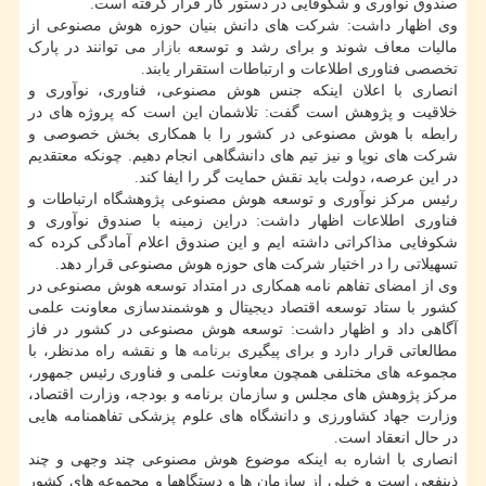
صندوق نوآوری و شکوفایی در دستور کار قرار گرفته است.
وی اظهار داشت: شرکت های دانش بنیان حوزه هوش مصنوعی از
مالیات معاف شوند و برای رشد و توسعه
بازار
می توانند در پارک
تخصصی فناوری اطلاعات و ارتباطات استقرار یابند.
انصاری با اعلان اینکه جنس هوش مصنوعی، فناوری، نوآوری و
خلاقیت و پژوهش است گفت: تلاشمان این است که پروژه های در
رابطه با هوش مصنوعی در کشور را با همکاری بخش خصوصی و
شرکت های نوپا و نیز تیم های دانشگاهی انجام دهیم. چونکه معتقدیم
در این عرصه، دولت باید نقش حمایت گر را ایفا کند.
رئیس مرکز نوآوری و توسعه هوش مصنوعی پژوهشگاه ارتباطات و
فناوری اطلاعات اظهار داشت: دراین زمینه با صندوق نوآوری و
شکوفایی مذاکراتی داشته ایم و این صندوق اعلام آمادگی کرده که
تسهیلاتی را در اختیار شرکت های حوزه هوش مصنوعی قرار دهد.
وی از امضای تفاهم نامه همکاری در امتداد توسعه هوش مصنوعی در
کشور با ستاد توسعه اقتصاد دیجیتال و هوشمندسازی معاونت علمی
آگاهی داد و اظهار داشت: توسعه هوش مصنوعی در کشور در فاز
مطالعاتی قرار دارد و برای پیگیری
برنامه
ها و نقشه راه مدنظر، با
مجموعه های مختلفی همچون معاونت علمی و فناوری رئیس جمهور،
مرکز پژوهش های مجلس و سازمان برنامه و بودجه، وزارت اقتصاد،
وزارت جهاد کشاورزی و دانشگاه های علوم پزشکی تفاهمنامه هایی
در حال انعقاد است.
انصاری با اشاره به اینکه موضوع هوش مصنوعی چند وجهی و چند
ذینفعی است و خیلی از سازمان ها و دستگاهها و مجموعه های کشور