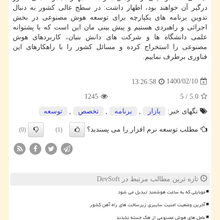
درگیر آن خواهند بود، اظهار داشت: در سطح عالی کشور به دنبال
تدوین برنامه های یکپارچه برای توسعه هوش مصنوعی در بخش
اجرائی و راهبردی هستیم و پیش بینی مان این است که با پشتوانه
علمی دانشگاه ها و شرکت های دانش بنیان، کاربردهای هوش
مصنوعی را استخراج کرده و مسائل کشور را با راهکارهای این
فناوری برطرف نماییم.
1400/02/10
13:26:58
1245
5
/
5.0
تگهای خبر:
بازار
,
برنامه
,
تخصص
,
توسعه
مطلب توسعه نرم افزار را می پسندید؟
(0)
(1)
تازه ترین مطالب مرتبط در DevSoft
موبایلی که به ساعت هوشمند تبدیل می شود
آخرین وضعیت امنیت سایبری زیرساخت های راه آهن کشور
عامل های هوش مصنوعی از هک خسته نشدند