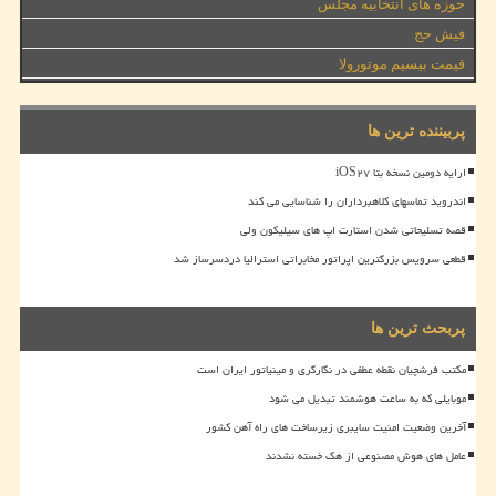
حوزه های انتخابیه مجلس
فیش حج
قیمت بیسیم موتورولا
پربیننده ترین ها
ارایه دومین نسخه بتا iOS۲۷
اندروید تماسهای کلاهبرداران را شناسایی می کند
قصه تسلیحاتی شدن استارت اپ های سیلیکون ولی
قطعی سرویس بزرگترین اپراتور مخابراتی استرالیا دردسرساز شد
پربحث ترین ها
مکتب فرشچیان نقطه عطفی در نگارگری و مینیاتور ایران است
موبایلی که به ساعت هوشمند تبدیل می شود
آخرین وضعیت امنیت سایبری زیرساخت های راه آهن کشور
عامل های هوش مصنوعی از هک خسته نشدند