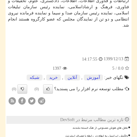
ارتباطات و فناوری اطلاعات، اطلاعات، دادگستری، علوم، تحقیقات و
فناوری، فرهنگ و ارشاداسلامی، نماینده رئیس سازمان تبلیغات
اسلامی، نماینده رئیس سازمان صدا و سیما و نماینده فرمانده نیروی
انتظامی و دو تن از نمایندگان مجلس که عضو کارگروه هستند انجام
شد.
1399/12/13
14:17:55
1397
5
/
0.0
تگهای خبر:
آموزش
,
آنلاین
,
خرید
,
شبكه
مطلب توسعه نرم افزار را می پسندید؟
(0)
(0)
تازه ترین مطالب مرتبط در DevSoft
عامل های هوش مصنوعی از هک خسته نشدند
واکنش ایرانسل به ابهام در رابطه با مصرف اینترنت