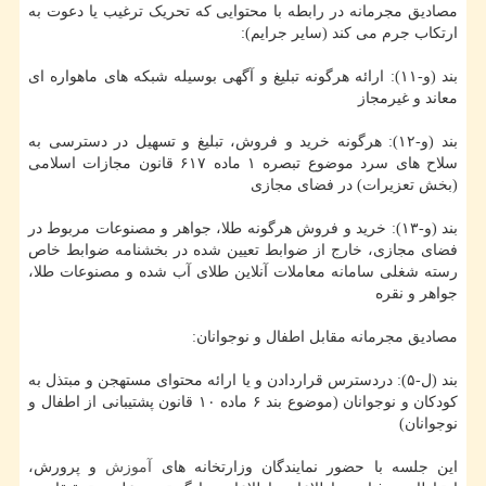
مصادیق مجرمانه در رابطه با محتوایی که تحریک ترغیب یا دعوت به
ارتکاب جرم می کند (سایر جرایم):
بند (و-۱۱): ارائه هرگونه تبلیغ و آگهی بوسیله شبکه های ماهواره ای
معاند و غیرمجاز
بند (و-۱۲): هرگونه خرید و فروش، تبلیغ و تسهیل در دسترسی به
سلاح های سرد موضوع تبصره ۱ ماده ۶۱۷ قانون مجازات اسلامی
(بخش تعزیرات) در فضای مجازی
بند (و-۱۳): خرید و فروش هرگونه طلا، جواهر و مصنوعات مربوط در
فضای مجازی، خارج از ضوابط تعیین شده در بخشنامه ضوابط خاص
رسته شغلی سامانه معاملات آنلاین طلای آب شده و مصنوعات طلا،
جواهر و نقره
مصادیق مجرمانه مقابل اطفال و نوجوانان:
بند (ل-۵): دردسترس قراردادن و یا ارائه محتوای مستهجن و مبتذل به
کودکان و نوجوانان (موضوع بند ۶ ماده ۱۰ قانون پشتیبانی از اطفال و
نوجوانان)
این جلسه با حضور نمایندگان وزارتخانه های
آموزش
و پرورش،