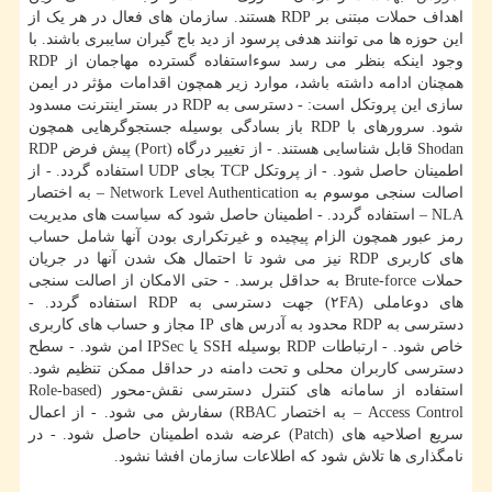
اهداف حملات مبتنی بر RDP هستند. سازمان های فعال در هر یک از
این حوزه ها می توانند هدفی پرسود از دید باج گیران سایبری باشند. با
وجود اینکه بنظر می رسد سوءاستفاده گسترده مهاجمان از RDP
همچنان ادامه داشته باشد، موارد زیر همچون اقدامات مؤثر در ایمن
سازی این پروتکل است: - دسترسی به RDP در بستر اینترنت مسدود
شود. سرورهای با RDP باز بسادگی بوسیله جستجوگرهایی همچون
Shodan قابل شناسایی هستند. - از تغییر درگاه (Port) پیش فرض RDP
اطمینان حاصل شود. - از پروتکل TCP بجای UDP استفاده گردد. - از
اصالت سنجی موسوم به Network Level Authentication – به اختصار
NLA – استفاده گردد. - اطمینان حاصل شود که سیاست های مدیریت
رمز عبور همچون الزام پیچیده و غیرتکراری بودن آنها شامل حساب
های کاربری RDP نیز می شود تا احتمال هک شدن آنها در جریان
حملات Brute-force به حداقل برسد. - حتی الامکان از اصالت سنجی
های دوعاملی (۲FA) جهت دسترسی به RDP استفاده گردد. -
دسترسی به RDP محدود به آدرس های IP مجاز و حساب های کاربری
خاص شود. - ارتباطات RDP بوسیله SSH یا IPSec امن شود. - سطح
دسترسی کاربران محلی و تحت دامنه در حداقل ممکن تنظیم شود.
استفاده از سامانه های کنترل دسترسی نقش-محور (Role-based
Access Control – به اختصار RBAC) سفارش می شود. - از اعمال
سریع اصلاحیه های (Patch) عرضه شده اطمینان حاصل شود. - در
نامگذاری ها تلاش شود که اطلاعات سازمان افشا نشود.