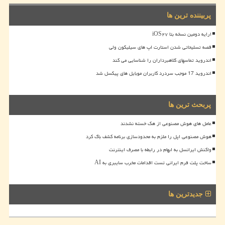
پربیننده ترین ها
ارایه دومین نسخه بتا iOS۲۷
قصه تسلیحاتی شدن استارت اپ های سیلیکون ولی
اندروید تماسهای کلاهبرداران را شناسایی می کند
اندروید 17 موجب سردرد کاربران موبایل های پیکسل شد
پربحث ترین ها
عامل های هوش مصنوعی از هک خسته نشدند
هوش مصنوعی اپل را ملزم به محدودسازی برنامه کشف باگ کرد
واکنش ایرانسل به ابهام در رابطه با مصرف اینترنت
ساخت پلت فرم ایرانی تست اقدامات مخرب سایبری به AI
جدیدترین ها