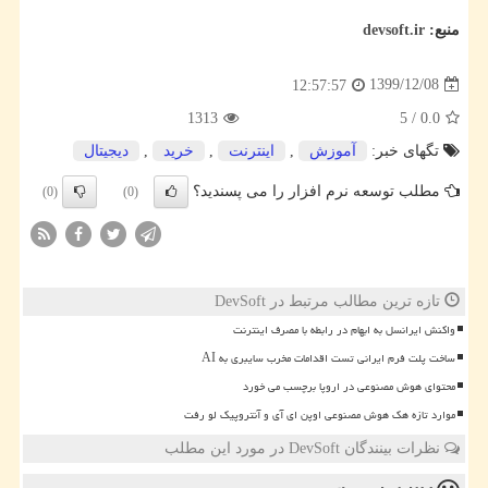
منبع:
devsoft.ir
1399/12/08
12:57:57
1313
5
/
0.0
تگهای خبر:
آموزش
,
اینترنت
,
خرید
,
دیجیتال
مطلب توسعه نرم افزار را می پسندید؟
(0)
(0)
تازه ترین مطالب مرتبط در DevSoft
واکنش ایرانسل به ابهام در رابطه با مصرف اینترنت
ساخت پلت فرم ایرانی تست اقدامات مخرب سایبری به AI
محتوای هوش مصنوعی در اروپا برچسب می خورد
موارد تازه هک هوش مصنوعی اوپن ای آی و آنتروپیک لو رفت
نظرات بینندگان DevSoft در مورد این مطلب