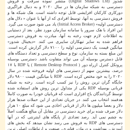
شدوز (Digital Shadows Ltd) منتشر نموده سرقت و فروش
دسترسی به شبکه سازمان ها در سال ۲۰۲۰ و به دنبال فراگیری
دورکاری کارکنان افزایشی قابل توجه داشته است. هک شبکه ها و
فروش دسترسی به آنها، توسط افرادی که از آنها با عنوان « دلال های
دسترسی اولیه» (Initial Access Broker) یاد می شود صورت می گیرد.
این افراد با هک سرور یا سامانه سازمان مورد نظر، بعد از دستیابی
به اطلاعات لازم جهت رخنه به آنها، مبادرت به فروش دسترسی
فراهم شده به سایر تبهکاران سایبری می کنند. «دیجیتال شدوز»
میانگین قیمت یک دسترسی اولیه را ۷۱۰۰ دلار گزارش کرده است.
این مبلغ بسته به سازمان، نوع و سطح دسترسی و تعداد دستگاه های
قابل دسترس بوسیله آن می تواند متفاوت باشد. دسترسی بوسیله
پروتکل کنترل ازراه دور ( Remote Desktop Protocol ) یا RDP با ۱۷
درصد، بیشترین سهم از دسترسی های اولیه فروخته شده در سال
۲۰۲۰ را به خود مختص کرده است. RDP با میانگین قیمت ۹۸۰۰ دلار
جایگاه گران ترین روش را نیز کسب کرده است. رخنه به شبکه
قربانی بوسیله RDP یکی از متداول ترین روش های استفاده شده
توسط گردانندگان باج افزاری است که قربانیان خودرا به صورت کاملاً
هدفمند انتخاب می کنند. در جریان تعدادی از این حملات صدها هزار
دلار و بعضاً میلیون ها دلار از قربانی اخاذی می شود که مبلغ ۱۰ هزار
دلار صرف شده برای خرید دسترسی در مقابل آن مبالغ هنگفت اصلاً
به چشم نمی آید. رصد تعدادی از پایگاه های اینترنتی که در آنها
دسترسی های RDP به فروش می رسد نشان میدهد که بخش های
آموزش
، بهداشت و درمان، فناوری، صنعت و ارتباطات اصلی ترین