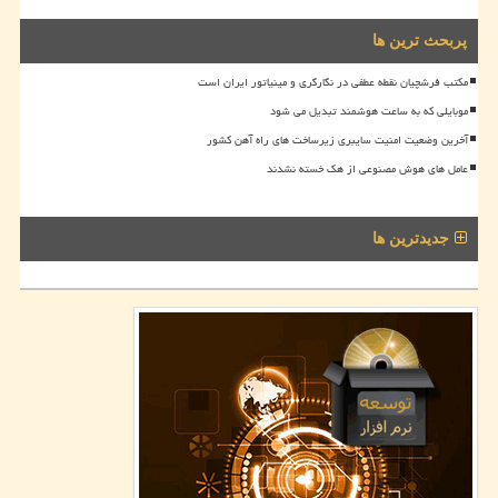
پربحث ترین ها
مکتب فرشچیان نقطه عطفی در نگارگری و مینیاتور ایران است
موبایلی که به ساعت هوشمند تبدیل می شود
آخرین وضعیت امنیت سایبری زیرساخت های راه آهن کشور
عامل های هوش مصنوعی از هک خسته نشدند
جدیدترین ها