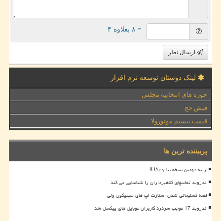
= ۸ بعلاوه ۴
ارسال نظر
لینک دوستان توسعه نرم افزار
حوزه های انتخابیه مجلس
فیش حج
قیمت بیسیم موتورولا
پربیننده ترین ها
ارایه دومین نسخه بتا iOS۲۷
اندروید تماسهای کلاهبرداران را شناسایی می کند
قصه تسلیحاتی شدن استارت اپ های سیلیکون ولی
اندروید 17 موجب سردرد کاربران موبایل های پیکسل شد