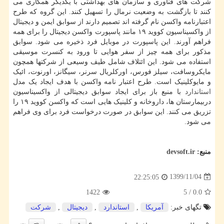
شرکت های فناوری و سازمان های بهداشتی با یکدیگر همکاری می
کنند تا بازگشت به وضعیت نرمال را تسهیل کنند. این گروه که طرح
اعتبارنامه واکسن نام گرفته اند تصمیم دارند از سوابق ایمن و دیجیتال
از واکسیناسیون کووید ۱۹ مانند پاسپورت واکسن دیجیتال را برای همه
فراهم آورند. این پاسپورت در موبایل فرد ذخیره می شود. سوابق
مذکور برای همه چیز از سفر هوایی تا ورود به کنسرت موسیقی
استفاده می شود. این ائتلاف شامل طیف وسیعی از شرکتها همچون
مایکروسافت، سیلز فورس، اورکلریال سرنر، سیگانز، اورنوت، ائیک
و مایوکلینیک است. طرح اعتبار نامه واکسن با هدف ایجاد یک مدل
استاندارد
با منبع باز برای ایجاد سوابق دیجیتالی از واکسیناسیون
دربیمارستان ها، داروخانه و کلینیک هایی است که واکسن کووید ۱۹ را
تزریق می کنند. این سوابق در صورت درخواست فرد برای وی فراهم
می شود.
منبع:
devsoft.ir
1399/11/04
22:25:05
1422
5
/
0.0
تگهای خبر:
آمریكا
,
استاندارد
,
دیجیتال
,
شركت