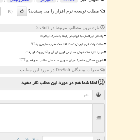
مطلب توسعه نرم افزار را می پسندید؟
(0)
تازه ترین مطالب مرتبط در DevSoft
واکنش ایرانسل به ابهام در رابطه با مصرف اینترنت
ساخت پلت فرم ایرانی تست اقدامات مخرب سایبری به AI
موارد تازه هک هوش مصنوعی اوپن ای آی و آنتروپیک لو رفت
شروع همکاری مشترک برای تدوین سند ملی صلاحیت حرفه ای ICT
نظرات بینندگان DevSoft در مورد این مطلب
لطفا شما هم
در مورد این مطلب
نظر دهید
= ۴ بعلاوه ۵