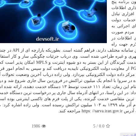
برنامه
پنج
اری اطلاعات
خدمات دولت
های اجرائی به
ی مردم صورت
 اطلاعات در
 لازم جهت راه
اندازی کسب وکارهایی که نیاز به انبوهی از APIها از چندین سام
شهری و غیره طراحی شده است. وی درباب جزئیات چگونگی ساز و کار استف
وکارها از خدمات سروا (PGSB) تشریح کرد: اتصال فنی خدمت گیرندگان از این بستر به دو شیوه ای
متقاضی باید ضمن ارسال درخواست اتصال به گذرگاه PGSB از معاونت دولت الکترونیکی تاییدیه دریافت کند و سپس به انجام ام
مرکز داده دولت الکترونیکی بپردازد. ولی زاده درباب آخرین وضعیت تحولات آ
 در سروا با انجام یک میلیون تراکنش در فروردین سال جاری شروع شد و در 
ماه به حدود ۳۰ میلیون تراکنش در ماه رسیده است. تا اختتام این زمان، تعداد ۱۱۱ خدمت توسط ۱۳ دستگاه خدمت 
وی ادامه داد: در این راستا، در انتهای آذرماه سال جاری پر درخواست ترین دستگاه خدم
ین متقاضی خدمت گیرنده، یکی از پلت فرم های تاکسی اینترنتی بوده اس
طور مجموع تعداد تراکنش های ثبت شده در سروا تا اختتام آذر ماه ۱۳۹۹ به ۱۰۴ میلیون تراکنش رسیده است. ولی زاده اش
راجعه کنند.
1986
5
/
0.0
اینترنت