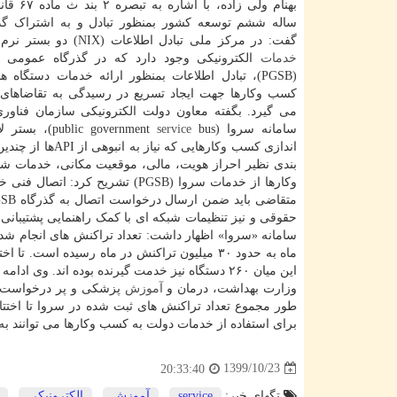
بهنام ولی زاده، با اشاره به تبصره ۲ بند ث ماده ۶۷ قانون
ساله ششم توسعه کشور بمنظور تبادل و به اشتراک گذ
گفت: در مرکز ملی تبادل اطلاعات (NIX) دو بستر نرم افزاری تبادل
خدمات
الکترونیکی وجود دارد که در گذرگاه عمومی 
(PGSB)، تبادل اطلاعات بمنظور ارائه خدمات دستگاه 
کسب وکارها جهت ایجاد تسریع در رسیدگی به تقاضاها
می گیرد. بگفته معاون دولت الکترونیکی سازمان فناوری
سامانه سروا (public government
service
bus)، بستر
بندی نظیر احراز هویت، مالی، موقعیت مکانی، خدمات 
حقوقی و نیز تنظیمات شبکه ای با کمک راهنمایی پشتیبانی 
سامانه «سروا» اظهار داشت: تعداد تراکنش های انجام شده
این میان ۲۶۰ دستگاه نیز خدمت گیرنده بوده اند. 
وزارت بهداشت، درمان و
آموزش
پزشکی و پر درخواست تر
برای استفاده از خدمات دولت به کسب وکارها می توانند به آدرس https: //sarva.iran.gov.ir م
1399/10/23
20:33:40
تگهای خبر:
service
,
آموزش
,
الكترونیكی
,