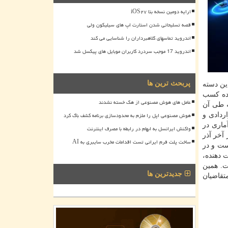
ارایه دومین نسخه بتا iOS۲۷
قصه تسلیحاتی شدن استارت اپ های سیلیکون ولی
اندروید تماسهای کلاهبرداران را شناسایی می کند
اندروید 17 موجب سردرد کاربران موبایل های پیکسل شد
پربحث ترین ها
انه مختلف دارند، فراهم گشته است. بطوریکه بازارچه ای از API در چندین دسته
اده کسب
عامل های هوش مصنوعی از هک خسته نشدند
نترنت و MPLS امکان پذیر است که طی آن
هوش مصنوعی اپل را ملزم به محدودسازی برنامه کشف باگ کرد
ور قراردادی و
ماری در
واکنش ایرانسل به ابهام در رابطه با مصرف اینترنت
آخر آذر
ساخت پلت فرم ایرانی تست اقدامات مخرب سایبری به AI
دهنده، ارائه شده است و در
ت دهنده،
ت. همین
جدیدترین ها
اره کرد: متقاضیان