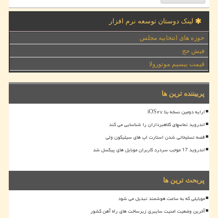
لینک دوستان توسعه نرم افزار
حوزه های انتخابیه مجلس
فیش حج
قیمت بیسیم موتورولا
پربیننده ترین ها
ارایه دومین نسخه بتا iOS۲۷
اندروید تماسهای کلاهبرداران را شناسایی می کند
قصه تسلیحاتی شدن استارت اپ های سیلیکون ولی
اندروید 17 موجب سردرد کاربران موبایل های پیکسل شد
پربحث ترین ها
موبایلی که به ساعت هوشمند تبدیل می شود
آخرین وضعیت امنیت سایبری زیرساخت های راه آهن کشور