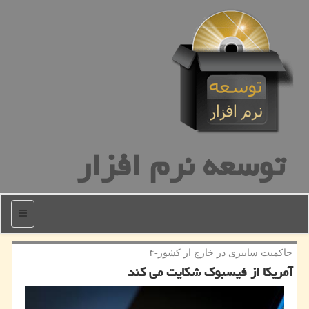
توسعه نرم افزار
منو
حاكمیت سایبری در خارج از كشور-۴
آمریكا از فیسبوك شكایت می كند