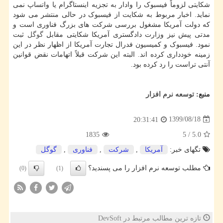
شکایتی لزوماً فیسبوک را وادار به تجزیه اینستاگرام یا واتساپ نمی
نماید. اخبار مربوط به شکایت از فیسبوک در حالی منتشر می شود
که دولت آمریکا مشغول بررسی شرکت های بزرگ فناوری است و
مدتی پیش نیز وزارت دادگستری آمریکا شکایتی مقابل
گوگل
ثبت
نمود. فیسبوک و کمیسیون فدرال تجارت آمریکا از اظهار نظر در این
زمینه خودداری کرده اند. البته این شرکت قبلاً اتهامات نقض قوانین
آنتی تراست را رد کرده بود.
منبع:
توسعه نرم افزار
1399/08/18
20:31:41
1835
5
/
5.0
تگهای خبر:
آمریكا
,
شركت
,
فناوری
,
گوگل
مطلب توسعه نرم افزار را می پسندید؟
(0)
(1)
تازه ترین مطالب مرتبط در DevSoft