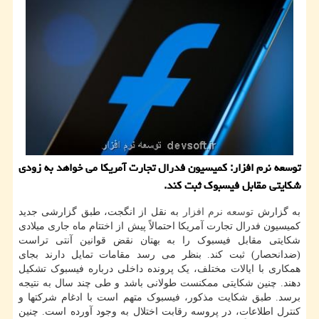
توسعه نرم افزار: كمیسیون فدرال تجارت آمریكا می خواهد به زودی
شكایتی مقابل فیسبوك ثبت كند.
به گزارش
توسعه
نرم افزار
به نقل از انگجت، طبق گزارشی جدید
کمیسیون فدرال تجارت آمریکا احتمالاً پیش از اختتام ماه جاری میلادی
شکایتی مقابل فیسبوک را به بهتان نقض قوانین آنتی تراست
(ضدانحصار) ثبت کند. بنظر می رسد مقامات تمایل دارند بجای
همکاری با ایالات مختلف، یک پرونده داخلی درباره فیسبوک تشکیل
دهند. چنین شکایتی ممکنست طولانی باشد و طی چند سال به نتیجه
برسد. طبق شکایت مذکور، فیسبوک متهم است با ادغام شرکتها و
کنترل اطلاعات، در پروسه رقابت اختلال به وجود آورده است. چنین