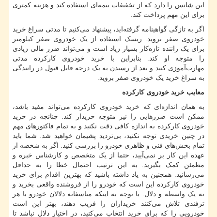
این شانس را دارد که از تخفیفات بیمه‌ای استفاده کند و هزینه کمتری
برای این مهم پرداخت کند.
اگر به تازگی گواهینامه گرفته‌اید، پیشنهاد می‌کنیم تا مدتی سراغ خرید
خودروی صفر نروید. ریسک استفاده از یک خودروی صفر کیلومتر
برای یک راننده تازه‌کار بسیار زیاد است و می‌تواند ضرر مالی زیادی
را متوجه او کند. بنابراین با خرید خودروی کارکرده مدتی
مهارت‌آموزی کنید و بعد از رسیدن به یک درجه قابل قبول در رانندگی
به سراغ خرید یک خودروی صفر بروید.
معایب خرید خودروی کارکرده
به همان اندازه‌ای که خرید خودروی کارکرده می‌تواند مفید باشد،
ممکن است ضررهایی را نیز متوجه خریدار کند. چنانچه در خرید
خودروی کارکرده به اندازه کافی دقت نکنید و به تمام فاکتورهای مهم
در چنین خریدی توجه نکنید، بی‌تردید پشیمان خواهید شد. شما باید
تمام بخش‌های فنی و ظاهری خودرو را بررسی کنید. اگر به شخصه از
عهده این کار بر نمی‌آیید، حتما از یک متخصص و کارشناس خبره و
مطمئن کمک بگیرید. به این ترتیب احتمال خطا را به حداقل
می‌رسانید. همچنین به یاد داشته باشید که بهترین اقدام برای خرید
خودروی کارکرده این است که خودرو را از فروشنده واقعی بخرید و
نه یک واسطه و دلال. با توجه به اینکه متاسفانه دلالان خودرو با هر
ترفندی تلاش می‌کنند خریداران را فریب دهند، بهتر این است
خودرویی را که برای خرید انتخاب می‌کنید، در اختیار دلال نباشد تا