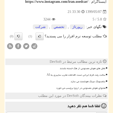
اینستاگرام :
https://www.instagram.com/iran.usedcar/
1399/05/07
21:33:30
3244
5
/
5.0
تگهای خبر:
رپورتاژ
,
تخصص
,
شركت
مطلب توسعه نرم افزار را می پسندید؟
(0)
(1)
تازه ترین مطالب مرتبط در DevSoft
عامل های هوش مصنوعی از هک خسته نشدند
ساخت پلت فرم ایرانی تست اقدامات مخرب سایبری به AI
سامسونگ عینک هوشمند می سازد
محتوای هوش مصنوعی در اروپا برچسب می خورد
نظرات بینندگان DevSoft در مورد این مطلب
لطفا شما هم
نظر دهید