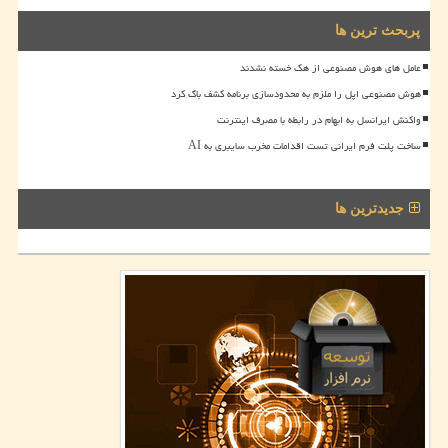
پربحث ترین ها
عامل های هوش مصنوعی از هک خسته نشدند
هوش مصنوعی اپل را ملزم به محدودسازی برنامه کشف باگ کرد
واکنش ایرانسل به ابهام در رابطه با مصرف اینترنت
ساخت پلت فرم ایرانی تست اقدامات مخرب سایبری به AI
جدیدترین ها