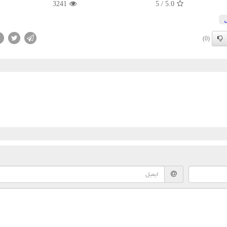
3241
5
/
5.0
ل
(0)