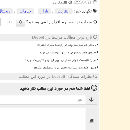
1399/04/21
22:05:38
تگهای خبر:
اینترنت
,
بازار
,
خدمات
,
دیجیتا
مطلب توسعه نرم افزار را می پسندید؟
(1)
تازه ترین مطالب مرتبط در DevSoft
واکنش ایرانسل به ابهام در رابطه با مصرف اینترنت
محتوای هوش مصنوعی در اروپا برچسب می خورد
موارد تازه هک هوش مصنوعی اوپن ای آی و آنتروپیک لو رفت
صدور حکم بازداشت بین المللی برای بنیانگذار تلگرام
نظرات بینندگان DevSoft در مورد این مطلب
لطفا شما هم
در مورد این مطلب
نظر دهید