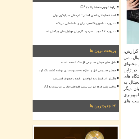
ارایه دومین نسخه بتا iOS۲۷
قصه تسلیحاتی شدن استارت اپ های سیلیکون ولی
اندروید تماسهای کلاهبرداران را شناسایی می کند
اندروید 17 موجب سردرد کاربران موبایل های پیکسل شد
پربحث ترین ها
کند. بر طبق این گزارش،
تال، می
عامل های هوش مصنوعی از هک خسته نشدند
 محتوای
هوش مصنوعی اپل را ملزم به محدودسازی برنامه کشف باگ کرد
 در ژاپن
ن از دستگاه های
واکنش ایرانسل به ابهام در رابطه با مصرف اینترنت
یتال به
ساخت پلت فرم ایرانی تست اقدامات مخرب سایبری به AI
ان دیگر
مپیوتری
پست های
جدیدترین ها