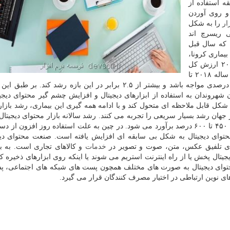
ه استفاده از
 و روی آوردن
ار
را به شکل
 ریسرچ اند
 که سال قبل
نی بیماری کرونا،
در سال ۲۰۲۰ با رشد قابل توجهی مواجه شود. سال ۲۰۱۷ ارزش کل
بازار محتوای دیجیتال ۱۱۵ میلیارد دلار بود، اما در دوره ۷ ساله ۲۰۱۸ تا
۲۰۲۵ پیشبینی می شود که این بازار با رشد سالانه ۱۳.۵ درصدی مواجه باشد و بیشتر از ۲.۵ برابر در این بازه رشد 
ن شهروندان به استفاده از ابزارهای دیجیتال و افزایش چشم گیر محتوای دیجی
ه شکل قابل ملاحظه ای متحول کند و با ادامه همه گیری این بیماری، رشد بازار
ر جهان رشد بسیار سریعی را تجربه می کنند. رشد سالانه بازار محتوای دیجیتال
و کره جنوبی به علت فراگیرتر شدن بازی های موبایل، بین ۴۵۰ تا ۶۰۰ درصد برآورد می شود. در چین به علت استفاده روز افزو
حتوای دیجیتال به شکل بی سابقه ای افزایش یافته است. صنعت محتوای دیج
برای تلفیق عکس، متن، صوت و تصویر در
خدمات
و کالاهای تجاری است. به بی
تال پخش یا از راه اینترنت استریم می شوند یا اینکه روی ابزارهای ذخیره کا
 محتوای دیجیتال به صورت های مختلف همچون پست های شبکه های اجتماعی، 
ای نوین ارتباطی در اختیار مصرف کنندگان قرار می گیرد.