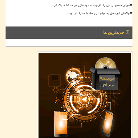
هوش مصنوعی اپل را ملزم به محدودسازی برنامه کشف باگ کرد
واکنش ایرانسل به ابهام در رابطه با مصرف اینترنت
جدیدترین ها