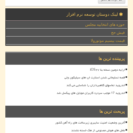
لینک دوستان توسعه نرم افزار
حوزه های انتخابیه مجلس
فیش حج
قیمت بیسیم موتورولا
پربیننده ترین ها
ارایه دومین نسخه بتا iOS۲۷
قصه تسلیحاتی شدن استارت اپ های سیلیکون ولی
اندروید تماسهای کلاهبرداران را شناسایی می کند
اندروید 17 موجب سردرد کاربران موبایل های پیکسل شد
پربحث ترین ها
آخرین وضعیت امنیت سایبری زیرساخت های راه آهن کشور
عامل های هوش مصنوعی از هک خسته نشدند