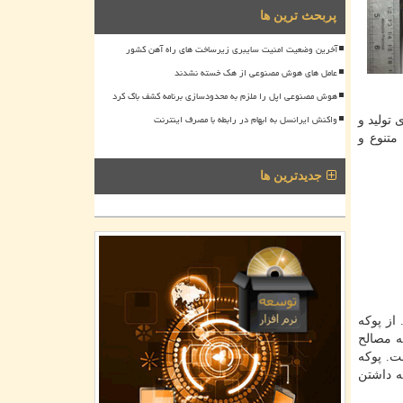
پربحث ترین ها
آخرین وضعیت امنیت سایبری زیرساخت های راه آهن کشور
عامل های هوش مصنوعی از هک خسته نشدند
هوش مصنوعی اپل را ملزم به محدودسازی برنامه کشف باگ کرد
واکنش ایرانسل به ابهام در رابطه با مصرف اینترنت
تولید و
متنوع و
جدیدترین ها
از پوکه
ه مصالح
ت. پوکه
 می‌ شود. با توجه به داشتن