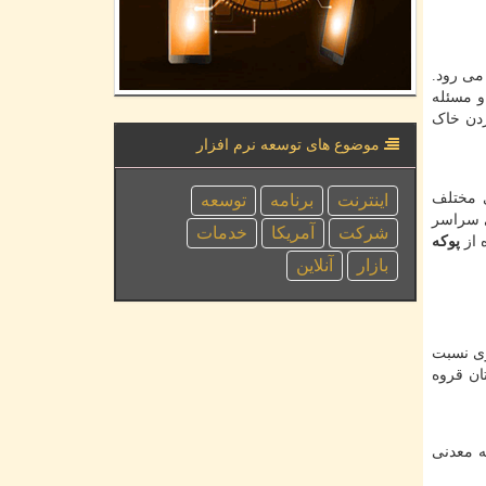
ی ‌رود.
و مسئله
ردن خاک
موضوع های توسعه نرم افزار
ی مختلف
اینترنت
برنامه
توسعه
ی سراسر
شركت
آمریكا
خدمات
 از
پوکه
بازار
آنلاین
ری نسبت
ان قروه
ه معدنی