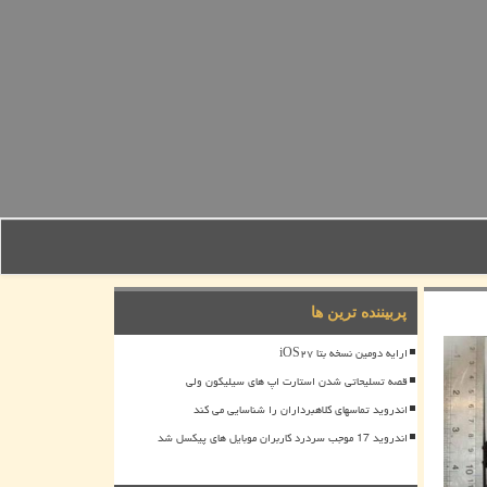
پربیننده ترین ها
ارایه دومین نسخه بتا iOS۲۷
قصه تسلیحاتی شدن استارت اپ های سیلیکون ولی
اندروید تماسهای کلاهبرداران را شناسایی می کند
اندروید 17 موجب سردرد کاربران موبایل های پیکسل شد