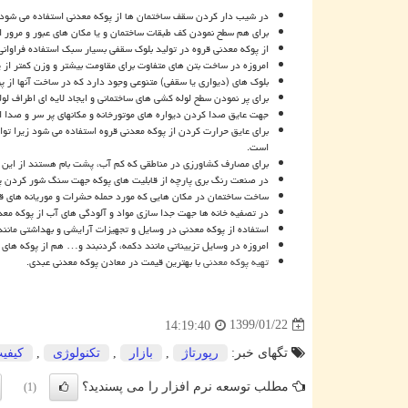
در شیب دار کردن سقف ساختمان ها از پوکه معدنی استفاده می ‌شود.
برای هم سطح نمودن کف طبقات ساختمان و یا مکان های عبور و مرور از
از پوکه معدنی قروه در تولید بلوک سقفی بسیار سبک استفاده فراوانی
امروزه در ساخت بتن های متفاوت برای مقاومت بیشتر و وزن کمتر از پ
بلوک های (دیواری یا سقفی) متنوعی وجود دارد که در ساخت آنها از پو
برای پر نمودن سطح لوله کشی ‌های ساختمانی و ایجاد لایه ای اطراف لول
جهت عایق صدا کردن دیواره های موتورخانه و مکانهای پر سر و صدا از
است.
برای مصارف کشاورزی در مناطقی که کم آب، پشت بام هستند از این مح
در صنعت رنگ بری پارچه از قابلیت های پوکه جهت سنگ شور کردن پا
ساخت ساختمان در مکان هایی که مورد حمله حشرات و موریانه های قرا
در تصفیه خانه ها جهت جدا سازی مواد و آلودگی های آب از پوکه مع
استفاده از پوکه معدنی در وسایل و تجهیزات آرایشی و بهداشتی مانند
امروزه در وسایل تزییناتی مانند دکمه، گردنبند و… هم از پوکه های
تهیه پوکه معدنی
با بهترین قیمت در معادن پوکه معدنی عبدی.
1399/01/22
14:19:40
تگهای خبر:
رپورتاژ
,
بازار
,
تكنولوژی
,
كیفی
مطلب توسعه نرم افزار را می پسندید؟
(1)