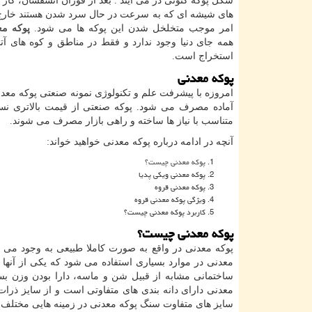
شکل پوکه کنونی در می آیند . بعد از فوران آتشفشان، گاز ا
های شیشه ‌ای که به سرعت در حال سرد شدن هستند خارج
امر موجب متخلخل شدن این پوکه ‌ها می‌ شود.
پوکه مع
همه جای دنیا وجود ندارد و فقط در مناطق و کوه های آ
استخراج است.
پوکه معدنی
امروزه با پیشرفت علم و تکنولوژی نمونه صنعتی پوکه معد
آماده مصرف می شود. پوکه صنعتی از قیمت بالاتری نس
متناسب با نیاز ها ساخته و راهی بازار مصرف می ‌شوند.
آنچه در ادامه درباره پوکه معدنی خواهید خواند:
پوکه معدنی چیست؟
پوکه معدنی ویکی پدیا
پوکه معدنی قروه
ویژگی پوکه معدنی قروه
کاربرد پوکه معدنی چیست؟
پوکه معدنی چیست؟
پوکه معدنی در واقع به صورت کاملا طبیعی به وجود می آ
معدنی در موارد بسیاری استفاده می ‌شود که یکی از آن
ساختمانی مشابه از قبیل شن و ماسه، دارا بودن وزن بسیا
سایز های متفاوت سنگ پوکه معدنی در زمینه هایی مختلف کا