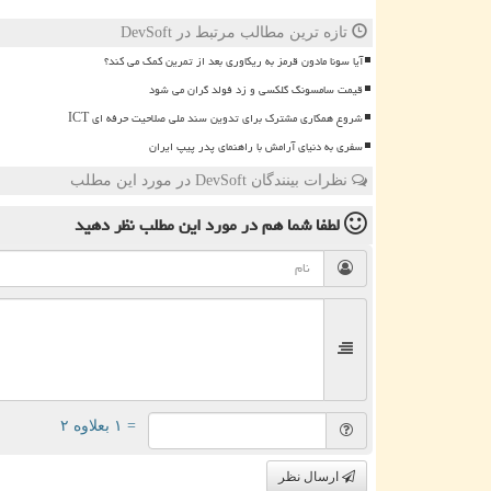
تازه ترین مطالب مرتبط در DevSoft
آیا سونا مادون قرمز به ریکاوری بعد از تمرین کمک می کند؟
قیمت سامسونگ گلکسی و زد فولد گران می شود
شروع همکاری مشترک برای تدوین سند ملی صلاحیت حرفه ای ICT
سفری به دنیای آرامش با راهنمای پدر پیپ ایران
نظرات بینندگان DevSoft در مورد این مطلب
لطفا شما هم
در مورد این مطلب
نظر دهید
= ۱ بعلاوه ۲
ارسال نظر