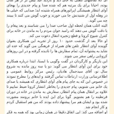
ای كه تماسهای تلفنی به جای دید و بازدید عید بیش تر از هر سال
بوده، احیانا برای یك مرتبه هم كه شده صدا و پیام جدیدی را بهجای
آوای انتظار همیشگی اپراتورهای همراه شنیده اید؛ صدایی كه خیلی ها
در وهله اول از شنیدنش جا می خورند و خوب گوش می كنند تا ببینند
چه می گوید.
البته اغلب همان لحظه اول صاحب صدا را می شناسند و بعد پیغام را
با دقت گوش می دهند كه رامبد جوان مردم را به ماندن در خانه برای
كنترل شیوع كرونا و قطع زنجیره انتقال دعوت می كند.
او حالا بعد از گذشت حدود ۱۰ روز از تجربه این همكاری بعنوان
گوینده آوای انتظار تلفن های همراه از فرهنگی می گوید كه عده ای
شاید به پشتوانه آن، تمام سفارش ها را نادیده گرفته و در این روزهای
كرونایی راهی سفر می شوند.
این بازیگر و كارگردان در گفت وگویی با ایسنا، ابتدا درباره همكاری
خود برای این آوای انتظار می گوید: دو یا سه روز مانده به شروع
سال نو، آقای سیدجمال هادیان، رئیس مركز روابط عمومی و
اطلاعرسانی
وزارت ارتباطات
تماس گرفتند و ایدهای را مطرح نمودند
در خصوص این كه به جای پیام های آوای انتظاری كه همیشه با صدای
یك خانم می شنویم، پیام جدیدی را بخاطر انتشار كرونا ضبط نماییم تا
علاوه بر انتقال همان پیام انتظار، سفارش به ماندن در خانه در دوران
قرنطینه را هم بشنویم. گویا برای این ایده با خانم برومند مشورت
شده بود و ایشان هم مرا پیشنهاد داده بودند كه من هم استقبال كردم
و كار انجام شد.
او اضافه می كند: این اتفاق دقیقا در همان زمانی بود كه همه به فكر