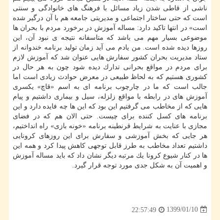
ناشی از قاطی شدن زیاد مسائل با فرهنگ های خانوادگی و سنتی
است كه حتی ساختار اجتماعی و مدیریتی جامعه هم با آن درگیر شده
است» در انتها تاكید دارد: مساله آموزش در برخورد مردم با بحران ها
موضوعی بسیار مهم می باشد كه متاسفانه نتیجه ی نبود آن، این
روزها دیده شده است. من یادم می آید زمان تولید برنامه خندوانه از
ستاد مدیریت بحران كشور سفارش هایی عنوان شد كه آموزش لازم
برای مردم در مواقع بحرانی تدارك دیده شود چون به هر حال در
كشوری هستیم كه به لحاظ طبیعی در معرض حوادث زیادی است اما
جالب است كه ما در چارچوب برنامه ای به اسم «قاچ» یكسری
آموزش های در رابطه با مواقع زلزله، سیل و بیماری داشتیم و پیام
هایی كه از مخاطب می گرفتیم این بود كه این ها چه فایده دارد و این
برنامه های كسل كننده برای چیست. حتی الان هم كه در فضای
مجازی با عنایت به شرایط قرنطینه برنامه «خونه بازی» راه انداختیم،
هر جایی كه بخش آموزشی و سفارش برای این روزهای كرونایی
داشتیم تعداد مخاطب به طرز قابل توجهی كاهش پیدا كرد و همه این
ها در كنار شیوع كرونا یك مرتبه دیگر نشان داد كه باید مساله آموزش
و اهمیت آن به شكل جدی مورد توجه قرار گیرد.
1399/01/10
22:57:49