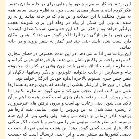
این بودیم چه كار نماییم و چطور پیام هایی برای در خانه ماندن بدهیم.
فكر كردم ایده ی بسیار مفیدی است، چون به نظرم رسید اساسا همه
به طرق مختلف با این جملات و این پیام كه در خانه بمانید رو به رو
شده اند ولی این شكل از پیام در وهله اول برای شنونده تعجب
برانگیز خواهد بود و فكر می كند این چه پیامی است؟ صدای كیست؟
پس چون برایش تازگی دارد آنرا تا آخر گوش می دهد كه همین امكان
دارد سبب شده باشد حتی چند نفر كمتر به سفر بروند و در خانه
بمانند.
این
برنامه
ساز ادامه می دهد: در این مدت بخصوص در فضای مجازی
كه مردم راحت تر واكنش نشان می دهند، بازخوردهای خوبی گرفتم و
به نظرم توانست اتفاق مثبتی باشد چون وقتی در كنار یك مجموعه
پیام و سفارش از جانب خانواده، تلویزیون و دیگر رسانهها، ناگهان از
تلفن چنین چیزی بشنویم بالاخره اندازه خودش اثرگذار خواهد بود.
جوان در عین حال از رفتار بخشی از جامعه كه بدون توجه به هشدارها
عمل می كنند، اظهار تعجب می كند و می گوید: به نظرم تكلیف ما
بسیار روشن است و دقیقا همان چیزی است كه در همه دنیا هم بر آن
تاكید می شود، یعنی رعایت بهداشت و بیرون نرفتن های غیرضروری
تا زنجیره مبتلا شدن به این ویروس را قیچی نماییم. بقیه كارها هم
برعهده كادر درمانی و دولت می باشد. ولی وقتی پس از این همه
توصیه، خبر سفر هشت میلیون نفر را می شنویم با خودت فكر میكنی
انگار قرار نیست كسی گوش دهد! این هشت میلیون نفر، از جمعیت
بعضی كشورها هم بیشتر است و این خیلی ترسناك است كه جمعیت