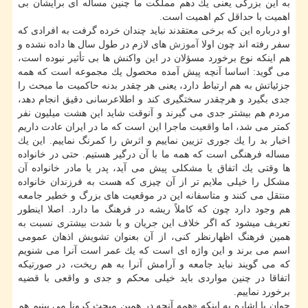
به این بزرگی یعنی یك دهم مملكت ما چنین مساله ای برایشان بی
اهمیت با حداقل كم اهمیت است.
او درباره این كه برخی معتقدند نباید چندان خرده گرفت به افرادی كه
سفر رفته اند چون اولا
آموزش
های لازم در طول سال ها داده نشده و
هم اینكه نوع برخورد مسؤلان در این واكنش ها بی تأثیر نبوده است،
می گوید: اساسا آنچه پیش آمده محصول یك مجموعه است كه همه
جزئیاتش به هم ارتباط دارد، یعنی هر چقدر بدنه حاكمیت ما مبحث را
جدی بگیرد و هرچقدر سختگیری كند و اطلاعرسانی دقیق انجام دهد،
مردم هم بیشتر جدی می گیرند و آنوقت شاید این هشت میلیون نفر
كمتر می شد، اما واقعیت ماجرا این است كه ما در ایران عادت داریم
اخبار بد را یك جوری تزیین نماییم و اثرش را كمرنگ نماییم. این یك
مساله فرهنگی است كه همه ما با آن درگیر هستیم. حتی در خانواده
ها وقتی یك اتفاق یا مشكلی پیش می آید، پدر یا مادر خانواده آن
مشكل را خیلی ملایم تر از آن چیزی كه هست به فرزندان خانواده
منتقل می كنند و متاسفانه این در موقعیت های بزرگ و خطیر جامعه
هم وجود دارد چون كه كاملاً ریشه در فرهنگ ما دارد. اصلا اینطور
تعریف میشود كه اگر خلاف این جریان و با شدت بیشتری نسبت به
همین فرهنگ اظهارنظر كنی، از آن بعنوان تشویش اذهان عمومی
اسم می برند و این واژه ای است كه یك عمر است آنرا می شنویم
كه می گویند نباید جامعه و آرامش آنرا به هم ریخت، در صورتیكه
اتفاقا در چنین مواردی باید خیلی محكم و جدی و واقعی با قضیه
برخورد نماییم.
جوان با اشاره به اینكه «همه آنچه در همین مبحث كرونا می بینیم هم