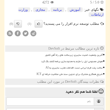
4272
5
/
5.0
تگهای خبر:
آموزش
,
برنامه
,
مجازی
,
وزارت
ارتباطات
مطلب توسعه نرم افزار را می پسندید؟
(0)
(1)
تازه ترین مطالب مرتبط در DevSoft
آخرین وضعیت امنیت سایبری زیرساخت های راه آهن کشور
هوش مصنوعی اپل را ملزم به محدودسازی برنامه کشف باگ کرد
ساخت پلت فرم ایرانی تست اقدامات مخرب سایبری به AI
شروع همکاری مشترک برای تدوین سند ملی صلاحیت حرفه ای ICT
نظرات بینندگان DevSoft در مورد این مطلب
لطفا شما هم
نظر دهید