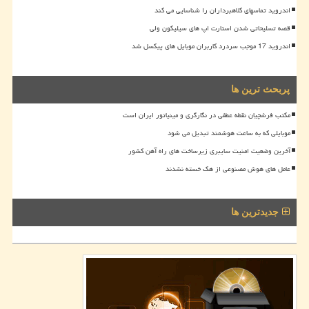
اندروید تماسهای کلاهبرداران را شناسایی می کند
قصه تسلیحاتی شدن استارت اپ های سیلیکون ولی
اندروید 17 موجب سردرد کاربران موبایل های پیکسل شد
پربحث ترین ها
مکتب فرشچیان نقطه عطفی در نگارگری و مینیاتور ایران است
موبایلی که به ساعت هوشمند تبدیل می شود
آخرین وضعیت امنیت سایبری زیرساخت های راه آهن کشور
عامل های هوش مصنوعی از هک خسته نشدند
جدیدترین ها