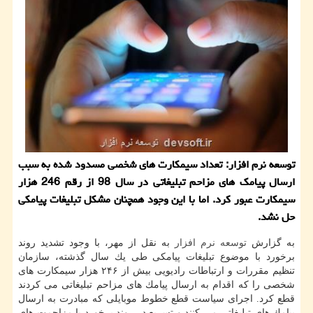
توسعه نرم افزار: تعداد سیمكارت های شخصی مسدود شده به سبب
ارسال پیامك های مزاحم تبلیغاتی در سال 98 از رقم 246 هزار
سیمكارت عبور كرد. اما با این وجود همچنان مشكل تبلیغات پیامكی
حل نشد.
به گزارش
توسعه
نرم افزار
به نقل از مهر، با وجود تشدید روند
برخورد با موضوع تبلیغات پیامكی طی یك سال گذشته، سازمان
تنظیم مقررات و ارتباطات رادیویی بیش از ۲۴۶ هزار سیمكارت های
شخصی را كه اقدام به ارسال پیامك های مزاحم تبلیغاتی می كردند
قطع كرد. اجرای سیاست قطع خطوط موبایلی كه مبادرت به ارسال
پیامك های تبلیغاتی می كنند و تسریع در روند برخورد با مزاحمت های