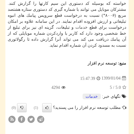
خواسته كه بوسیله كد دستوری این سیم كارتها را گزارش كنند.
مشتركان موبایل می توانند با شماره گیری كد دستوری ستاره هشتصد
مربع (#۸۰۰*) نسبت به درخواست قطع سرویس پیامك های انبوه
تبلیغاتی و ارزش افزوده اقدام نمایند. در این سامانه علاوه بر امكان
درخواست برای قطع
خدمات
و تبلیغات، گزینه ای نیز برای تبلیغ از
خط شخصی وجود دارد كه كاربر با واردكردن شماره موبایلی كه از
آن پیامك دریافت می كند می تواند آنرا گزارش داده تا رگولاتوری
نسبت به مسدود كردن آن شماره اقدام نماید.
منبع:
توسعه نرم افزار
1399/01/04
15:47:39
4294
5
/
5.0
تگهای خبر:
خدمات
مطلب توسعه نرم افزار را می پسندید؟
(0)
(1)