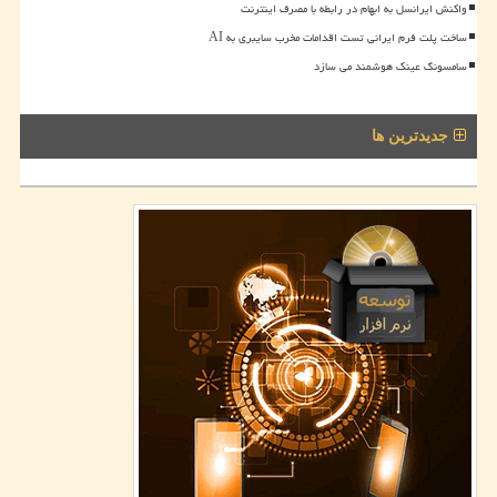
واکنش ایرانسل به ابهام در رابطه با مصرف اینترنت
ساخت پلت فرم ایرانی تست اقدامات مخرب سایبری به AI
سامسونگ عینک هوشمند می سازد
جدیدترین ها