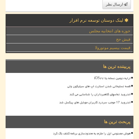
ارسال نظر
لینک دوستان توسعه نرم افزار
حوزه های انتخابیه مجلس
فیش حج
قیمت بیسیم موتورولا
پربیننده ترین ها
ارایه دومین نسخه بتا iOS۲۷
قصه تسلیحاتی شدن استارت اپ های سیلیکون ولی
اندروید تماسهای کلاهبرداران را شناسایی می کند
اندروید 17 موجب سردرد کاربران موبایل های پیکسل شد
پربحث ترین ها
هوش مصنوعی اپل را ملزم به محدودسازی برنامه کشف باگ کرد