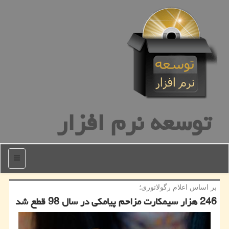
توسعه نرم افزار
منو
بر اساس اعلام رگولاتوری؛
246 هزار سیمكارت مزاحم پیامكی در سال 98 قطع شد