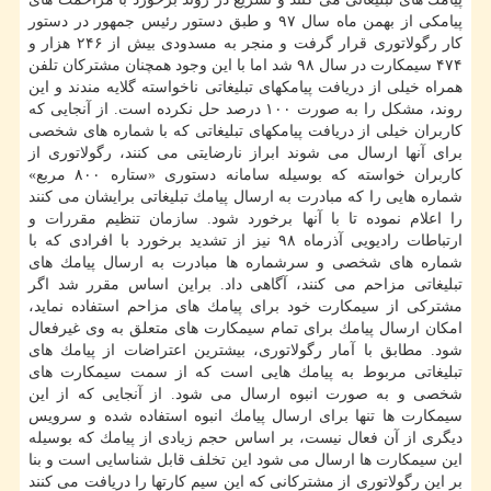
پیامكی از بهمن ماه سال ۹۷ و طبق دستور رئیس جمهور در دستور
كار رگولاتوری قرار گرفت و منجر به مسدودی بیش از ۲۴۶ هزار و
۴۷۴ سیمكارت در سال ۹۸ شد اما با این وجود همچنان مشتركان تلفن
همراه خیلی از دریافت پیامكهای تبلیغاتی ناخواسته گلایه مندند و این
روند، مشكل را به صورت ۱۰۰ درصد حل نكرده است. از آنجایی كه
كاربران خیلی از دریافت پیامكهای تبلیغاتی كه با شماره های شخصی
برای آنها ارسال می شوند ابراز نارضایتی می كنند، رگولاتوری از
كاربران خواسته كه بوسیله سامانه دستوری «ستاره ۸۰۰ مربع»
شماره هایی را كه مبادرت به ارسال پیامك تبلیغاتی برایشان می كنند
را اعلام نموده تا با آنها برخورد شود. سازمان تنظیم مقررات و
ارتباطات رادیویی آذرماه ۹۸ نیز از تشدید برخورد با افرادی كه با
شماره های شخصی و سرشماره‎ ها مبادرت به ارسال پیامك های
تبلیغاتی مزاحم می كنند، آگاهی داد. براین اساس مقرر شد اگر
مشتركی از سیمكارت خود برای پیامك های مزاحم استفاده نماید،
امكان ارسال پیامك برای تمام سیمكارت های متعلق به وی غیرفعال
شود. مطابق با آمار رگولاتوری، بیشترین اعتراضات از پیامك های
تبلیغاتی مربوط به پیامك هایی است كه از سمت سیمكارت های
شخصی و به صورت انبوه ارسال می شود. از آنجایی كه از این
سیمكارت ها تنها برای ارسال پیامك انبوه استفاده شده و سرویس
دیگری از آن فعال نیست، بر اساس حجم زیادی از پیامك كه بوسیله
این سیمكارت ها ارسال می شود این تخلف قابل شناسایی است و بنا
بر این رگولاتوری از مشتركانی كه این سیم كارتها را دریافت می كنند