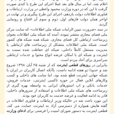
اعلام شد، اما در سال های بعد عملا اجرای این طرح با كندی صورت
گرفت تا این كه در دوره وزارت محمود واعظی در
وزارت ارتباطات
و
فناوری اطلاعات دولت یازدهم، اجرای این طرح پیگیری و در نهایت در
اواخر همان دولت فازهای اول، دوم و سوم آن افتتاح و رونمایی
گردید.
در سند «ضرورت تبیین الزامات شبكه ملی اطلاعات» كه سایت مركز
ملی فضای مجازی منتشر نموده، آمده كه شبكه ملی اطلاعات بعنوان
زیرساخت ارتباطی كل فضای مجازی، شبكه همه شبكه های كشور
است. شبكه ملی اطلاعات متشكل از زیرساخت های ارتباطی با
مدیریت مستقل كاملاً داخلی، شبكه ای حفاظت شده نسبت به
اینترنت و شبكه ای با امكان عرضه انواع محتوا و
خدمات
ارتباطی
سراسری برای آحاد مردم است.
بنابراین در
روزهای قطعی اینترنت
كه از شنبه ۲۵ آبان ۱۳۹۸ شروع
شد و حدودا دو هفته ادامه داشت، باآنكه اتصال كاربران در ایران با
شبكه جهانی اینترنت قطع شده بود، اما سایت های داخلی و كسب
وكارهای آنلاین فعال در حوزه تاكسی اینترنتی، خدمات فروش،
خدمات بانكی و اپ استورهای ایرانی به واسطه بهره گیری از
زیرساخت های شبكه ملی اطلاعات و استفاده از سرورهای داخلی،
قادر به ادامه فعالیت و عرضه خدمت به كاربران خود بودند.
این مورد باعث شد در حالیكه وزیر ارتباطات و فناوری اطلاعات در
گفته هایش همواره از دسترسی آزاد به اینترنت حمایت می كند،
قطعی اینترنت به دستور شورای امنیت را فرصتی برای
ادعای وزارت