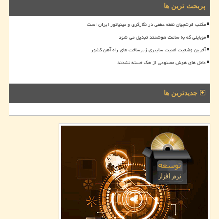
پربحث ترین ها
مکتب فرشچیان نقطه عطفی در نگارگری و مینیاتور ایران است
موبایلی که به ساعت هوشمند تبدیل می شود
آخرین وضعیت امنیت سایبری زیرساخت های راه آهن کشور
عامل های هوش مصنوعی از هک خسته نشدند
جدیدترین ها