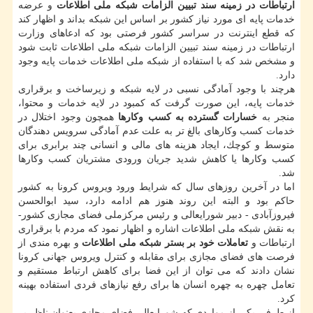
ارتباطات در زمینه سند تبیین الزامات شبكه ملی اطلاعات
و عرضه
خدمات پایه ای مورد نیاز كشور بر اساس این شبكه بداند و اظهار كند
كه قطع اینترنت در سراسر كشور فرصتی بود كه ادعاهای وزارت
ارتباطات در زمینه سند تبیین الزامات شبكه ملی اطلاعات ثابت شود
و مشخص شد كه با استفاده از شبكه ملی اطلاعات خدمات پایه وجود
دارد.
هرچند با وجود آمادگی نسبی در لایه شبكه و زیرساخت و برقراری
خدمات پایه، این صورت گرفت كه كمبود در لایه خدمات و محتوا،
منجر به
خسارات گسترده به كسب وكارها
همچون وجود اختلال در
خدمات كسب وكارهای بالغ تر به علت عدم آمادگی سرویس دهندگان
متوسط و كوچك، ایجاد هزینه های مالی و انسانی چند برابری برای
كسب وكارها یا كاهش شدید جریان ورودی مشتریان كسب وكارها
شد.
اما در آخرین روزهای سال كه شرایط ورود ویروس كرونا به كشور
حاكم بود و البته این روند هنوز هم ادامه دارد، سید ابوالحسن
فیروزآبادی - دبیر شورایعالی و رئیس مركزملی فضای مجازی كشور-
به نقش شبكه ملی اطلاعات اشاره و اظهار نمود كه مردم با برقراری
ارتباطات و
تعاملات خود بر بستر شبكه ملی اطلاعات
و بهره مندی از
فرصت های فضای مجازی برای مقابله و كنترل ویروس جهانی كرونا
نشان دادند كه می توان از این فضا برای كاهش ارتباط مستقیم و
تعامل چهره به چهره انسان ها برای رفع نیازهای فردی استفاده بهینه
كرد.
از طرفی یكی از مواردی كه شورایعالی فضای مجازی بعنوان ناظر بر