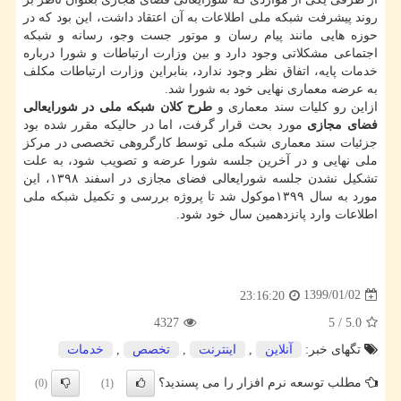
روند پیشرفت شبكه ملی اطلاعات به آن اعتقاد داشت، این بود كه در
حوزه هایی مانند پیام رسان و موتور جست وجو، رسانه و شبكه
اجتماعی مشكلاتی وجود دارد و بین وزارت ارتباطات و شورا درباره
خدمات پایه، اتفاق نظر وجود ندارد، بنابراین وزارت ارتباطات مكلف
به عرضه معماری نهایی خود به شورا شد.
ازاین رو كلیات سند معماری و
طرح كلان شبكه ملی در شورایعالی
فضای مجازی
مورد بحث قرار گرفت، اما در حالیكه مقرر شده بود
جزئیات سند معماری شبكه ملی توسط كارگروهی تخصصی در مركز
ملی نهایی و در آخرین جلسه شورا عرضه و تصویب شود، به علت
تشكیل نشدن جلسه شورایعالی فضای مجازی در اسفند ۱۳۹۸، این
مورد به سال ۱۳۹۹موكول شد تا پروژه بررسی و تكمیل شبكه ملی
اطلاعات وارد پانزدهمین سال خود شود.
1399/01/02
23:16:20
4327
5
/
5.0
تگهای خبر:
آنلاین
,
اینترنت
,
تخصص
,
خدمات
مطلب توسعه نرم افزار را می پسندید؟
(0)
(1)