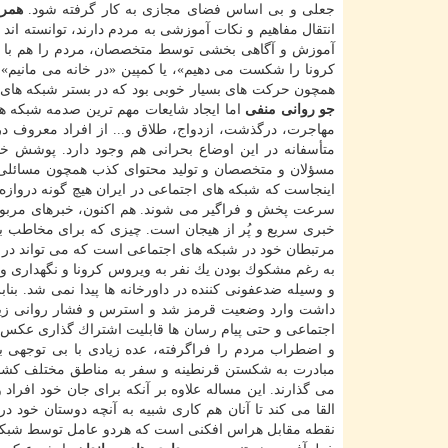
جعلی و بی اساس فضای مجازی به كار گرفته شود.
همرا
انتقال مفاهیم و نكات آموزشی به مردم دارند، توانسته ان
آموزش و آگاهی بخشی توسط متخصصان، مردم را هم با مسؤ
كرونا را شكست می دهیم»، یا كمپین «در خانه می مانیم» و ی
همچون حركت های بسیار خوبی بود كه در بستر شبكه های 
جو روانی منفی
اما ایجاد شایعات مهم ترین صدمه شبكه ه
مهاجرت، درگذشت، ازدواج، طلاق و... از افراد معروف د
متأسفانه در این اوضاع بحرانی هم وجود دارد. پوشش خب
مسؤلان و متخصصان و تولید محتوای كذب همچون مسائلی
اینجاست كه شبكه های اجتماعی در ایران هیچ گونه دروازه 
سرعت پخش و فراگیر می شوند. هم اكنون، خبرهای مربوط
خبری سریع و پُر از هیجان است. چیزی كه برای مخاطب بس
مرتبطان خود در شبكه های اجتماعی است كه می تواند در
به رغم مشكوك بودن یك نفر به ویروس كرونا و نگهداری وی
و وسیله ضدعفونی كننده در داورخانه ها پیدا نمی شد. ب
داشت وارد وضعیت قرمز شد و استرس و فشار روانی زیادی
اجتماعی و حتی پیام رسان ها قابلیت اشتراك گذاری عكس، فی
و اضطراب مردم را فراگرفته، عده زیادی با بی توجه
مبادرت به شكستن قرنطینه و سفر به مناطق مختلف كشور 
می گذارند. این مساله علاوه بر آنكه برای جان خود افراد
القا می كند تا آنان هم كاری شبیه به آنچه دوستان خود در 
نقطه مقابل هراس افكنی است كه هردو عامل توسط شبكه ه