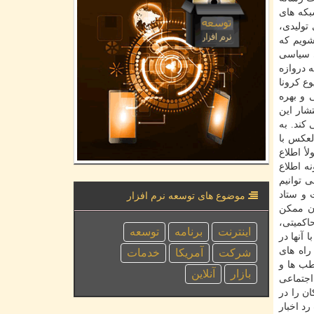
بكه های
تولیدی،
شویم كه
ی سیاسی
 دروازه
ع كرونا
 و بهره
شار این
كند. به
لعكس با
أ اطلاع
ه اطلاع
 توانیم
 و ستاد
موضوع های توسعه نرم افزار
ان ممكن
اكمیتی،
اینترنت
برنامه
توسعه
آنها در
راه های
شركت
آمریكا
خدمات
طب ها و
بازار
آنلاین
اجتماعی
ن را در
د اخبار