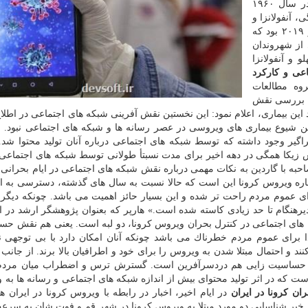
كرونا نوعی از ویروس می باشد كه برای نخستین بار در سال ۱۹۶۰
 آنفولانزا و
از كارانداختن دستگاه تنفسی می شود. اولین بار دسامبر ۲۰۱۹ بود كه
 از شهروندان
 و آنفولانزا
عی و كاركرد
وه مطالعات
ا بررسی نقش
این بیماری، اعلام نمود: این نخستین نقش آفرینی شبكه های اجتماعی در اطلا
سال گذشته به صورت فراگیر وجود داشته كه توسط شبكه های اجتماعی درباره آنان تولید محتوا 
روس زیكا همگی در دهه اخیر برای مدت نسبتأ طولانی توسط شبكه های اجتماعی
احبه با گاردین به نكات مهمی درباره نقش شبكه های اجتماعی در ایام بحرانی 
درباره ویروس كرونا این است كه حالا نسبت به سال های گذشته، دسترسی به ای
ای عموم مردم راحت تر شده و این بسیار حائز اهمیت می باشد. چونكه دیگر
دیرهنگام تا حد زیادی كاسته شده است.» هارپر كه بعنوان پژوهشگر ارشد در ا
ای اجتماعی در كنترل بحران ویروس كرونا، دو لبه است. یعنی هم نقش حس
برای عموم مردم خطرناك می باشد چونكه آنان امكان دارد با بی توجهی 
و احتمال مبتلا شدن به ویروس را برای خود و اطرافیان بالا برند. از جانب د
د، حساسیت زایی هم دردسرآفرین است. گسترش ترس و اضطراب میان مردم،
 در اثر تولید محتوای بیش از اندازه شبكه های اجتماعی و رسانه ها به 
ن كرونا در ایران
در ایام اخیر، اخبار در رابطه با ویروس كرونا در ایران 
ر خبر شناسایی دو مورد مبتلا به ویروس كرونا در شهر قم و فوت شان به سرع