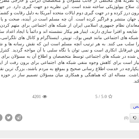
نا نظریه های مختلفی از جانب مسؤلان و متخصصان ایرانی و خارجی مطرح
یك سلاح بیولوژیكی ساخته شده است. این نظریه دو جهت گیری دارد. در ج
ون درز كرده و در جهت گیری دوم ایالات متحده آمریكا به دلیل رقابت و كش
 جهان منتشر و فراگیر كرده است. آن چه مسلم است در آینده، صحت و یا 
معاندان نظام جمهوری اسلامی ایران از شبكه های اجتماعی برای متهم كردن
یعه و افترا سازی دارند، اینبار هم بیكار ننشسته اند و دائماً با ایجاد اعداد س
 شبكه های اجتماعی مانند فیس بوك، توییتر، اینستاگرام و كانال های تلگرامی،
 را سلب می كنند. به هر ترتیب آنچه مسلم است این كه نقش رسانه ها و ش
 غیرقابل انكاری است و نمی توان با نگاه سلبی با آن مواجه گردید. كنترل
ده در شبكه های اجتماعی توسط متخصصان و اطلاع آن به مسؤلان برای مق
نیاز است برای كاهش وجوه منفی شبكه های اجتماعی برای برون رفت از ای
كپارچه در خدمت اطلاع رسانی صحیح و بموقع به مردم باشند، بزرگ ترین نق
داشت. مساله ای كه هماهنگی و همكاری میان مسؤلان تصمیم ساز در حوزه 
د.
4201
5
/
5.0
ص
(0)