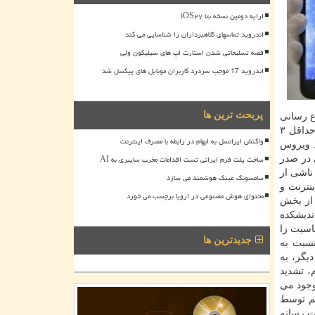
ارایه دومین نسخه بتا iOS۲۷
اندروید تماسهای کلاهبرداران را شناسایی می کند
قصه تسلیحاتی شدن استارت اپ های سیلیکون ولی
اندروید 17 موجب سردرد کاربران موبایل های پیکسل شد
پربحث ترین ها
ع رسانی
جهانی درباره ویروس كرونا بود. البته ویروس كرونا نخستین شیوع بیماری های ویروسی در عصر رسانه ها و شبكه های اجتماعی نبود. حداقل ۳
واکنش ایرانسل به ابهام در رابطه با مصرف اینترنت
شد. ویروس
ساخت پلت فرم ایرانی تست اقدامات مخرب سایبری به AI
 در صدر
ناشی از
سامسونگ عینک هوشمند می سازد
نترنت و
محتوای هوش مصنوعی در اروپا برچسب می خورد
 از بخش
ندیشكده
اسیت زا
جدیدترین ها
نسبت به
یگر، به
 تشدید
وجود می
هم توسط
ت رسانه