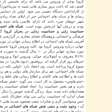
كشف شد كه باعث بروز بیماری هایی شبیه به سرماخوردگی،
رسانه ها و
شبكه
های اجتماعی خبر از ابتلای تعداد زیادی
شهر «ووهان چین» دادند كه دارای علایمی مانند سینه پهلو
بودند و درمان آنها اثربخش نبوده است.
شبكه های اجتما
حساسیت زایی و حساسیت زدایی در بحران كرونا
گر
فرهنگی و اجتماعی پژوهشگاه فضای مجازی در گزارشی ب
آفرینی شبكه های اجتماعی در اطلاع رسانی جهانی در مورد 
مورد بیماری جهانی دیگر در ۱۰ 
H۱N۱ معروف به آنفولانزای خوكی، ویروس ابولا و وی
خبرهای روز قرار گرفته اند. پروفسور «دیوید هارپر» در مص
شیوع كرونا پرداخته است. وی اعتقاد دارد: «اولین نكته 
شبكه های اجتماعی، هم برای سازمان های دولتی و هم بر
نامه ها و اطلاعیه های كاغذی و اطلاع رسانی های غلط و 
«چتم هاوس» مشغول به كار است، می گوید: «نقش شبكه ه
دارند و هم نقش حساسیت زدا. ایجاد فضای حساسیت زدا 
هشدارهای داده شده، سبك زندگی گذشته خویش را دنبال كنند 
همان اندازه كه حساسیت زدایی می تواند خطرناك باش
حس وسواسی گری و تفكرات منفی همچون صدمه هایی است كه
آید.»
وجوه مثبت و منفی نقش شبكه های اجتماعی در بحرا
رسانه ها و شبكه های اجتماعی منتشر گردید. پس از انتشا