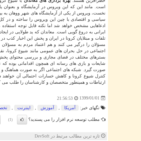
خطرآفرین هستند.
بهره برداری های معاندان
با شیوع كرو
است. مانند این كه این ویروس در آزمایشگاه و بعنوان 
نخست، ویروس از یكی از آزمایشگاه های شهر ووهان به بیر
سیاسی و اقتصادی با چین این ویروس را ساخته و در كل
ادعاهایی مشخص خواهد شد اما نكته قابل توجه استفاده 
ایرانی به دروغ گویی است. معاندان كه ید طولایی در ایجاد شا
تلفات و مبتلایان كرونا در ایران و پخش این اخبار كذب در
مسؤلان را درگیر می كنند و هم اعتماد مردم به مسؤلان
اجتماعی در حل بحران های عمومی مانند شیوع كرونا، نقش
بسترهای مختلف در فضای مجازی و بررسی محتوای پخش ش
شایعات و بازی های رسانه ای همچون اقداماتی بوده كه 
صورت گیرد. شبكه های اجتماعی اگر به صورت هماهنگ و ی
كنترل شیوع كرونا و كاهش خسارات احتمالی آن خواهند 
ارتباطات و همینطور متخصصان و كارشناسان را طلب می كن
1399/01/01
21:56:53
تگهای خبر:
آمریكا
,
آموزش
,
اینترنت
,
تخص
مطلب توسعه نرم افزار را می پسندید؟
(1)
تازه ترین مطالب مرتبط در DevSoft