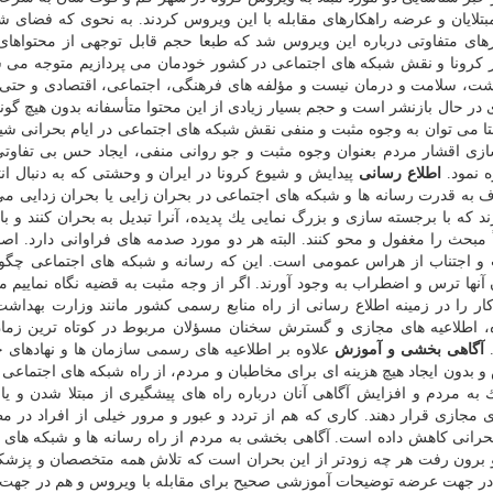
مبتلایان و عرضه راهكارهای مقابله با این ویروس كردند. به نحوی كه فضای ش
ظرهای متفاوتی درباره این ویروس شد كه طبعا حجم قابل توجهی از محتواهای 
ار كرونا و نقش شبكه های اجتماعی در كشور خودمان می پردازیم متوجه می 
اشت، سلامت و درمان نیست و مؤلفه های فرهنگی، اجتماعی، اقتصادی و حت
در حال بازنشر است و حجم بسیار زیادی از این محتوا متأسفانه بدون هیچ گونه
ستا می توان به وجوه مثبت و منفی نقش شبكه های اجتماعی در ایام بحرانی شیو
زی اقشار مردم بعنوان وجوه مثبت و جو روانی منفی، ایجاد حس بی تفاوتی
ه نمود.
اطلاع رسانی
پیدایش و شیوع كرونا در ایران و وحشتی كه به دنبال انت
ف به قدرت رسانه ها و شبكه های اجتماعی در بحران زایی یا بحران زدایی می 
 كه با برجسته سازی و بزرگ نمایی یك پدیده، آنرا تبدیل به بحران كنند و با
 مبحث را مغفول و محو كنند. البته هر دو مورد صدمه های فراوانی دارد. اصول
 و اجتناب از هراس عمومی است. این كه رسانه و شبكه های اجتماعی چگون
 آنها ترس و اضطراب به وجود آورند. اگر از وجه مثبت به قضیه نگاه نماییم می
ار را در زمینه اطلاع رسانی از راه منابع رسمی كشور مانند وزارت بهداشت
نبوه، اطلاعیه های مجازی و گسترش سخنان مسؤلان مربوط در كوتاه ترین زم
.
آگاهی بخشی و آموزش
علاوه بر اطلاعیه های رسمی سازمان ها و نهادهای ح
دون ایجاد هیچ هزینه ای برای مخاطبان و مردم، از راه شبكه های اجتماعی با 
ه مردم و افزایش آگاهی آنان درباره راه های پیشگیری از مبتلا شدن و یا 
ی مجازی قرار دهند. كاری كه هم از تردد و عبور و مرور خیلی از افراد در م
بحرانی كاهش داده است. آگاهی بخشی به مردم از راه رسانه ها و شبكه های 
 و برون رفت هر چه زودتر از این بحران است كه تلاش همه متخصصان و پزشكا
در جهت عرضه توضیحات آموزشی صحیح برای مقابله با ویروس و هم در جهت ر