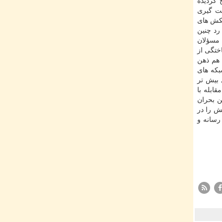
 گردیده
هت گیری
مكش های
رد چنین
 مسؤلان
اختگی از
 هم ذهن
بكه های
 بیش تر
ابله با
ن بحران
ش را در
رسانه و