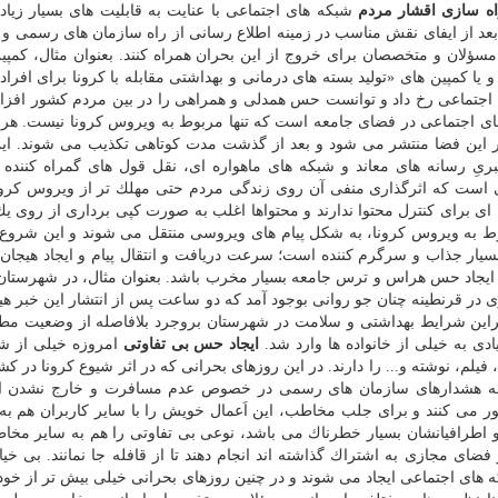
ه سازی اقشار مردم
شبكه های اجتماعی با عنایت به قابلیت های بسیار زیاد
د بعد از ایفای نقش مناسب در زمینه اطلاع رسانی از راه سازمان های رسمی و 
لان و متخصصان برای خروج از این بحران همراه كنند. بعنوان مثال، كمپین
ا كمپین های «تولید بسته های درمانی و بهداشتی مقابله با كرونا برای افراد 
اجتماعی رخ داد و توانست حس همدلی و همراهی را در بین مردم كشور افزا
ای اجتماعی در فضای جامعه است كه تنها مربوط به ویروس كرونا نیست. هر 
ر این فضا منتشر می شود و بعد از گذشت مدت كوتاهی تكذیب می شوند. ای
ریِ رسانه های معاند و شبكه های ماهواره ای، نقل قول های گمراه كننده 
 است كه اثرگذاری منفی آن روی زندگی مردم حتی مهلك تر از ویروس كرو
ای برای كنترل محتوا ندارند و محتواها اغلب به صورت كپی برداری از روی یك 
 به ویروس كرونا، به شكل پیام های ویروسی منتقل می شوند و این شروع
یار جذاب و سرگرم كننده است؛ سرعت دریافت و انتقال پیام و ایجاد هیجان 
 ایجاد حس هراس و ترس جامعه بسیار مخرب باشد. بعنوان مثال، در شهرستان
 در قرنطینه چنان جو روانی بوجود آمد كه دو ساعت پس از انتشار این خبر ه
نابراین شرایط بهداشتی و سلامت در شهرستان بروجرد بلافاصله از وضعیت مط
 به خیلی از خانواده ها وارد شد.
ایجاد حس بی تفاوتی
امروزه خیلی از ش
لم، نوشته و... را دارند. در این روزهای بحرانی كه در اثر شیوع كرونا در ك
ی به هشدارهای سازمان های رسمی در خصوص عدم مسافرت و خارج نشدن از
می كنند و برای جلب مخاطب، این اَعمال خویش را با سایر كاربران هم به
 و اطرافیانشان بسیار خطرناك می باشد، نوعی بی تفاوتی را هم به سایر مخاطب
فضای مجازی به اشتراك گذاشته اند انجام دهند تا از قافله جا نمانند. بی خیال
ای اجتماعی ایجاد می شوند و در چنین روزهای بحرانی خیلی بیش تر از خو