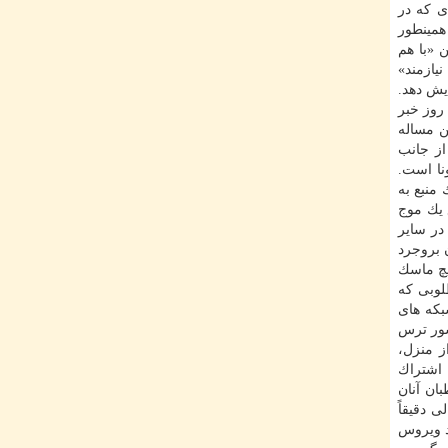
ی كه در
همینطور
 «با هم
نیازمند»
یش دهد.
روز خبر
ن مساله
از جانب
نا است.
منبع به
 یك موج
در سایر
 بروجرد
یچ ماسك
لوبی كه
بكه های
شور ترس
 منزل،
 اشتراك
ان آنان
ی دقیقاً
د ویروس