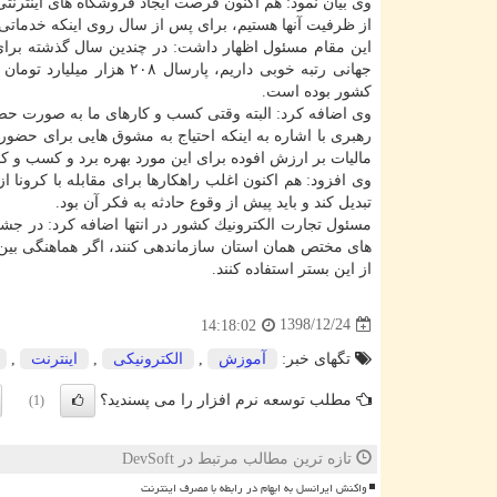
وی بیان نمود: هم اكنون فرصت ایجاد فروشگاه های اینترنتی
از ظرفیت آنها هستیم، برای پس از سال روی اینكه خدماتی 
این مقام مسئول اظهار داشت: در چندین سال گذشته برا
كشور بوده است.
وی اضافه كرد: البته وقتی كسب و كارهای ما به صورت حضو
رهبری با اشاره به اینكه احتیاج به مشوق هایی برای حضو
مالیات بر ارزش افوده برای این مورد بهره برد و كسب و كا
وی افزود: هم اكنون اغلب راهكارها برای مقابله با كرون
تبدیل كند و باید پیش از وقوع حادثه به فكر آن بود.
مسئول تجارت الكترونیك كشور در انتها اضافه كرد: در جش
های مختص همان استان سازماندهی كنند، اگر هماهنگی بین
از این بستر استفاده كنند.
1398/12/24
14:18:02
تگهای خبر:
آموزش
,
الكترونیكی
,
اینترنت
,
مطلب توسعه نرم افزار را می پسندید؟
(1)
تازه ترین مطالب مرتبط در DevSoft
واکنش ایرانسل به ابهام در رابطه با مصرف اینترنت