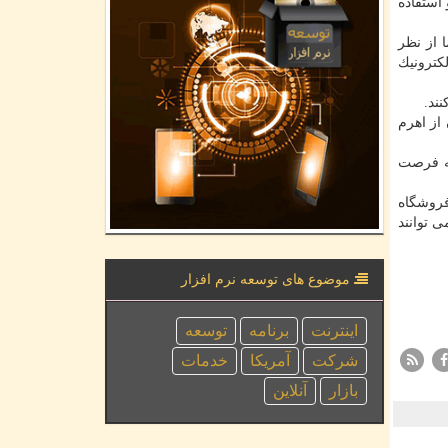
استفاده
 از نظر
یارد و ۳۰۰ هزار تعداد معامله الكترونیك
ند.
از اهرم
به فرصت
فروشگاه
 توانند
موضوع های توسعه نرم افزار
اینترنت
برنامه
توسعه
شركت
آمریكا
خدمات
بازار
آنلاین