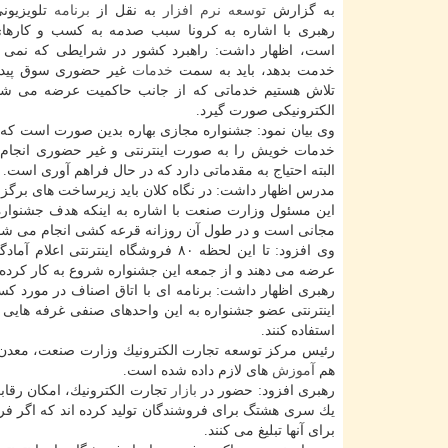
به گزارش
توسعه
نرم افزار
به نقل از
برنامه
تلویزیون
رهبری با اشاره به كرونا سبب صدمه به كسب و كاره
است، اظهار داشت: راهبرد كشور در شرایطی كه نمی 
خدمت بدهد، باید به سمت
خدمات
غیر حضوری سوق پیدا 
تلاش هستیم خدماتی كه از جانب حاكمیت عرضه می شو
الكترونیكی صورت گیرد.
وی بیان نمود: جشنواره مجازی بهاره بدین صورت است كه
خدمات خویش را به صورت اینترنتی و غیر حضوری انجام د
البته احتیاج به مقدماتی دارد كه در حال فراهم آوری است.
مدرس اظهار داشت: در نگاه كلان باید زیرساخت های برگزاری 
این مسئول وزارت صنعت با اشاره به اینكه هدف جشنواره 
مجانی است و در طول آن روزانه قرعه كشی انجام می شود و هر روز به ۴ نفر ۵ میلیون توم
وی افزود: تا این لحظه ۸۰ فروشگاه 
عرضه می دهند و از جمعه این جشنواره شروع به كار كرده
رهبری اظهار داشت: برنامه ای با اتاق اصناف در مورد 
اینترنتی عضو جشنواره به این واحدهای صنفی غرفه هایی م
استفاده كنند.
رئیس مركز توسعه تجارت الكترونیك وزارت صنعت، معدن و ت
هم
آموزش
های لازم داده شده است.
رهبری افزود: حضور در
بازار
تجارت الكترونیك، امكان رقاب
یك سری هشتگ برای فروشندگان تولید كرده اند كه اگر فر
برای آنها تبلیغ می كنند.