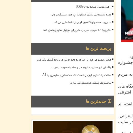
ارایه دومین نسخه بتا iOS۲۷
قصه تسلیحاتی شدن استارت اپ های سیلیکون ولی
اندروید تماسهای کلاهبرداران را شناسایی می کند
اندروید 17 موجب سردرد کاربران موبایل های پیکسل شد
پربحث ترین ها
د.
هوش مصنوعی اپل را ملزم به محدودسازی برنامه کشف باگ کرد
جشنواره
واکنش ایرانسل به ابهام در رابطه با مصرف اینترنت
ی به مردم
ساخت پلت فرم ایرانی تست اقدامات مخرب سایبری به AI
سامسونگ عینک هوشمند می سازد
گاه های
ینترنتی
جدیدترین ها
شته اند
نترنتی،
در سایت