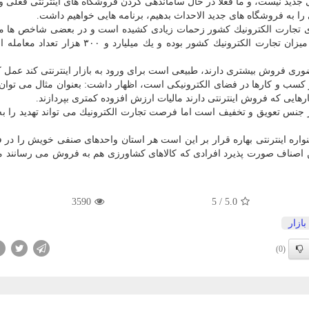
 جدید نیست، و ما فعلاً در حال ساماندهی كردن فروشگاه های اینترنتی فعلی و 
را به فروشگاه های جدید الاحداث بدهیم، برنامه هایی خواهیم داشت.
ی تجارت الكترونیك كشور زحمات زیادی كشیده است و در بعضی شاخص ها ما
جهانی رتبه خوبی داریم، پارسال ۲۰۸ هزار میلیارد تومان میزان تجارت الكترونیك كشور بوده و یك میل
ری فروش بیشتری دارند، طبیعی است برای ورود به بازار اینترنتی كند عمل كن
ر كسب و كارها در فضای الكترونیكی است، اظهار داشت: بعنوان مثال می توان 
رهایی كه فروش اینترنتی دارند مالیات ارزش افزوده كمتری بپردازند.
ا از جنس تعویق و تخفیف است اما فرصت تجارت الكترونیك می تواند تهدید را 
نواره اینترنتی بهاره قرار بر این است هر استان واحدهای صنفی خویش را در 
 اصناف صورت پذیرد افرادی كه كالاهای كشاورزی هم به فروش می رسانند می
3590
5
/
5.0
بازار
(0)