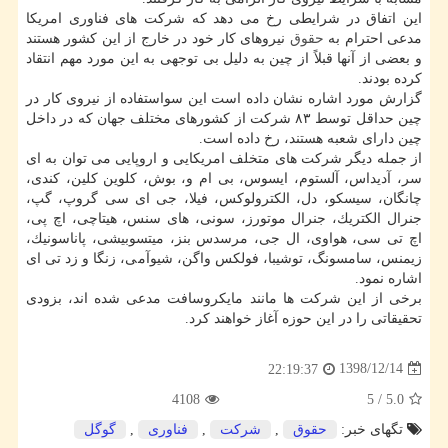
این اتفاق در شرایطی رخ می دهد كه شركت های فناوری امریكا
مدعی احترام به
حقوق
نیروهای كار خود در خارج از این كشور هستند
و بعضی از آنها قبلاً از چین به دلیل بی توجهی به این مورد مهم انتقاد
كرده بودند.
گزارش مورد اشاره نشان داده است این سواستفاده از نیروی كار در
چین حداقل توسط ۸۳ شركت از كشورهای مختلف جهان كه در داخل
چین دارای شعبه هستند، رخ داده است.
از جمله دیگر شركت های متخلف امریكایی و اروپایی می توان به ای
سر، آدیداس، آلستوم، ایسوس، بی ام و، بوش، كلوین كلین، كندی،
چانگان، سیسكو، دل، الكترولوكس، فیلا، جی ای سی گروپ، گپ،
جنرال الكتریك، جنرال موتورز، سونی، های سنس، هیتاچی، اچ پی،
اچ تی سی، هواوی، ال جی، مرسدس بنز، میتسوبیشی، پاناسونیك،
زیمنس، سامسونگ، توشیبا، فولكس واگن، شیوآمی، زنگا و زد تی ای
اشاره نمود.
برخی از این شركت ها مانند مایكروسافت مدعی شده اند، بزودی
تحقیقاتی را در این حوزه آغاز خواهند كرد.
1398/12/14
22:19:37
4108
5
/
5.0
تگهای خبر:
حقوق
,
شركت
,
فناوری
,
گوگل