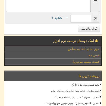
= ۱ بعلاوه ۱
ارسال نظر
لینک دوستان توسعه نرم افزار
حوزه های انتخابیه مجلس
فیش حج
قیمت بیسیم موتورولا
پربیننده ترین ها
ارایه دومین نسخه بتا iOS۲۷
قصه تسلیحاتی شدن استارت اپ های سیلیکون ولی
اندروید تماسهای کلاهبرداران را شناسایی می کند
اندروید 17 موجب سردرد کاربران موبایل های پیکسل شد