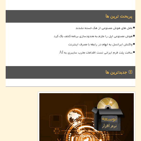
پربحث ترین ها
عامل های هوش مصنوعی از هک خسته نشدند
هوش مصنوعی اپل را ملزم به محدودسازی برنامه کشف باگ کرد
واکنش ایرانسل به ابهام در رابطه با مصرف اینترنت
ساخت پلت فرم ایرانی تست اقدامات مخرب سایبری به AI
جدیدترین ها