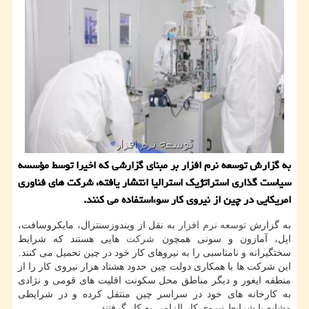
به گزارش توسعه نرم افزار بر مبنای گزارشی كه اخیرا توسط مؤسسه
سیاست گذاری استراتژیك استرالیا انتشار یافته، شركت های فناوری
امریكایی در چین از نیروی كار سوءاستفاده می كنند.
به گزارش
توسعه
نرم افزار
به نقل از ویندوزسنترال، مایكروسافت،
اپل، آمازون و سونی همچون
شركت
هایی هستند كه شرایط
سختگیرانه و نامناسبی را به نیروهای كار خود در چین تحمیل می كنند.
این شركت ها با همكاری دولت چین حدود هشتاد هزار نیروی كار را از
منطقه ایغور و دیگر مناطق محل سكونت اقلیت های قومی و نژادی
به كارخانه های خود در سراسر چین منتقل كرده و در شرایطی
مشابه با شرایط نیروی كار الزامی به كار گرفتند.