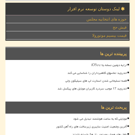
لینک دوستان توسعه نرم افزار
حوزه های انتخابیه مجلس
فیش حج
قیمت بیسیم موتورولا
پربیننده ترین ها
ارایه دومین نسخه بتا iOS۲۷
اندروید تماسهای کلاهبرداران را شناسایی می کند
قصه تسلیحاتی شدن استارت اپ های سیلیکون ولی
اندروید 17 موجب سردرد کاربران موبایل های پیکسل شد
پربحث ترین ها
موبایلی که به ساعت هوشمند تبدیل می شود
آخرین وضعیت امنیت سایبری زیرساخت های راه آهن کشور
عامل های هوش مصنوعی از هک خسته نشدند