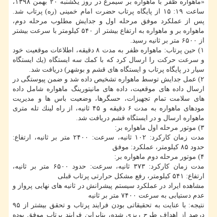
«ماهواره ظفر با ماهواره بر سیمرغ در روز یكشنبه ۲۰ بهمن ۱۳۹۸،
ساعت ۱۹: ۱۵ از پایگاه پرتاب حضرت امام خمینی (ره) پرتاب شد.
پس از عملكرد موفق مرحله اول و جدایش مطلوب مرحله دوم،
ماهواره بر و ماهواره به ارتفاع بیشتر از ۵۴۰ كیلومتر با سرعت بیشتر
از ۶۵۰۰ متر بر ثانیه رسید.
‏۱) حین پرتاب: ماهواره ظفر به مدت ۸ دقیقه، اطلاعات موقعیت خود
و سرعت حركت را ارسال كرد كه با كمك سه ایستگاه (یك ایستگاه
سیار در پایگاه پرتاب و ایستگاه های قشم و بوشهر) دریافت شد.
‏۲) عمل جدایش توسط ماهواره تشخیص داده شد و ضمن پیوستگی در
ارسال داده های موقعیت، داده های مانیتورینگ ماهواره شامل داده
های سلامت تمام تجهیزات، حسگرها، وضعیت باس ها و مدیریت
مودهای ماهواره به مدت ۶ دقیقه و ۴۵ ثانیه، از راه لینك تله متری
ماهواره ارسال و در ایستگاه قشم دریافت شد.
مدت زمان كاركرد: ۱۰۲ ثانیه، سرعت: ۲۴۰۰ متر بر ثانیه، ارتفاع:
حدود ۸۵ كیلومتر، عملكرد: موفق
مدت زمان كاركرد: ۳۷۳ ثانیه، سرعت: حدود ۶۵۰۰ متر بر ثانیه،
ارتفاع: ۵۴۱ كیلومتر، رفع مشكل حرارتی پرتاب قبلی
مشاهده ایراد در عملكرد سیستم پیشرانش در ثانیه های نهایی پرواز و
عدم دستیابی به سرعت ۷۴۰۰ متر بر ثانیه
نتیجه: با عنایت به تحقیقاتی بودن فرایند پرتاب و تحقق بیشتر از ۹۵
درصد از اهداف طرح ریزی شده، بنابراین فرایند پرتاب موفق بوده