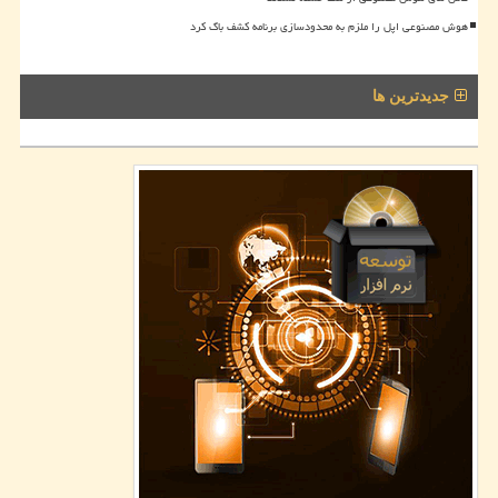
هوش مصنوعی اپل را ملزم به محدودسازی برنامه کشف باگ کرد
جدیدترین ها