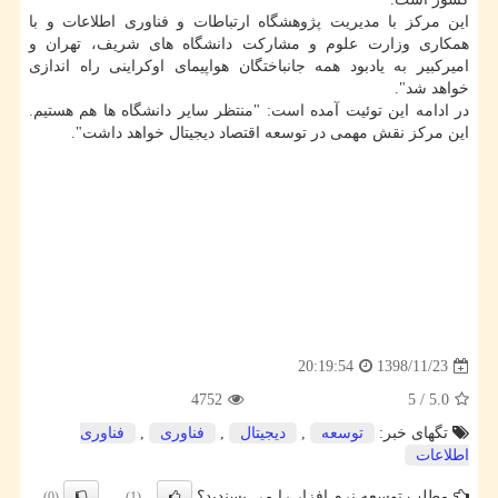
این مركز با مدیریت پژوهشگاه ارتباطات و فناوری اطلاعات و با
همكاری وزارت علوم و مشاركت دانشگاه های شریف، تهران و
امیركبیر به یادبود همه جانباختگان هواپیمای اوكراینی راه اندازی
خواهد شد".
در ادامه این توئیت آمده است: "منتظر سایر دانشگاه ها هم هستیم.
این مركز نقش مهمی در توسعه اقتصاد دیجیتال خواهد داشت".
1398/11/23
20:19:54
4752
5
/
5.0
تگهای خبر:
توسعه
,
دیجیتال
,
فناوری
,
فناوری
اطلاعات
مطلب توسعه نرم افزار را می پسندید؟
(0)
(1)