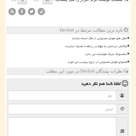
تازه ترین مطالب مرتبط در DevSoft
عامل های هوش مصنوعی از هک خسته نشدند
واکنش ایرانسل به ابهام در رابطه با مصرف اینترنت
سامسونگ عینک هوشمند می سازد
محتوای هوش مصنوعی در اروپا برچسب می خورد
نظرات بینندگان DevSoft در مورد این مطلب
لطفا شما هم
نظر دهید