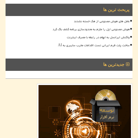
پربحث ترین ها
عامل های هوش مصنوعی از هک خسته نشدند
هوش مصنوعی اپل را ملزم به محدودسازی برنامه کشف باگ کرد
واکنش ایرانسل به ابهام در رابطه با مصرف اینترنت
ساخت پلت فرم ایرانی تست اقدامات مخرب سایبری به AI
جدیدترین ها