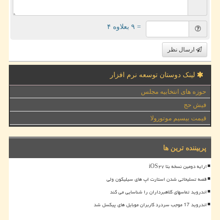
= ۹ بعلاوه ۴
ارسال نظر
لینک دوستان توسعه نرم افزار
حوزه های انتخابیه مجلس
فیش حج
قیمت بیسیم موتورولا
پربیننده ترین ها
ارایه دومین نسخه بتا iOS۲۷
قصه تسلیحاتی شدن استارت اپ های سیلیکون ولی
اندروید تماسهای کلاهبرداران را شناسایی می کند
اندروید 17 موجب سردرد کاربران موبایل های پیکسل شد