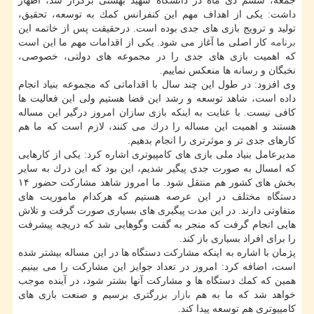
جمعه، ششم دی ماه در دانشگاه شهید بهشتی برگزار شد، اظهار
داشت: یكی از اهداف مهم این كنفرانس كمك به توسعه، تحقیق،
تولید و ترویج بازی های جدی بوده است. درحقیقت پس از خاتمه این
برنامه
كار اصلی ما آغاز می شود. یكی از اقدامات مهم ما این است
كه اهمیت بازی های جدی را در مجموعه های دولتی، خصوصی،
نخبگان و رسانه ها منعكس نماییم.
وی افزود: در طول این چند سال با اقداماتی كه مجموعه بنیاد انجام
داده است، شاهد توسعه و رشد این فضا هستیم ولی این فعالیت ها
كافی نیست. با عنایت به اینكه بازی سازان امروز درگیر این مساله
هستند و اهمیت این مساله را درك می كنند، لازم است كه ما هم
كارهای جدی تر و موثرتری را انجام بدهیم.
مدیرعامل بنیاد ملی بازی های كامپیوتری اشاره كرد: یكی از كارهایی
كه امسال به صورت جدی پیگیر شدیم، این بود كه این درك به سایر
بخش های كشور هم منتقل شود. ما امروز شاهد مشاركت حضور ۱۴
دستگاه مختلف در این عرصه هستیم كه هركدام ماموریت های
متفاوتی دارند. در این مدت پیگیری های بسیاری صورت گرفت و تلاش
هایی انجام گرفت كه منجر به گفت وگوهایی شد كه دریچه پیشرفت
را برای افراد بسیاری باز كند.
پژمان با اشاره به اینكه مشاركت دستگاه ها در این مساله بیشتر شده
است، اضافه كرد: امروز در تعداد جوایز این مشاركت را می بینیم.
همین كه كمك دستگاه ها و مشاركت آنها بشتر شود، در آینده موجب
خواهد شد كه ما به هم
بازار
بزرگتری برسیم و صنعت بازی های
كامپیوتری هم توسعه پیدا كند.