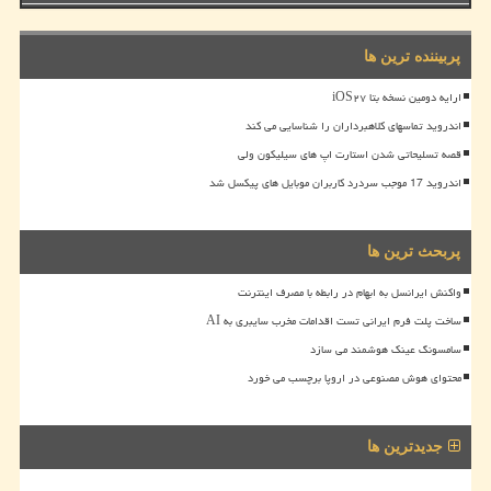
پربیننده ترین ها
ارایه دومین نسخه بتا iOS۲۷
اندروید تماسهای کلاهبرداران را شناسایی می کند
قصه تسلیحاتی شدن استارت اپ های سیلیکون ولی
اندروید 17 موجب سردرد کاربران موبایل های پیکسل شد
پربحث ترین ها
واکنش ایرانسل به ابهام در رابطه با مصرف اینترنت
ساخت پلت فرم ایرانی تست اقدامات مخرب سایبری به AI
سامسونگ عینک هوشمند می سازد
محتوای هوش مصنوعی در اروپا برچسب می خورد
جدیدترین ها