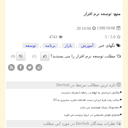
منبع:
توسعه نرم افزار
1398/10/08
20:14:04
4743
5
/
5.0
تگهای خبر:
آموزش
,
بازار
,
برنامه
,
توسعه
مطلب توسعه نرم افزار را می پسندید؟
(0)
(1)
تازه ترین مطالب مرتبط در DevSoft
واکنش ایرانسل به ابهام در رابطه با مصرف اینترنت
ساخت پلت فرم ایرانی تست اقدامات مخرب سایبری به AI
سامسونگ عینک هوشمند می سازد
محتوای هوش مصنوعی در اروپا برچسب می خورد
نظرات بینندگان DevSoft در مورد این مطلب