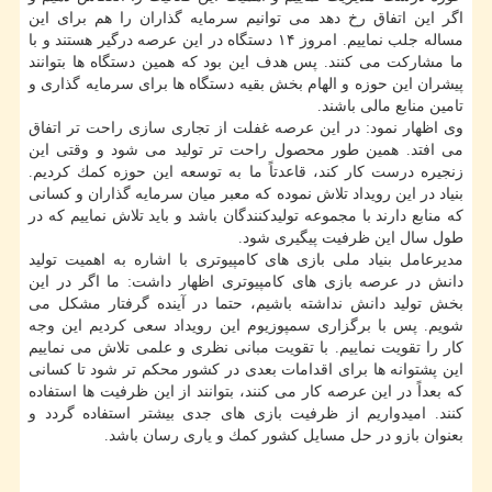
اگر این اتفاق رخ دهد می توانیم سرمایه گذاران را هم برای این
مساله جلب نماییم. امروز ۱۴ دستگاه در این عرصه درگیر هستند و با
ما مشاركت می كنند. پس هدف این بود كه همین دستگاه ها بتوانند
پیشران این حوزه و الهام بخش بقیه دستگاه ها برای سرمایه گذاری و
تامین منابع مالی باشند.
وی اظهار نمود: در این عرصه غفلت از تجاری سازی راحت تر اتفاق
می افتد. همین طور محصول راحت تر تولید می شود و وقتی این
زنجیره درست كار كند، قاعدتاً ما به توسعه این حوزه كمك كردیم.
بنیاد در این رویداد تلاش نموده كه معبر میان سرمایه گذاران و كسانی
كه منابع دارند با مجموعه تولیدكنندگان باشد و باید تلاش نماییم كه در
طول سال این ظرفیت پیگیری شود.
مدیرعامل بنیاد ملی بازی های كامپیوتری با اشاره به اهمیت تولید
دانش در عرصه بازی های كامپیوتری اظهار داشت: ما اگر در این
بخش تولید دانش نداشته باشیم، حتما در آینده گرفتار مشكل می
شویم. پس با برگزاری سمپوزیوم این رویداد سعی كردیم این وجه
كار را تقویت نماییم. با تقویت مبانی نظری و علمی تلاش می نماییم
این پشتوانه ها برای اقدامات بعدی در كشور محكم تر شود تا كسانی
كه بعداً در این عرصه كار می كنند، بتوانند از این ظرفیت ها استفاده
كنند. امیدواریم از ظرفیت بازی های جدی بیشتر استفاده گردد و
بعنوان بازو در حل مسایل كشور كمك و یاری رسان باشد.