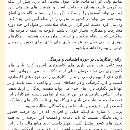
نماییم ولی اثر اقدامات، قابل قبول نیست، اما بازی پیش از اینكه
سرگرمی باشد، هیجان و جذابیت است و ظرفیت های متفاوتی دارد
كه می تواند آموزش را بهینه كند. اگر به این مساله نگاه جدی اتفاق
بیفتد حتما می تواند در كشور ما تحولی را در نظام آموزشی ایجاد كند.
وی بیان كرد: دست اندركاران در نظام سلامت، در طول این چند دوره
مشاركت و همكاری بسیار خوبی داشتند. باتوجه به اینكه با هزینه های
سنگینی كه در نظام سلامت و نظام درمان مواجه هستیم، راهكارهای
موثری را می توان در عرصه بازی های جدی برای تجویز و درمان
خیلی از بیمارها داشته باشیم.
ارائه راهكارهایی در حوزه اقتصادی و فرهنگی
مدیرعامل بنیاد ملی بازی های كامپیوتری اشاره كرد: بازی های
كامپیوتری می تواند درمان خیلی از مشكلات جسمی و روانی باشد.
بازی های كامپیوتری می تواند راه كارهایی را در حوزه های اقتصادی،
كسب و كار، فرهنگی و در فضاهای عینی و واقعی داشته باشد و بر
آنها تاثیر بگذارد. بازی های جدی می تواند كیفیت زندگی را ارتقا بدهد،
براین اساس نیازمندیم در این عرصه از تمامی دست اندركاران این
عرصه ازجمله بنیاد ملی بازی های كامپیوتری تا دستگاه های مشاركت
كننده در این جایزه و رسانه ها و تولیدكنندگان مطالبه نماییم.
پژمان با اشاره به اینكه خیلی از افرادی كه در این عرصه حضور
دازند، نخبگان هستند كه باید دغدغه و اهمیت این عرصه را به همه
بخش های كشور منتقل كنند، اظهار داشت: باید منابع مالی را در این
حوزه درست مدیریت نماییم و اهمیت این فعالیت را انعكاس دهیم و