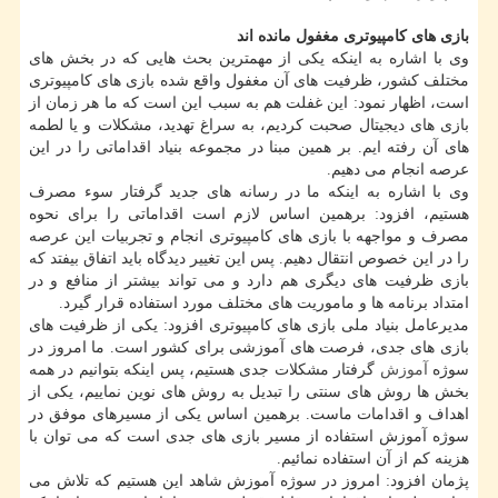
بازی های كامپیوتری مغفول مانده اند
وی با اشاره به اینكه یكی از مهمترین بحث هایی كه در بخش های
مختلف كشور، ظرفیت های آن مغفول واقع شده بازی های كامپیوتری
است، اظهار نمود: این غفلت هم به سبب این است كه ما هر زمان از
بازی های دیجیتال صحبت كردیم، به سراغ تهدید، مشكلات و یا لطمه
های آن رفته ایم. بر همین مبنا در مجموعه بنیاد اقداماتی را در این
عرصه انجام می دهیم.
وی با اشاره به اینكه ما در رسانه های جدید گرفتار سوء مصرف
هستیم، افزود: برهمین اساس لازم است اقداماتی را برای نحوه
مصرف و مواجهه با بازی های كامپیوتری انجام و تجربیات این عرصه
را در این خصوص انتقال دهیم. پس این تغییر دیدگاه باید اتفاق بیفتد كه
بازی ظرفیت های دیگری هم دارد و می تواند بیشتر از منافع و در
امتداد برنامه ها و ماموریت های مختلف مورد استفاده قرار گیرد.
مدیرعامل بنیاد ملی بازی های كامپیوتری افزود: یكی از ظرفیت های
بازی های جدی، فرصت های آموزشی برای كشور است. ما امروز در
سوژه
آموزش
گرفتار مشكلات جدی هستیم، پس اینكه بتوانیم در همه
بخش ها روش های سنتی را تبدیل به روش های نوین نماییم، یكی از
اهداف و اقدامات ماست. برهمین اساس یكی از مسیرهای موفق در
سوژه آموزش استفاده از مسیر بازی های جدی است كه می توان با
هزینه كم از آن استفاده نمائیم.
پژمان افزود: امروز در سوژه آموزش شاهد این هستیم كه تلاش می